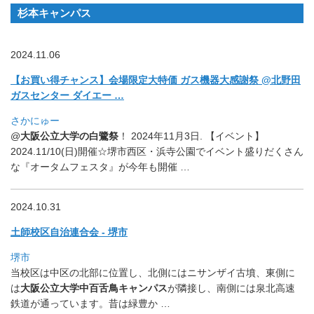
杉本キャンパス
2024.11.06
【お買い得チャンス】会場限定大特価 ガス機器大感謝祭 @北野田
ガスセンター ダイエー …
さかにゅー
@
大阪公立大学の白鷺祭
！ 2024年11月3日. 【イベント】
2024.11/10(日)開催☆堺市西区・
浜寺公園でイベント盛りだくさん
な『オータムフェスタ』
が今年も開催 …
2024.10.31
土師校区自治連合会 - 堺市
堺市
当校区は中区の北部に位置し、北側にはニサンザイ古墳、東側に
は
大阪公立大学中百舌鳥キャンパス
が隣接し、
南側には泉北高速
鉄道が通っています。昔は緑豊か …