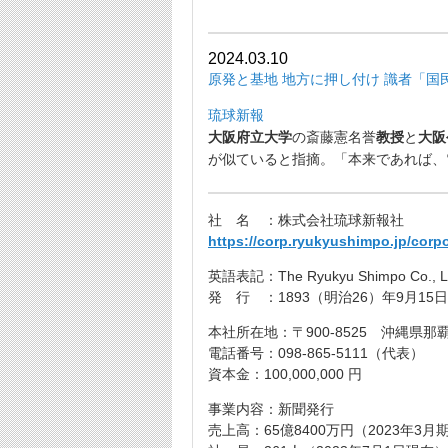
2024.03.10
原発と基地 地方に押し付け 識者「国
琉球新報
大阪府立大学
の斎藤憲名誉
教授
と
大阪
が似ていると指摘。「
本来であれば、
社 名 ：株式会社琉球新報社
https://corp.ryukyushimpo.jp/corp
英語表記：The Ryukyu Shimpo Co., L
発 行 ：1893（明治26）年9月15日
本社所在地：〒900-8525 沖縄県那覇市
電話番号：098-865-5111（代表）
資本金：100,000,000 円
事業内容：新聞発行
売上高：65億8400万円（2023年3月