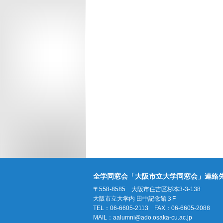
全学同窓会「大阪市立大学同窓会」連絡
〒558-8585 大阪市住吉区杉本3-3-138
大阪市立大学内 田中記念館３F
TEL：06-6605-2113 FAX：06-6605-2088
MAIL：
aalumni@ado.osaka-cu.ac.jp