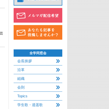
図
全学同窓会
会長挨拶
沿革
組織
会則
Topics
学生歌・逍遥歌