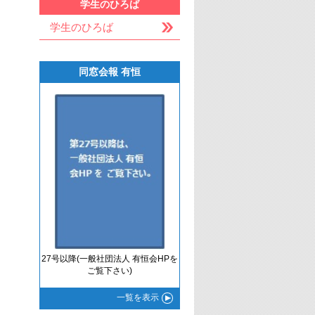
学生のひろば
学生のひろば
同窓会報 有恒
27号以降(一般社団法人 有恒会HPを
ご覧下さい)
一覧
を表示