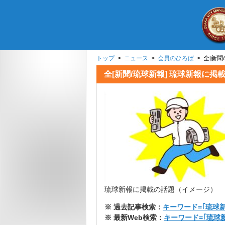
トップ
>
ニュース
>
会員のひろば
> 全[
全[新聞/琉球新報] 琉
琉球新報に掲載の話題（イメージ）
※ 過去記事検索：
キーワード=｢琉球新
※ 最新Web検索：
キーワード=｢琉球