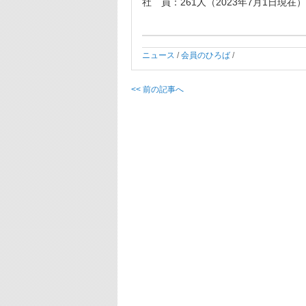
社 員：261人（2023年7月1日現在）
ニュース
/
会員のひろば
/
<< 前の記事へ