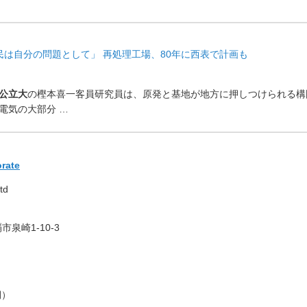
民は自分の問題として」 再処理工場、80年に西表で計画も
公立大
の樫本喜一客員研究員
は、原発と基地が地方に押しつけられる構
電気の大部分 …
orate
td
泉崎1-10-3
期）