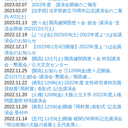
2023.02.07
2022年度 講演会開催のご報告
2023.02.07
[法学部] 法学部創立70周年記念講演会のご案
内 4/22(土)
2023.01.13
[悠々会] 開高健関西悠々会･総会･講演会･交
流会開催 2022/12/17(土)
2022.12.19
[よつば会] 2023/2/4(土) 2022年度よつば会講
演会のお知らせ
2022.12.17
【2023年2月4日開催】2022年度よつば会講
演会のお知らせ
2022.12.06
[開高] 12/17(土) 開高健関西悠々会 特別講演
会・懇親会／公大文交センター
2022.11.25
[開高] お知らせ ①12/09(金)悠々忌開催､
②12/17(土)総会･講演会･懇親会／開高健…
2022.11.22
[表彰] 12/06(火) 2022年度 女性研究者特別賞･
奨励賞｢岡村賞｣ 表彰式･記念講演会
2022.11.20
[人権] 12/09(金) 大阪公立大学 2022年度人権
問題週間 特別講演会
2022.11.20
[表彰] 12/16(金)開催 ｢岡村賞｣表彰式･記念講
演会 受付中
2022.11.14
[五代] 11/19(土)開催 税関150周年記念講演会
｢明治初期の大阪の発展と五代友厚｣…