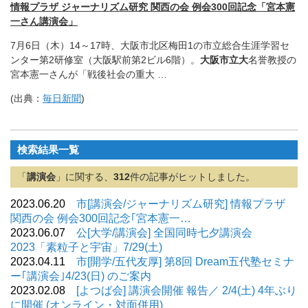
情報プラザ ジャーナリズム研究 関西の会 例会300回記念「宮本憲
一さん講演会」
7月6日（木）14～17時、
大阪市北区梅田1の市立総合生涯学習セ
ンター第2研修室（
大阪駅前第2ビル6階）。
大阪市立大
名誉教授の
宮本憲一さんが「
戦後社会の重大 …
(出典：
毎日新聞
)
検索結果一覧
「
講演会
」に関する、
312
件の記事がヒットしました。
2023.06.20
市[講演会/ジャーナリズム研究] 情報プラザ
関西の会 例会300回記念｢宮本憲一…
2023.06.07
公[大学/講演会] 全国同時七夕講演会
2023「素粒子と宇宙」7/29(土)
2023.04.11
市[開学/五代友厚] 第8回 Dream五代塾セミナ
ー｢講演会｣4/23(日) のご案内
2023.02.08
[よつば会] 講演会開催 報告／ 2/4(土) 4年ぶり
に開催 (オンライン・対面併用)