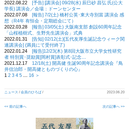
2022.08.22
[予告] [講演会] 09/28(水) 辰巳砂 昌弘 氏(公大
学長) 講演会／会場：ドーンセンター
2022.07.08
[報告] 7/2(土) 橋村公英･東大寺別當 講演会 感
想（R4年 有恒会・定期総会にて）
2022.03.28
[報告] 03/05(土) 大阪南支部 創設60周年記念
「山桜植樹式、生野先生講演会」式典
2022.01.31
[告知] 02/12(土)[五代友厚生誕記念ウィーク関
連講演会] (満員にて受付終了)
2022.01.24
[報告]12/23(木) 第8回大阪市立大学女性研究
者 特別賞･奨励賞[岡村賞]表彰式･記念…
2021.12.17
12/18(土) 開高健 生誕90周年記念講演会『鳥
井信治郎・開高健とものづくりの心』
1
2
3
4
5
…
16
＞
ニュース
/
会員のひろば
/
2023.06.20
<< 前の記事へ
次の記事へ >>