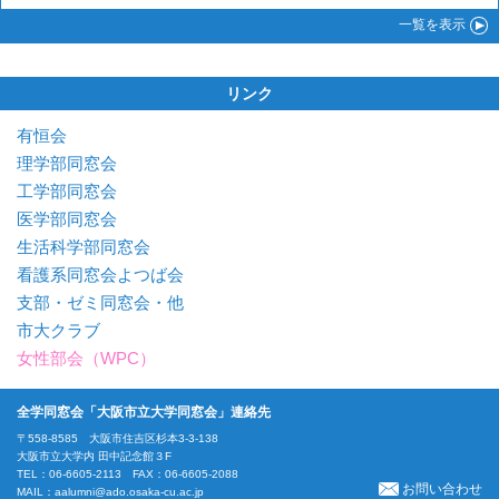
一覧
を表示
リンク
有恒会
理学部同窓会
工学部同窓会
医学部同窓会
生活科学部同窓会
看護系同窓会よつば会
支部・ゼミ同窓会・他
市大クラブ
女性部会（WPC）
全学同窓会「大阪市立大学同窓会」連絡先
〒558-8585 大阪市住吉区杉本3-3-138
大阪市立大学内 田中記念館３F
TEL：06-6605-2113 FAX：06-6605-2088
お問い合わせ
MAIL：
aalumni@ado.osaka-cu.ac.jp