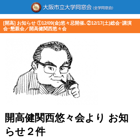
[開高] お知らせ ①12/09(金)悠々忌開催､②12/17(土)総会･講演
会･懇親会／開高健関西悠々会
開高健関西悠々会より お知
らせ２件