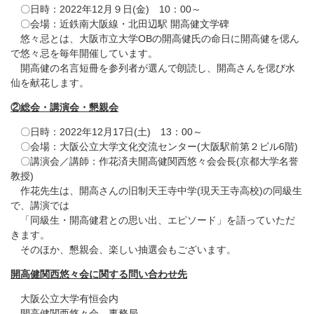
〇日時：2022年12月９日(金) 10：00～
〇会場：近鉄南大阪線・北田辺駅 開高健文学碑
悠々忌とは、大阪市立大学OBの開高健氏の命日に開高健を偲ん
で悠々忌を毎年開催しています。
開高健の名言短冊を参列者が選んで朗読し、開高さんを偲び水
仙を献花します。
②総会・講演会・懇親会
〇日時：2022年12月17日(土) 13：00～
〇会場：大阪公立大学文化交流センター(大阪駅前第２ビル6階)
〇講演会／講師：作花済夫開高健関西悠々会会長(京都大学名誉
教授)
作花先生は、開高さんの旧制天王寺中学(現天王寺高校)の同級生
で、講演では
「同級生・開高健君との思い出、エピソード」を語っていただ
きます。
そのほか、懇親会、楽しい抽選会もございます。
開高健関西悠々会に関する問い合わせ先
大阪公立大学有恒会内
開高健関西悠々会 事務局