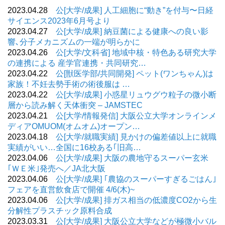
2023.04.28
公[大学/成果] 人工細胞に“動き”を付与〜日経
サイエンス2023年6月号より
2023.04.27
公[大学/成果] 納豆菌による健康への良い影
響､分子メカニズムの一端が明らかに
2023.04.26
公[大学/文科省] 地域中核・特色ある研究大学
の連携による 産学官連携・共同研究…
2023.04.22
公[獣医学部/共同開発] ペット(ワンちゃん)は
家族！不妊去勢手術の術後服は …
2023.04.22
公[大学/成果] 小惑星リュウグウ粒子の微小断
層から読み解く天体衝突 – JAMSTEC
2023.04.21
公[大学/情報発信] 大阪公立大学オンラインメ
ディアOMUOM(オムオム)オープン…
2023.04.18
公[大学/就職実績] 見かけの偏差値以上に就職
実績がいい…全国に16校ある｢旧高…
2023.04.06
公[大学/成果] 大阪の農地守るスーパー玄米
｢ＷＥ米｣発売へ／JA北大阪
2023.04.06
公[大学/成果] ｢農協のスーパーすぎるごはん｣
フェアを直営飲食店で開催 4/6(木)~
2023.04.06
公[大学/成果] 排ガス相当の低濃度CO2から生
分解性プラスチック原料合成
2023.03.31
公[大学/成果] 大阪公立大学などが極微小バル