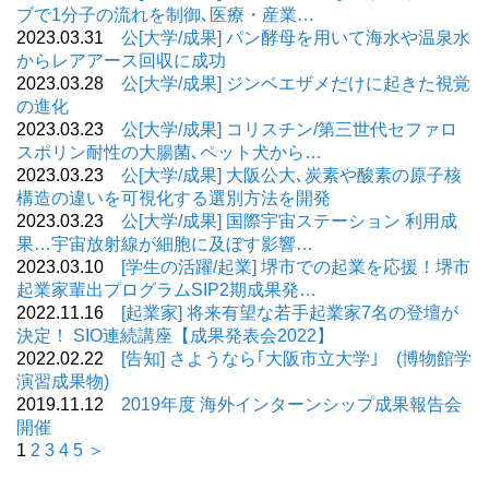
ブで1分子の流れを制御､医療・産業…
2023.03.31
公[大学/成果] パン酵母を用いて海水や温泉水
からレアアース回収に成功
2023.03.28
公[大学/成果] ジンベエザメだけに起きた視覚
の進化
2023.03.23
公[大学/成果] コリスチン/第三世代セファロ
スポリン耐性の大腸菌､ペット犬から…
2023.03.23
公[大学/成果] 大阪公大､炭素や酸素の原子核
構造の違いを可視化する選別方法を開発
2023.03.23
公[大学/成果] 国際宇宙ステーション 利用成
果…宇宙放射線が細胞に及ぼす影響…
2023.03.10
[学生の活躍/起業] 堺市での起業を応援！堺市
起業家輩出プログラムSIP2期成果発…
2022.11.16
[起業家] 将来有望な若手起業家7名の登壇が
決定！ SIO連続講座【成果発表会2022】
2022.02.22
[告知] さようなら｢大阪市立大学｣ (博物館学
演習成果物)
2019.11.12
2019年度 海外インターンシップ成果報告会
開催
1
2
3
4
5
＞