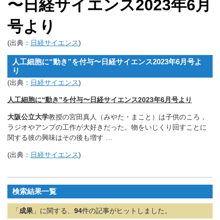
〜日経サイエンス2023年6月
号より
(出典：
日経サイエンス
)
人工細胞に“動き”を付与〜日経サイエンス2023年6月号よ
り
(出典：
日経サイエンス
)
人工細胞に“動き”を付与〜日経サイエンス2023年6月号より
大阪公立大学
教授の宮田真人（みやた・まこと）は子供のころ，
ラジオやアンプの工作が大好きだった。物をいじくり回すことに
関する彼の興味はその後も増す …
(出典：
日経サイエンス
)
検索結果一覧
「
成果
」に関する、
94
件の記事がヒットしました。