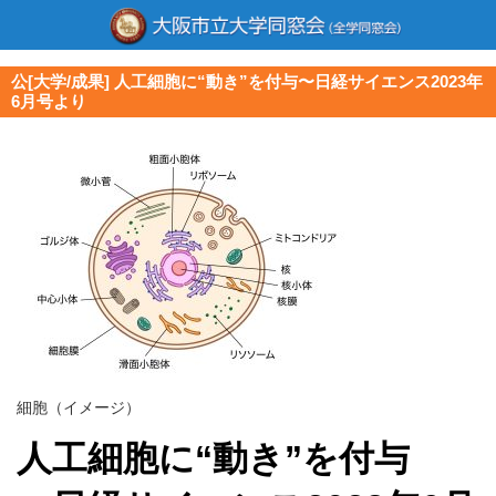
公[大学/成果] 人工細胞に“動き”を付与〜日経サイエンス2023年
6月号より
細胞（イメージ）
人工細胞に“動き”を付与