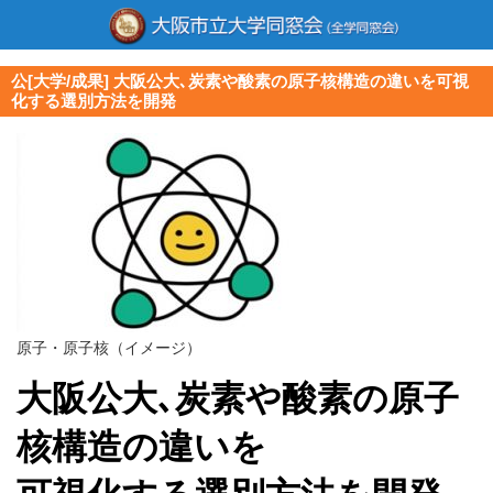
公[大学/成果] 大阪公大､炭素や酸素の原子核構造の違いを可視
化する選別方法を開発
原子・原子核（イメージ）
大阪公大､炭素や酸素の原子
核構造の違いを