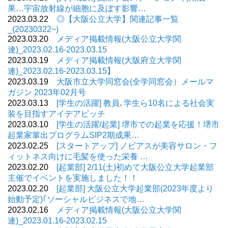
果…宇宙放射線が細胞に及ぼす影響…
2023.03.22
◎【大阪公立大学】関連記事一覧
_(20230322~)
2023.03.20
メディア掲載情報(大阪公立大学関
連)_2023.02.16-2023.03.15
2023.03.19
メディア掲載情報(大阪府立大学関
連)_2023.02.16-2023.03.15】
2023.03.19
大阪市立大学同窓会(全学同窓会）メールマ
ガジン 2023年02月号
2023.03.13
[学生の活躍] 教員､学生ら10名による社会実
装を目指すアイデアピッチ
2023.03.10
[学生の活躍/起業] 堺市での起業を応援！堺市
起業家輩出プログラムSIP2期成果…
2023.02.25
[スタートアップ] ノビアスが美容サロン・フ
ィットネス向けに毛髪を使った栄養 …
2023.02.20
[起業部] 2/11(土)初めて大阪公立大学起業部
主催でイベントを実施しました！！
2023.02.20
[起業部] 大阪公立大学起業部(2023年度より
始動予定)｢ソーシャルビジネスで地…
2023.02.16
メディア掲載情報(大阪公立大学関
連)_2023.01.16-2023.02.15