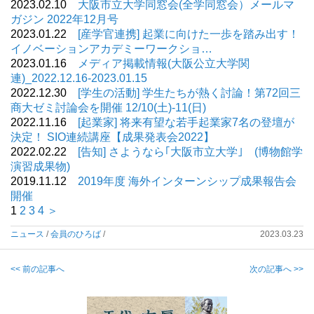
2023.02.10
大阪市立大学同窓会(全学同窓会）メールマ
ガジン 2022年12月号
2023.01.22
[産学官連携] 起業に向けた一歩を踏み出す！
イノベーションアカデミーワークショ…
2023.01.16
メディア掲載情報(大阪公立大学関
連)_2022.12.16-2023.01.15
2022.12.30
[学生の活動] 学生たちが熱く討論！第72回三
商大ゼミ討論会を開催 12/10(土)-11(日)
2022.11.16
[起業家] 将来有望な若手起業家7名の登壇が
決定！ SIO連続講座【成果発表会2022】
2022.02.22
[告知] さようなら｢大阪市立大学｣ (博物館学
演習成果物)
2019.11.12
2019年度 海外インターンシップ成果報告会
開催
1
2
3
4
＞
ニュース
/
会員のひろば
/
2023.03.23
<< 前の記事へ
次の記事へ >>