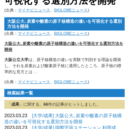
可視化する選別方法を開発
(出典：
マイナビニュース
、
BIGLOBEニュース
)
大阪公大､炭素や酸素の原子核構造の違いを可視化する選別
方法を開発
(出典：
マイナビニュース
、
BIGLOBEニュース
)
大阪公大､炭素や酸素の原子核構造の違いを可視化する選別方法を
開発
大阪公立大学
は、
原子核構造の違いを実験で判別する理論を開発
し、
それを炭素および酸素原子核に適用したところ、
原子核の標
準的な見方とは …
(出典：
マイナビニュース
、
BIGLOBEニュース
)
検索結果一覧
「
成果
」に関する、
66
件の記事がヒットしました。
2023.03.23
[大学/成果] 大阪公大､炭素や酸素の原子核構
造の違いを可視化する選別方法を開発
2023.03.23
[大学/成果] 国際宇宙ステーション 利用成