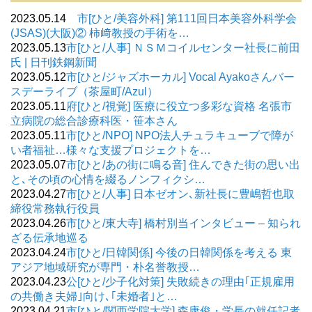
2023.05.14
市[ひと/美容外科] 第111回日本美容外科学会
(JSAS)(大阪)② 柿﨑教授の手術を…
2023.05.13
市[ひと/人事] ＮＳＭコイルセンター社長に前田
氏 | 日刊鉄鋼新聞
2023.05.12
市[ひと/ジャズホーカル] Vocal Ayakoさんバー
スデーライブ（茶屋町/Azul）
2023.05.11
府[ひと/視覚] 医療に役立つ多彩な資格 名張市
立病院の総合診療科医・笹本さん
2023.05.11
市[ひと/NPO] NPO法人チュラキューブで障が
い者福祉…様々な支援プロジェクトを…
2023.05.07
市[ひと/あの街に鳴る音] 住んできた街の思い出
と､その頃の心情を綴るノンフィクシ…
2023.04.27
市[ひと/人事] 日本ゼオン､新社長に豊嶋哲也取
締役常務執行役員
2023.04.26
市[ひと/東大寺] 橋村別当インタビュー – 知られ
ざる伝承地巡る
2023.04.24
市[ひと/日韓関係] 今後の日韓関係を考える 東
アジア地域研究が専門・朴名誉教授…
2023.04.23
公[ひと/少子化対策] 失敗続きの理由｢正規雇用
の共働き夫婦｣向け､｢未婚者｣と…
2023.04.21
市[ひと/関西学院大学] 森康俊・学長の就任記者