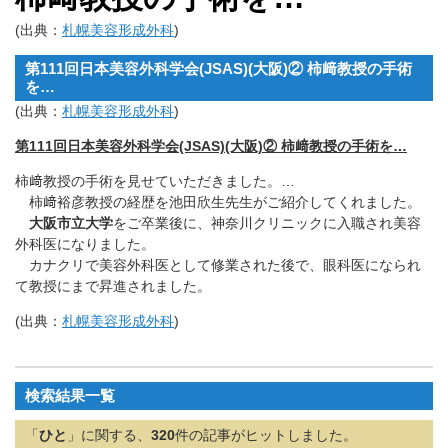
(出典：
札幌美容形成外科
)
第111回日本美容外科学会(JSAS)(大阪)② 柿﨑教授の手術
を…
(出典：
札幌美容形成外科
)
第111回日本美容外科学会(JSAS)(大阪)② 柿﨑教授の手術を…
柿﨑教授の手術を見せていただきました。…
柿﨑裕彦教授の経歴を池田欣生先生がご紹介してくれました。
大阪市立大学
をご卒業後に、神奈川クリニックに入職され美容
外科医になりました。
カナクリで美容外科医として修業された後で、眼科医になられ
て教授にまで昇進されました。
(出典：
札幌美容形成外科
)
検索結果一覧
「
ひと
」に関する、
320
件の記事がヒットしました。