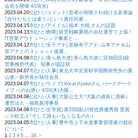
会見を開催 4/19(水)
2023.04.20
公[ひと/コメント] 若者が排除され続ける若者論
｢自分たちとは違う｣という責任回避…
2023.04.15
市[ひと/アイドル] 福本 大晴 さんの話題
2023.04.13
市[ひと/創業] 経営戦略重視の会社運営で上場！
IT営業アウトソーシング事業と …
2023.04.12
市[ひと/女子アナ] 若林有子アナ､山本アナ＆山
形アナとの３ショット披露…
2023.04.08
市[ひと/美ら島大使] 美ら島大使に目加田氏(経
営事務所代表) 知事が認証状
2023.04.07
市[ひと/人事] 東北大学災害科学国際研究所の栗
山進一新所長が就任会見
2023.04.07
市[ひと/ライブ] Vocal Ayakoさん バースデーラ
イブ へのお誘い 4/20(木)大阪…
2023.04.06
公[ひと/人事] 大阪公立大｢大阪の成長に貢献｣
運営法人・福島新理事長
2023.04.06
市[ひと/文学賞] 第33回鮎川哲也賞優秀賞 受賞
／小松立人｢そして誰もいなくなるのか｣
2023.04.05
市[ひと/人事] 豊中市上下水道事業管理者の就任
について
1
2
3
4
5
…
16
＞