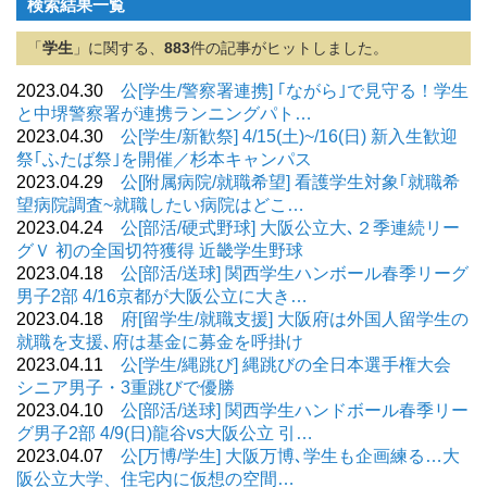
検索結果一覧
「
学生
」に関する、
883
件の記事がヒットしました。
2023.04.30
公[学生/警察署連携] ｢ながら｣で見守る！学生
と中堺警察署が連携ランニングパト…
2023.04.30
公[学生/新歓祭] 4/15(土)~/16(日) 新入生歓迎
祭｢ふたば祭｣を開催／杉本キャンパス
2023.04.29
公[附属病院/就職希望] 看護学生対象｢就職希
望病院調査~就職したい病院はどこ…
2023.04.24
公[部活/硬式野球] 大阪公立大､２季連続リー
グＶ 初の全国切符獲得 近畿学生野球
2023.04.18
公[部活/送球] 関西学生ハンボール春季リーグ
男子2部 4/16京都が大阪公立に大き…
2023.04.18
府[留学生/就職支援] 大阪府は外国人留学生の
就職を支援､府は基金に募金を呼掛け
2023.04.11
公[学生/縄跳び] 縄跳びの全日本選手権大会
シニア男子・3重跳びで優勝
2023.04.10
公[部活/送球] 関西学生ハンドボール春季リー
グ男子2部 4/9(日)龍谷vs大阪公立 引…
2023.04.07
公[万博/学生] 大阪万博､学生も企画練る…大
阪公立大学、住宅内に仮想の空間…