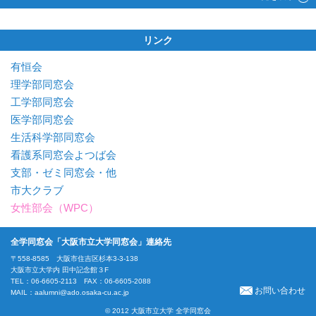
リンク
有恒会
理学部同窓会
工学部同窓会
医学部同窓会
生活科学部同窓会
看護系同窓会よつば会
支部・ゼミ同窓会・他
市大クラブ
女性部会（WPC）
全学同窓会「大阪市立大学同窓会」連絡先
〒558-8585 大阪市住吉区杉本3-3-138
大阪市立大学内 田中記念館３F
TEL：06-6605-2113 FAX：06-6605-2088
お問い合わせ
MAIL：
aalumni@ado.osaka-cu.ac.jp
© 2012 大阪市立大学 全学同窓会