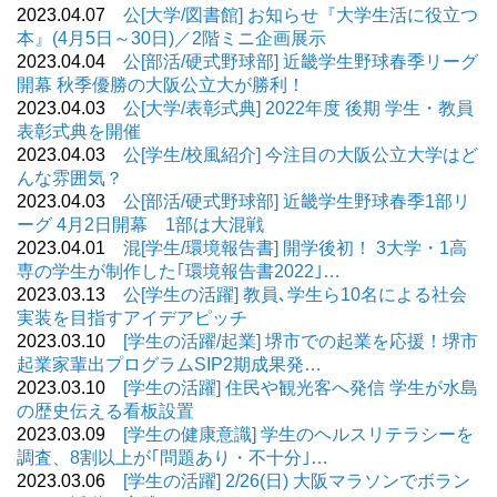
2023.04.07
公[大学/図書館] お知らせ『大学生活に役立つ
本』(4月5日～30日)／2階ミニ企画展示
2023.04.04
公[部活/硬式野球部] 近畿学生野球春季リーグ
開幕 秋季優勝の大阪公立大が勝利！
2023.04.03
公[大学/表彰式典] 2022年度 後期 学生・教員
表彰式典を開催
2023.04.03
公[学生/校風紹介] 今注目の大阪公立大学はど
んな雰囲気？
2023.04.03
公[部活/硬式野球部] 近畿学生野球春季1部リ
ーグ 4月2日開幕 1部は大混戦
2023.04.01
混[学生/環境報告書] 開学後初！ 3大学・1高
専の学生が制作した｢環境報告書2022｣…
2023.03.13
公[学生の活躍] 教員､学生ら10名による社会
実装を目指すアイデアピッチ
2023.03.10
[学生の活躍/起業] 堺市での起業を応援！堺市
起業家輩出プログラムSIP2期成果発…
2023.03.10
[学生の活躍] 住民や観光客へ発信 学生が水島
の歴史伝える看板設置
2023.03.09
[学生の健康意識] 学生のヘルスリテラシーを
調査、8割以上が｢問題あり・不十分｣…
2023.03.06
[学生の活躍] 2/26(日) 大阪マラソンでボラン