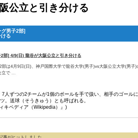
が大阪公立と引き分ける
グ男子2部]
分ける
] 4/9(日) 龍谷が大阪公立と引き分ける
は4月9日(日)、神戸国際大学で龍谷大学(男子)vs大阪公立大学(男子)
公立で …
ll）は、7人ずつの2チームが1個のボールを手で扱い、相手のゴール
ツ。送球（そうきゅう）とも呼ばれる。
キペディア（Wikipedia）』)
記事がヒットしました。