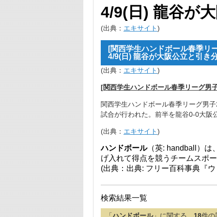
4/9(日) 龍谷
(出典：
エキサイト
)
[関西学生ハンドボール春季リー
4/9(日) 龍谷が大阪公立と引き
(出典：
エキサイト
)
[関西学生ハンドボール春季リーグ男子2部
関西学生ハンドボール春季リーグ男子2部
試合が行われた。前半を龍谷0-0大阪
(出典：
エキサイト
)
ハンドボール
（英: handba
げ入れて得点を競うチームスポー
(出典：出典: フリー百科事典『ウィ
検索結果一覧
「
ハンドボール
」に関する、
18
件の