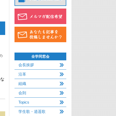
の
全学同窓会
会長挨拶
沿革
にな
組織
会則
Topics
学生歌・逍遥歌