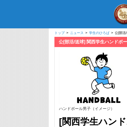
トップ
>
ニュース
>
学生のひろば
> 公[部活
公[部活/送球] 関西学生ハンドボー
ハンドボール男子（イメージ）
[関西学生ハンド