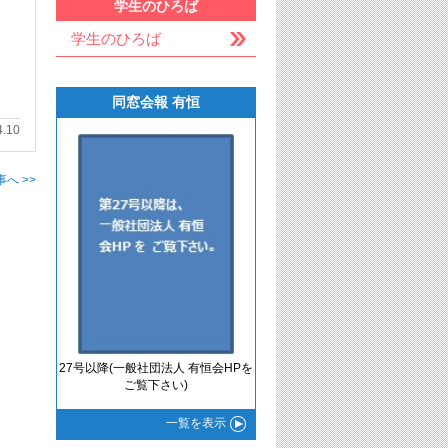
学生のひろば
学生のひろば
同窓会報 有恒
4.10
へ >>
27号以降(一般社団法人 有恒会HPを
ご覧下さい)
一覧
を表示