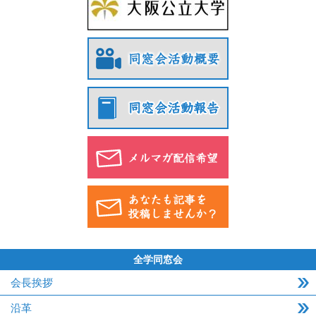
全学同窓会
会長挨拶
沿革