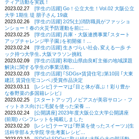
ティア活動を実践！
2023.02.27
[学生の活躍] Go！公立大生！Vol.02 大阪公立
大学 1期生 堤 朋子さん 19歳
2023.02.26
[学生の活躍] 2/25(土)消防職員がファッショ
ンショー！春の火災予防運動を前に…
2023.02.25
[学生の活躍] 兵庫・大阪連携事業｢スタート
アップチャレンジ甲子園｣を初開催！…
2023.02.24
[学生の活躍] 生きづらい社会､変える一歩 チ
ック持つ大学生､大阪マラソン挑戦
2023.02.09
[学生の活躍] 和歌山県由良町主催の地域課題
解決に関する学生の事業活動…
2023.02.03
[学生の活躍] ｢SDGs×賃貸住宅｣第10回 ｢大東
建託 賃貸住宅コンペ｣受賞作品決定
2023.03.11
[レシピ] テーマは｢目と体が喜ぶ！彩り豊か
な春野菜の多国籍レシピ｣
2023.02.25
[スタートアップ] ノビアスが美容サロン・フ
ィットネス向けに毛髪を使った栄養 …
2023.02.24
[公開講座] 2023年度大阪公立大学公開講座
(前期) パンフレットを掲載しました
2023.02.20
[レシピ] テーマは｢野菜を使ったスイーツ｣(生
活科学部＆大学院 学生考案レシピ…
2023.02.10
[SDGs] SDGsに取り組む大阪公大の部活動