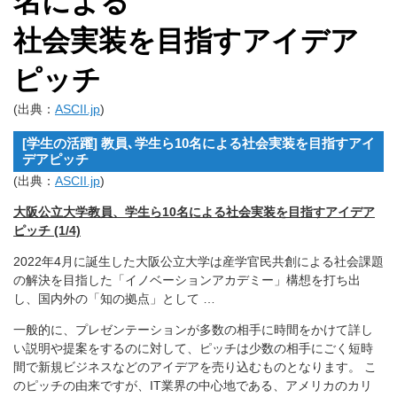
名による
社会実装を目指すアイデア
ピッチ
(出典：
ASCII.jp
)
[学生の活躍] 教員､学生ら10名による社会実装を目指すアイ
デアピッチ
(出典：
ASCII.jp
)
大阪公立大学教員、学生ら10名による社会実装を目指すアイデア
ピッチ (1/4)
2022年4月に誕生した大阪公立大学は産学官民共創による社会課題
の解決を目指した「イノベーションアカデミー」構想を打ち出
し、国内外の「知の拠点」として …
一般的に、プレゼンテーションが多数の相手に時間をかけて詳し
い説明や提案をするのに対して、ピッチは少数の相手にごく短時
間で新規ビジネスなどのアイデアを売り込むものとなります。 こ
のピッチの由来ですが、IT業界の中心地である、アメリカのカリ