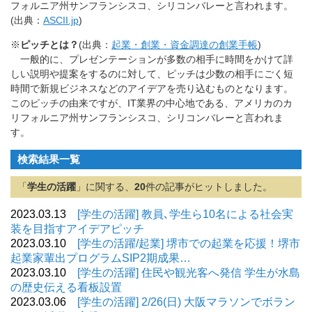
フォルニア州サンフランシスコ、シリコンバレーと言われます。
(出典：
ASCII.jp
)
※
ピッチとは？
(出典：
起業・創業・資金調達の創業手帳
)
一般的に、プレゼンテーションが多数の相手に時間をかけて詳
しい説明や提案をするのに対して、ピッチは少数の相手にごく短
時間で新規ビジネスなどのアイデアを売り込むものとなります。
このピッチの由来ですが、IT業界の中心地である、アメリカのカ
リフォルニア州サンフランシスコ、シリコンバレーと言われま
す。
検索結果一覧
「
学生の活躍
」に関する、
20
件の記事がヒットしました。
2023.03.13
[学生の活躍] 教員､学生ら10名による社会実
装を目指すアイデアピッチ
2023.03.10
[学生の活躍/起業] 堺市での起業を応援！堺市
起業家輩出プログラムSIP2期成果…
2023.03.10
[学生の活躍] 住民や観光客へ発信 学生が水島
の歴史伝える看板設置
2023.03.06
[学生の活躍] 2/26(日) 大阪マラソンでボラン