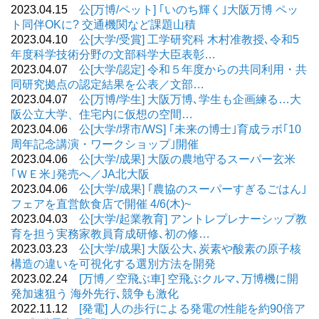
2023.04.15
公[万博/ペット] ｢いのち輝く｣大阪万博 ペッ
ト同伴OKに? 交通機関など課題山積
2023.04.10
公[大学/受賞] 工学研究科 木村准教授､令和5
年度科学技術分野の文部科学大臣表彰…
2023.04.07
公[大学/認定] 令和５年度からの共同利用・共
同研究拠点の認定結果を公表／文部…
2023.04.07
公[万博/学生] 大阪万博､学生も企画練る…大
阪公立大学、住宅内に仮想の空間…
2023.04.06
公[大学/堺市/WS] ｢未来の博士｣育成ラボ｢10
周年記念講演・ワークショップ｣開催
2023.04.06
公[大学/成果] 大阪の農地守るスーパー玄米
｢ＷＥ米｣発売へ／JA北大阪
2023.04.06
公[大学/成果] ｢農協のスーパーすぎるごはん｣
フェアを直営飲食店で開催 4/6(木)~
2023.04.03
公[大学/起業教育] アントレプレナーシップ教
育を担う実務家教員育成研修､初の修…
2023.03.23
公[大学/成果] 大阪公大､炭素や酸素の原子核
構造の違いを可視化する選別方法を開発
2023.02.24
[万博／空飛ぶ車] 空飛ぶクルマ､万博機に開
発加速狙う 海外先行､競争も激化
2022.11.12
[発電] 人の歩行による発電の性能を約90倍ア