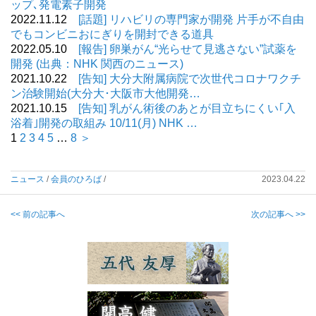
ップ､発電素子開発
2022.11.12
[話題] リハビリの専門家が開発 片手が不自由
でもコンビニおにぎりを開封できる道具
2022.05.10
[報告] 卵巣がん“光らせて見逃さない”試薬を
開発 (出典：NHK 関西のニュース)
2021.10.22
[告知] 大分大附属病院で次世代コロナワクチ
ン治験開始(大分大･大阪市大他開発…
2021.10.15
[告知] 乳がん術後のあとが目立ちにくい｢入
浴着｣開発の取組み 10/11(月) NHK …
1
2
3
4
5
…
8
＞
ニュース
/
会員のひろば
/
2023.04.22
<< 前の記事へ
次の記事へ >>