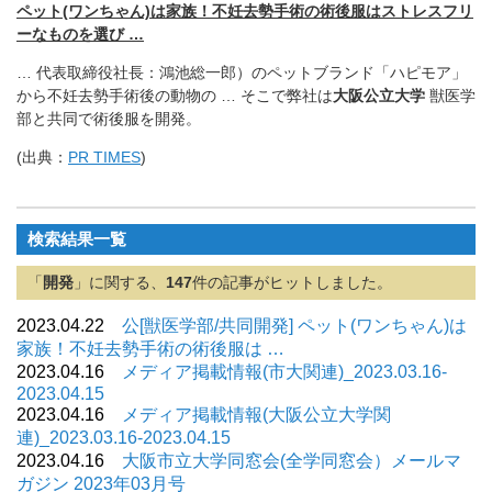
ペット(ワンちゃん)は家族！不妊去勢手術の術後服はストレスフリ
ーなものを選び …
… 代表取締役社長：鴻池総一郎）のペットブランド「ハピモア」
から不妊去勢手術後の動物の … そこで弊社は
大阪公立大学
獣医学
部と共同で術後服を開発。
(出典：
PR TIMES
)
検索結果一覧
「
開発
」に関する、
147
件の記事がヒットしました。
2023.04.22
公[獣医学部/共同開発] ペット(ワンちゃん)は
家族！不妊去勢手術の術後服は …
2023.04.16
メディア掲載情報(市大関連)_2023.03.16-
2023.04.15
2023.04.16
メディア掲載情報(大阪公立大学関
連)_2023.03.16-2023.04.15
2023.04.16
大阪市立大学同窓会(全学同窓会）メールマ
ガジン 2023年03月号