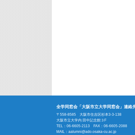
全学同窓会「大阪市立大学同窓会」連絡
〒558-8585 大阪市住吉区杉本3-3-138
大阪市立大学内 田中記念館３F
TEL：06-6605-2113 FAX：06-6605-2088
MAIL：
aalumni@ado.osaka-cu.ac.jp