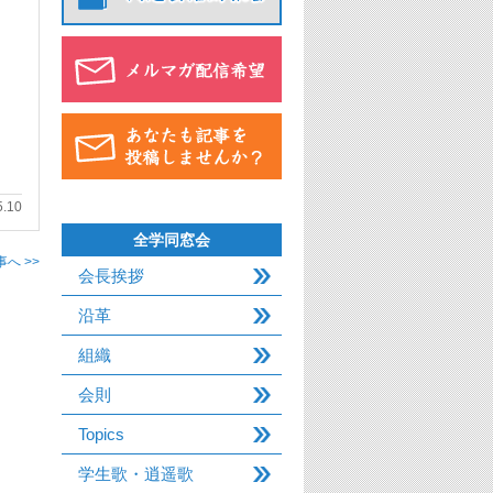
5.10
全学同窓会
へ >>
会長挨拶
沿革
組織
会則
Topics
学生歌・逍遥歌