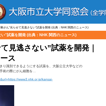
 卵巣がん“光らせて見逃さない”試薬を開発 (出典：NHK 関西のニュース)
ない”試薬を開発 (出典：NHK 関西のニュース)
せて見逃さない”試薬を開発｜
ュース
きり識別できるようにする試薬を、大阪公立大学などの
手術の際にがん細胞を…
&url=https://www3.nhk.or.jp/kansai-