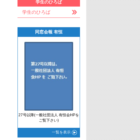
学生のひろば
学生のひろば
同窓会報 有恒
27号以降(一般社団法人 有恒会HPを
ご覧下さい)
一覧
を表示