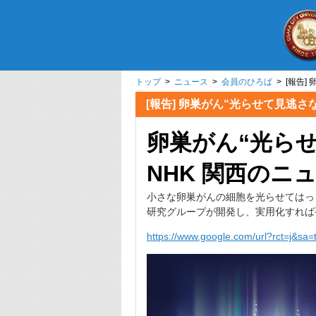
トップ
>
ニュース
>
会員のひろば
> [報告]
[報告] 卵巣がん“光らせて見逃さ
卵巣がん“光ら
NHK 関西のニ
小さな卵巣がんの細胞を光らせてはっ
研究グループが開発し、実用化すれば
https://www.google.com/url?rct=j&sa=t