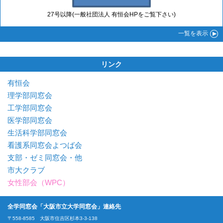
27号以降(一般社団法人 有恒会HPをご覧下さい)
一覧
を表示
リンク
有恒会
理学部同窓会
工学部同窓会
医学部同窓会
生活科学部同窓会
看護系同窓会よつば会
支部・ゼミ同窓会・他
市大クラブ
女性部会（WPC）
全学同窓会「大阪市立大学同窓会」連絡先
〒558-8585 大阪市住吉区杉本3-3-138