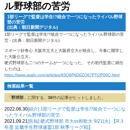
ル野球部の苦労
1部リーグで監督は学生!?統合で一つになったライバル野球
部の苦労
(出典：朝日新聞デジタル)
1部リーグで監督は学生!?統合で一つになったライバル野球部の苦
労 - (出典：朝日新聞デジタル)
スポーツ好奇心 大阪市立大と大阪府立大が統合し、今春に開学し
た大阪公立大。
硬式野球部も二つのチームが一つになった。 その初代監督に就任
したのは、 …
https://www.asahi.com/articles/ASQ6P6D0ZQ67PTQP00C.html
検索結果一覧
「
野球部
」に関する、
38
件の記事がヒットしました。
2022.06.30
[紹介] 1部リーグで監督は学生!?統合で一つにな
ったライバル野球部の苦労
2021.09.21
[告知] 硬式野球部 市大vs和歌大 9/21(火) 【R３
年度 近畿学生野球連盟1部 秋季リーグ戦】