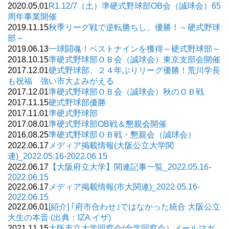
2020.05.01
R1.12/7（土）準硬式野球部OB会（誠球会）65
周年事業開催
2019.11.15
秋季リーグ戦で逆転勝ちし、優勝！～硬式野球
部～
2019.06.13
一球闘魂！ベストナインを獲得～硬式野球部～
2018.10.15
準硬式野球部ＯＢ会（誠球会）東京支部会開催
2017.12.01
硬式野球部、２４年ぶりリーグ優勝！荒川学長
も祝福 強い市大よみがえる
2017.12.01
準硬式野球部ＯＢ会（誠球会）秋のＯＢ戦
2017.11.15
硬式野球部優勝
2017.11.01
準硬式野球部
2017.08.01
準硬式野球部OB戦＆懇親会開催
2016.08.25
準硬式野球部ＯＢ戦・懇親会（誠球会）
2022.06.17
メディア掲載情報(大阪公立大学関
連)_2022.05.16-2022.06.15
2022.06.17
【大阪府立大学】関連記事一覧_2022.05.16-
2022.06.15
2022.06.17
メディア掲載情報(市大関連)_2022.05.16-
2022.06.15
2022.06.01
[紹介] ｢府市合わせ｣ではなかった統合 大阪公立
大生の本音 (出典：IZA イザ)
2021.11.15
大阪市立大学同窓会(全学同窓会）メールマガ