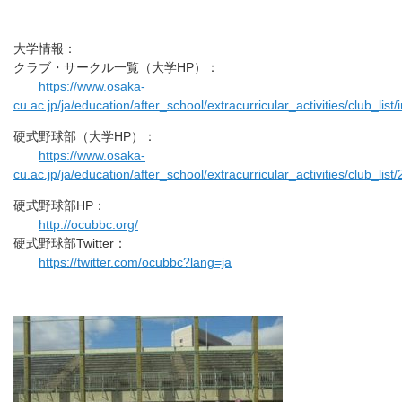
大学情報：
クラブ・サークル一覧（大学HP）：
https://www.osaka-
cu.ac.jp/ja/education/after_school/extracurricular_activities/club_list/
硬式野球部（大学HP）：
https://www.osaka-
cu.ac.jp/ja/education/after_school/extracurricular_activities/club_lis
硬式野球部HP：
http://ocubbc.org/
硬式野球部Twitter：
https://twitter.com/ocubbc?lang=ja