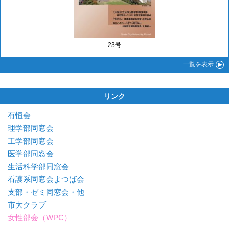
23号
一覧
を表示
リンク
有恒会
理学部同窓会
工学部同窓会
医学部同窓会
生活科学部同窓会
看護系同窓会よつば会
支部・ゼミ同窓会・他
市大クラブ
女性部会（WPC）