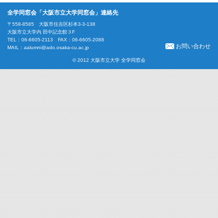
全学同窓会「大阪市立大学同窓会」連絡先
〒558-8585 大阪市住吉区杉本3-3-138
大阪市立大学内 田中記念館３F
TEL：06-6605-2113 FAX：06-6605-2088
お問い合わせ
MAIL：
aalumni@ado.osaka-cu.ac.jp
© 2012 大阪市立大学 全学同窓会