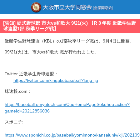
[告知] 硬式野球部 市大vs和歌大 9/21(火) 【R３年度 近畿学生野
球連盟1部 秋季リーグ戦】
近畿学生野球連盟（KBL）の1部秋季リーグ戦は、9月4日に開幕。
09/21(火)は、市大vs和歌大 戦が行われました。
Twitter 近畿学生野球連盟：
https://twitter.com/kingakubaseball?lang=ja
球速報.com：
https://baseball.omyutech.com/CupHomePageSokuhou.action?
gameId=20212856036
スポニチ:
https://www.sponichi.co.jp/baseball/yomimono/kansaiuniv/kiji/202