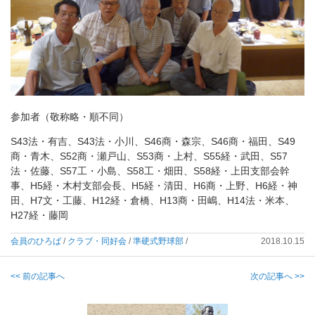
参加者（敬称略・順不同）
S43法・有吉、S43法・小川、S46商・森宗、S46商・福田、S49
商・青木、S52商・瀬戸山、S53商・上村、S55経・武田、S57
法・佐藤、S57工・小島、S58工・畑田、S58経・上田支部会幹
事、H5経・木村支部会長、H5経・清田、H6商・上野、H6経・神
田、H7文・工藤、H12経・倉橋、H13商・田嶋、H14法・米本、
H27経・藤岡
会員のひろば
/
クラブ・同好会
/
準硬式野球部
/
2018.10.15
<< 前の記事へ
次の記事へ >>