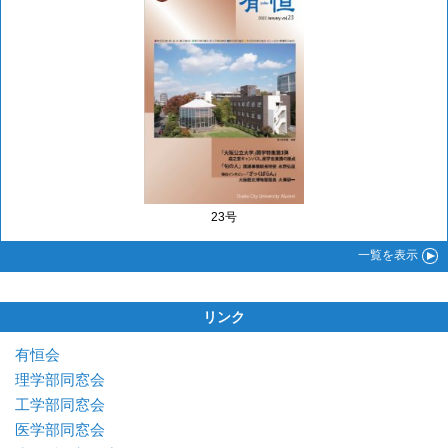
23号
一覧
を表示
リンク
有恒会
理学部同窓会
工学部同窓会
医学部同窓会