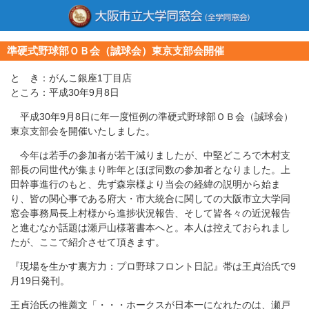
準硬式野球部ＯＢ会（誠球会）東京支部会開催
と き：がんこ銀座1丁目店
ところ：平成30年9月8日
平成30年9月8日に年一度恒例の準硬式野球部ＯＢ会（誠球会）
東京支部会を開催いたしました。
今年は若手の参加者が若干減りましたが、中堅どころで木村支
部長の同世代が集まり昨年とほぼ同数の参加者となりました。上
田幹事進行のもと、先ず森宗様より当会の経緯の説明から始ま
り、皆の関心事である府大・市大統合に関しての大阪市立大学同
窓会事務局長上村様から進捗状況報告、そして皆各々の近況報告
と進むなか話題は瀬戸山様著書本へと。本人は控えておられまし
たが、ここで紹介させて頂きます。
『現場を生かす裏方力：プロ野球フロント日記』帯は王貞治氏で9
月19日発刊。
王貞治氏の推薦文「・・・ホークスが日本一になれたのは、瀬戸