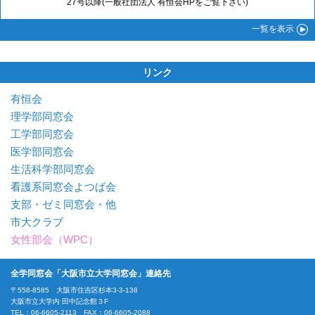
27号以降(一般社団法人 有恒会HPをご覧下さい)
一覧
を表示
リンク
有恒会
理学部同窓会
工学部同窓会
医学部同窓会
生活科学部同窓会
看護系同窓会よつば会
支部・ゼミ同窓会・他
市大クラブ
女性部会（WPC）
全学同窓会「大阪市立大学同窓会」連絡先
〒558-8585 大阪市住吉区杉本3-3-138
大阪市立大学内 田中記念館３F
TEL：06-6605-2113 FAX：06-6605-2088