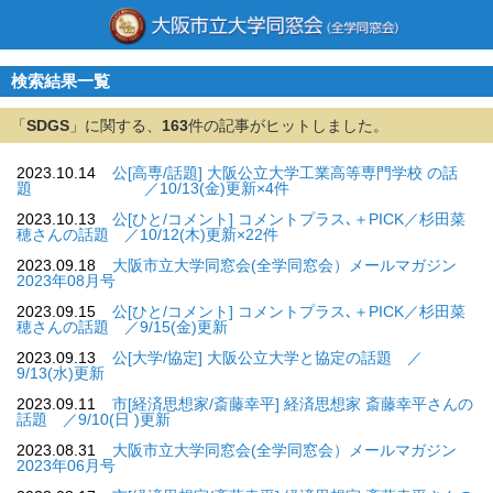
検索結果一覧
「
SDGS
」に関する、
163
件の記事がヒットしました。
2023.10.14
公[高専/話題] 大阪公立大学工業高等専門学校 の話
題 ／10/13(金)更新×4件
2023.10.13
公[ひと/コメント] コメントプラス､＋PICK／杉田菜
穂さんの話題 ／10/12(木)更新×22件
2023.09.18
大阪市立大学同窓会(全学同窓会）メールマガジン
2023年08月号
2023.09.15
公[ひと/コメント] コメントプラス､＋PICK／杉田菜
穂さんの話題 ／9/15(金)更新
2023.09.13
公[大学/協定] 大阪公立大学と協定の話題 ／
9/13(水)更新
2023.09.11
市[経済思想家/斎藤幸平] 経済思想家 斎藤幸平さんの
話題 ／9/10(日 )更新
2023.08.31
大阪市立大学同窓会(全学同窓会）メールマガジン
2023年06月号