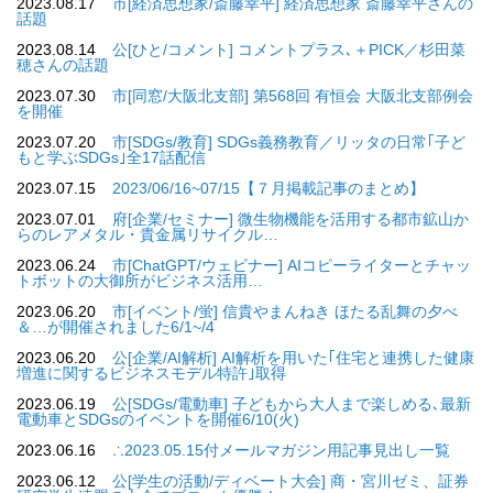
2023.08.17
市[経済思想家/斎藤幸平] 経済思想家 斎藤幸平さんの
話題
2023.08.14
公[ひと/コメント] コメントプラス､＋PICK／杉田菜
穂さんの話題
2023.07.30
市[同窓/大阪北支部] 第568回 有恒会 大阪北支部例会
を開催
2023.07.20
市[SDGs/教育] SDGs義務教育／リッタの日常｢子ど
もと学ぶSDGs｣全17話配信
2023.07.15
2023/06/16~07/15【７月掲載記事のまとめ】
2023.07.01
府[企業/セミナー] 微生物機能を活用する都市鉱山か
らのレアメタル・貴金属リサイクル…
2023.06.24
市[ChatGPT/ウェビナー] AIコピーライターとチャッ
トボットの大御所がビジネス活用…
2023.06.20
市[イベント/蛍] 信貴やまんねき ほたる乱舞の夕べ
＆…が開催されました6/1~/4
2023.06.20
公[企業/AI解析] AI解析を用いた｢住宅と連携した健康
増進に関するビジネスモデル特許｣取得
2023.06.19
公[SDGs/電動車] 子どもから大人まで楽しめる､最新
電動車とSDGsのイベントを開催6/10(火)
2023.06.16
∴2023.05.15付メールマガジン用記事見出し一覧
2023.06.12
公[学生の活動/ディベート大会] 商・宮川ゼミ、証券