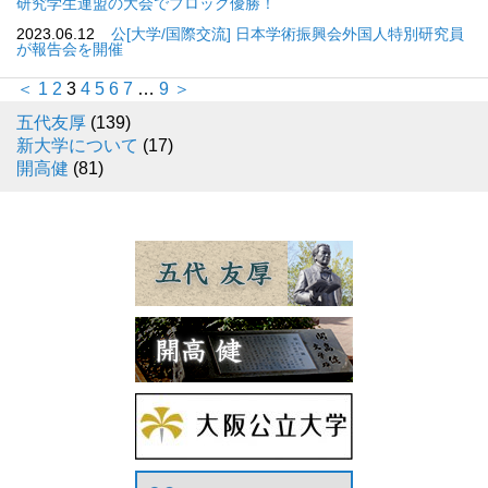
研究学生連盟の大会でブロック優勝！
2023.06.12
公[大学/国際交流] 日本学術振興会外国人特別研究員
が報告会を開催
＜
1
2
3
4
5
6
7
…
9
＞
五代友厚
(139)
新大学について
(17)
開高健
(81)