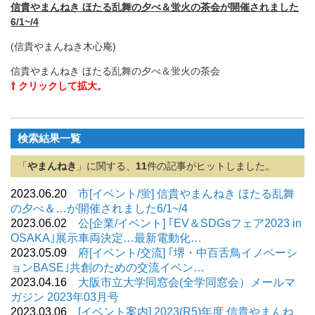
信貴やまんねき ほたる乱舞の夕べ＆蛍火の茶会が開催されました
6/1~/4
(信貴やまんねき木心庵)
信貴やまんねき ほたる乱舞の夕べ＆蛍火の茶会
⇧ クリックして拡大。
検索結果一覧
「
やまんねき
」に関する、
11
件の記事がヒットしました。
2023.06.20
市[イベント/蛍] 信貴やまんねき ほたる乱舞
の夕べ＆…が開催されました6/1~/4
2023.06.02
公[企業/イベント] ｢EV＆SDGsフェア2023 in
OSAKA｣展示車両決定…最新電動化…
2023.05.09
府[イベント/交流] ｢堺・中百舌鳥イノベーシ
ョンBASE｣共創のための交流イベン…
2023.04.16
大阪市立大学同窓会(全学同窓会）メールマ
ガジン 2023年03月号
2023.03.06
[イベント案内] 2023(R5)年度 信貴やまんね