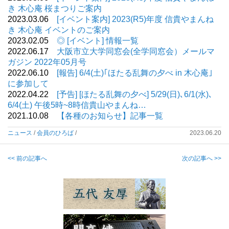
き 木心庵 桜まつりご案内
2023.03.06
[イベント案内] 2023(R5)年度 信貴やまんね
き 木心庵 イベントのご案内
2023.02.05
◎ [イベント] 情報一覧
2022.06.17
大阪市立大学同窓会(全学同窓会）メールマ
ガジン 2022年05月号
2022.06.10
[報告] 6/4(土)｢ほたる乱舞の夕べ in 木心庵｣
に参加して
2022.04.22
[予告] [ほたる乱舞の夕べ] 5/29(日)､6/1(水)､
6/4(土) 午後5時~8時信貴山やまんね…
2021.10.08
【各種のお知らせ】記事一覧
ニュース
/
会員のひろば
/
2023.06.20
<< 前の記事へ
次の記事へ >>