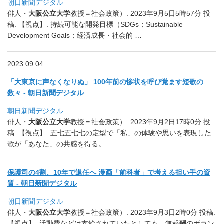
朝日新聞デジタル
俳人・
大阪公立大学
教授＝社会政策）. 2023年9月5日5時57分 投
稿. 【視点】. 持続可能な開発目標（SDGs；Sustainable
Development Goals；経済成長・社会的 …
2023.09.04
「大東京に声なくなりぬ」 100年前の惨状を呼び覚ます短歌の
数々 - 朝日新聞デジタル
朝日新聞デジタル
俳人・
大阪公立大学
教授＝社会政策）. 2023年9月2日17時0分 投
稿. 【視点】. 五七五七七の定型で「私」の体験や思いを表現した
歌が「あなた」
の共感を得る。
保護司の4割、10年で退任へ 漫画「前科者」で考える担い手の資
質 - 朝日新聞デジタル
朝日新聞デジタル
俳人・
大阪公立大学
教授＝社会政策）. 2023年9月3日2時0分 投稿.
【視点】. 活動費などは支給されていたとしても、無報酬のボラン