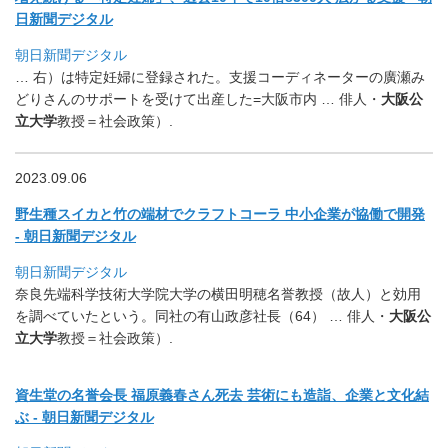
日新聞デジタル
朝日新聞デジタル
… 右）は特定妊婦に登録された。
支援コーディネーターの廣瀬み
どりさんのサポートを受けて出産し
た=大阪市内 … 俳人・
大阪公
立大学
教授＝社会政策）.
2023.09.06
野生種スイカと竹の端材でクラフトコーラ 中小企業が協働で開発
- 朝日新聞デジタル
朝日新聞デジタル
奈良先端科学技術大学院大学の横田明穂名誉教授（故人）
と効用
を調べていたという。同社の有山政彦社長（64） … 俳人・
大阪公
立大学
教授＝社会政策）.
資生堂の名誉会長 福原義春さん死去 芸術にも造詣、企業と文化結
ぶ - 朝日新聞デジタル