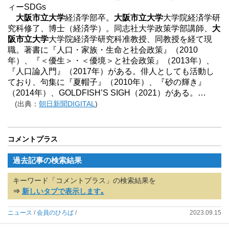
ィーSDGs
大阪市立大学
経済学部卒。
大阪市立大学
大学院経済学研
究科修了、博士（経済学）。同志社大学政策学部講師、
大
阪市立大学
大学院経済学研究科准教授、同教授を経て現
職。著書に『人口・家族・生命と社会政策』（2010
年）、『＜優生＞・＜優境＞と社会政策』（2013年）、
『人口論入門』（2017年）がある。俳人としても活動し
ており、句集に『夏帽子』（2010年）、『砂の輝き』
（2014年）、GOLDFISH’S SIGH（2021）がある。…
(出典：
朝日新聞DIGITAL
)
コメントプラス
過去記事の検索結果
キーワード「コメントプラス」の検索結果を
⇒
新しいタブで表示します｡
ニュース
/
会員のひろば
/
2023.09.15