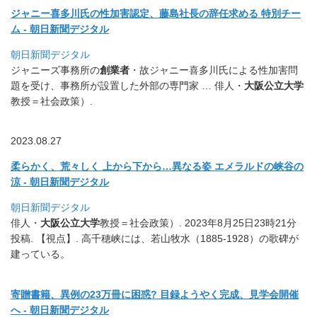
ジャニー喜多川氏の性加害認定、藤島社長の辞任求める 特別チー
ム - 朝日新聞デジタル
朝日新聞デジタル
ジャニーズ事務所の
創業者
・
故ジャニー喜多川氏による性加害問
題を受け、
事務所が設置した外部の専門家 … 俳人・
大阪公立大学
教授＝社会政策）.
2023.08.27
柔らかく、荒々しく 上から下から…異なる姿 エメラルドの峡谷の
涼 - 朝日新聞デジタル
朝日新聞デジタル
俳人・
大阪公立大学
教授＝社会政策）. 2023年8月25日23時21分
投稿. 【視点】. 高千穂峡には、若山牧水（1885-1928）
の歌碑が
建っている。
寄贈書籍、異例の23万冊に困惑? 目録ようやく完成、見学会開催
へ - 朝日新聞デジタル