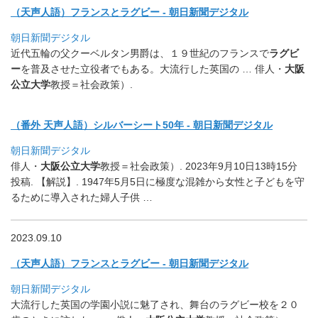
（天声人語）フランスとラグビー - 朝日新聞デジタル
朝日新聞デジタル
近代五輪の父クーベルタン男爵は、１９世紀のフランスで
ラグビ
ー
を普及させた立役者でもある。大流行した英国の … 俳人・
大阪
公立大学
教授＝社会政策）.
（番外 天声人語）シルバーシート50年 - 朝日新聞デジタル
朝日新聞デジタル
俳人・
大阪公立大学
教授＝社会政策）. 2023年9月10日13時15分
投稿. 【解説】. 1947年5月5日に極度な混雑から女性と子どもを守
るために導
入された婦人子供 …
2023.09.10
（天声人語）フランスとラグビー - 朝日新聞デジタル
朝日新聞デジタル
大流行した英国の学園小説に魅了され、
舞台のラグビー校を２０