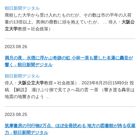
朝日新聞デジタル
廃校した大学から受け入れたものだが、
その数は市の平年の入荷
量の13倍以上。
異例の冊数に頭を抱えていたが、 … 俳人・
大阪公
立大学
教授＝社会政策）.
2023.08.26
満月の夜、水煙に浮かぶ奇跡の虹 小林一茶も愛した名瀑に轟音が
響く - 朝日新聞デジタル
朝日新聞デジタル
俳人・
大阪公立大学
教授＝社会政策）. 2023年8月25日15時0分 投
稿. 【解説】. 瀧けぶり側で見てさへ花の雲 一茶 （響き渡る轟音は
地震の地響きのよう …
2023.08.25
筑摩書房の刊行物2万点、ほぼ全冊読める 地方の図書館が誇る収蔵
力 - 朝日新聞デジタル