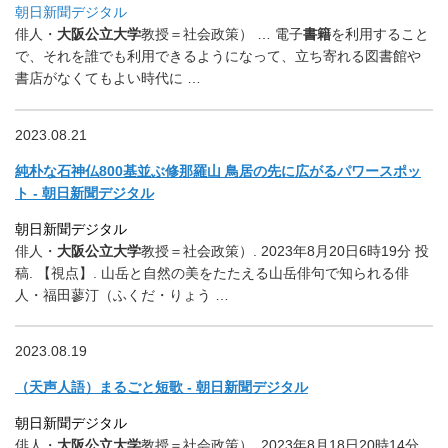
朝日新聞デジタル
俳人・
大阪公立大学
教授＝社会政策） … 電子
書籍
を利用すること
で、
それを誰でも利用できるようになって、
立ち寄れる図書館や
書店がなくてもよい時代に …
2023.08.21
純朴な石神仏800基並ぶ修那羅山 鳥居の先に広がるパワースポッ
ト - 朝日新聞デジタル
朝日新聞デジタル
俳人・
大阪公立大学
教授＝社会政策）. 2023年8月20日6時19分 投
稿. 【視点】. 山岳と自然の美をたたえる山岳俳句で知られる俳
人・福田蓼汀（
ふくだ・りょう …
2023.08.19
（天声人語）まるごと短歌 - 朝日新聞デジタル
朝日新聞デジタル
俳人・
大阪公立大学
教授＝社会政策）. 2023年8月18日20時14分