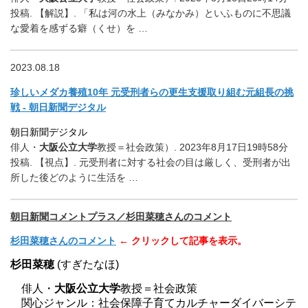
投稿. 【解説】. 「私は河の水上（みなかみ）
といふものに不思議
な愛着を感ずる癖（くせ）を …
2023.08.18
珍しいメダカ養殖10年 元受刑者らの更生支援取り組む元組長の挑
戦 - 朝日新聞デジタル
朝日新聞デジタル
俳人・
大阪公立大学
教授＝社会政策）. 2023年8月17日19時58分
投稿. 【視点】. 元受刑者に対する社会の目は厳しく、
受刑者が出
所した後どのように生活を …
朝日新聞コメントプラス／杉田菜穂さんのコメント
杉田菜穂さんのコメント
← クリックして記事を表示。
杉田菜穂
(すぎたなほ)
俳人・
大阪公立大学
教授＝社会政策
関心ジャンル：社会保障子育てカルチャーダイバーシテ