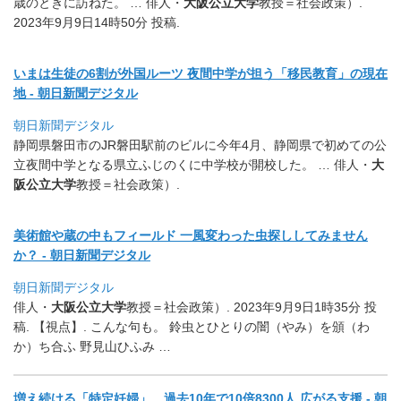
歳のときに訪ねた。 … 俳人・
大阪公立大学
教授＝社会政策）.
2023年9月9日14時50分 投稿.
いまは生徒の6割が外国ルーツ 夜間中学が担う「移民教育」の現在
地 - 朝日新聞デジタル
朝日新聞デジタル
静岡県磐田市のJR磐田駅前のビルに今年4月、
静岡県で初めての公
立夜間中学となる県立ふじのくに中学校が開校
した。 … 俳人・
大
阪公立大学
教授＝社会政策）.
美術館や蔵の中もフィールド 一風変わった虫探ししてみません
か？ - 朝日新聞デジタル
朝日新聞デジタル
俳人・
大阪公立大学
教授＝社会政策）. 2023年9月9日1時35分 投
稿. 【視点】. こんな句も。 鈴虫とひとりの闇（やみ）を頒（わ
か）ち合ふ 野見山ひふみ …
増え続ける「特定妊婦」、過去10年で10倍8300人 広がる支援 - 朝