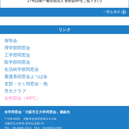
27号以降(一般社団法人 有恒会HPをご覧下さい)
一覧
を表示
リンク
有恒会
理学部同窓会
工学部同窓会
医学部同窓会
生活科学部同窓会
看護系同窓会よつば会
支部・ゼミ同窓会・他
市大クラブ
女性部会（WPC）
全学同窓会「大阪市立大学同窓会」連絡先
〒558-8585 大阪市住吉区杉本3-3-138
大阪市立大学内 田中記念館３F
TEL：06-6605-2113 FAX：06-6605-2088