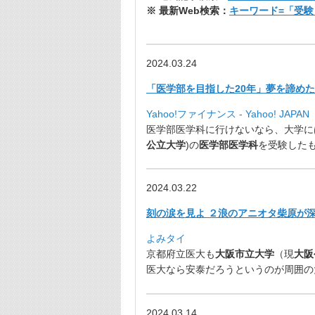
※ 最新Web検索：
キーワード=「受験
2024.03.24
「医学部を目指した20年」夢を諦め
Yahoo!ファイナンス - Yahoo! JAPAN
医学部医学科に行けないなら、
大学に
公立大学
)の
医学部
医学科
を受験した
2024.03.22
刻の涙を見よ ２浪のアニオタ柴原が深
よみタイ
京都府立医大も
大阪市立大学
（現
大阪
医大なら安泰だろうというのが周囲の
2024.03.14