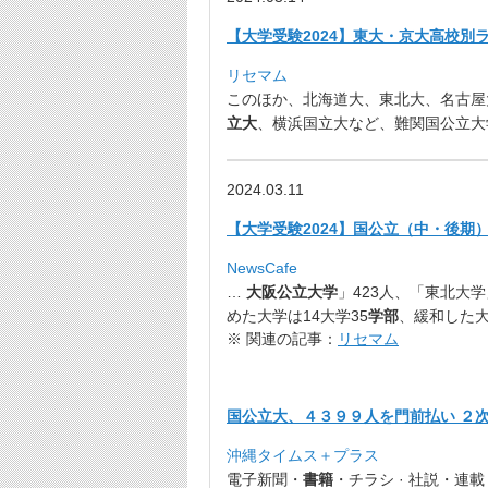
【大学受験2024】東大・京大高校別ラ
リセマム
このほか、北海道大、東北大、名古屋
立大
、
横浜国立大など、難関国公立大
2024.03.11
【大学受験2024】国公立（中・後期）29
NewsCafe
…
大阪公立大学
」423人、「東北大学
めた大学は14大学35
学部
、
緩和した大
※ 関連の記事：
リセマム
国公立大、４３９９人を門前払い ２次試
沖縄タイムス＋プラス
電子新聞・
書籍
・チラシ · 社説・連載