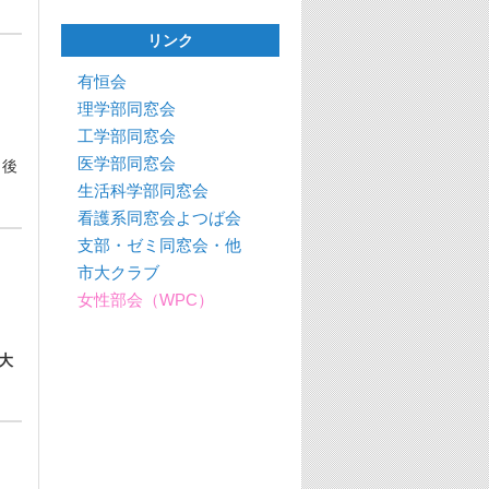
リンク
有恒会
理学部同窓会
工学部同窓会
医学部同窓会
 後
生活科学部同窓会
看護系同窓会よつば会
支部・ゼミ同窓会・他
市大クラブ
女性部会（WPC）
大