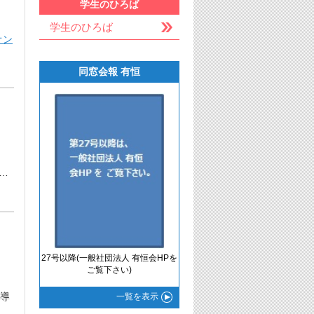
学生のひろば
学生のひろば
オン
同窓会報 有恒
 …
27号以降(一般社団法人 有恒会HPを
ご覧下さい)
導
一覧
を表示