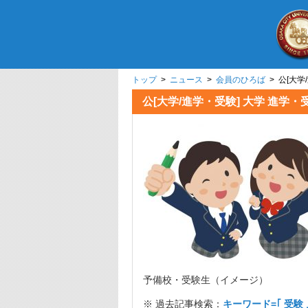
トップ
>
ニュース
>
会員のひろば
> 公[
公[大学/進学・受験] 大
予備校・受験生（イメージ）
※ 過去記事検索：
キーワード=｢ 受験 