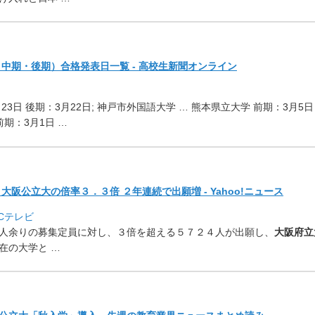
・中期・後期）
合格発表日一覧 - 高校生新聞オンライン
23日 後期：3月22日; 神戸市外国語大学 … 熊本県立大学 前期：3月5日
前期：3月1日 …
阪公立大の倍率３．３倍 ２年連続で出願増 - Yahoo!ニュース
ABCテレビ
人余りの募集定員に対し、
３倍を超える５７２４人が出願し、
大阪府立
在の大学と …