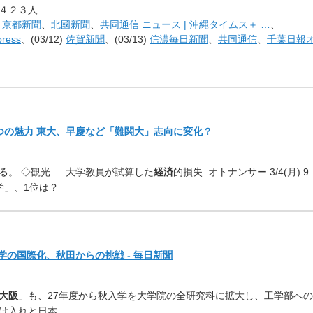
４２３人 …
、
京都新聞
、
北國新聞
、
共同通信 ニュース | 沖縄タイムス＋ …
、
ress
、(03/12)
佐賀新聞
、(03/13)
信濃毎日新聞
、
共同通信
、
千葉日報
つの魅力 東大、早慶など「難関大」志向に変化？
る。 ◇観光 … 大学教員が試算した
経済
的損失. オトナンサー 3/4(月) 9
学」、1位は？
学の国際化、秋田からの挑戦 - 毎日新聞
大阪
」も、
27年度から秋入学を大学院の全研究科に拡大し、
工学部への
受け入れと日本
…