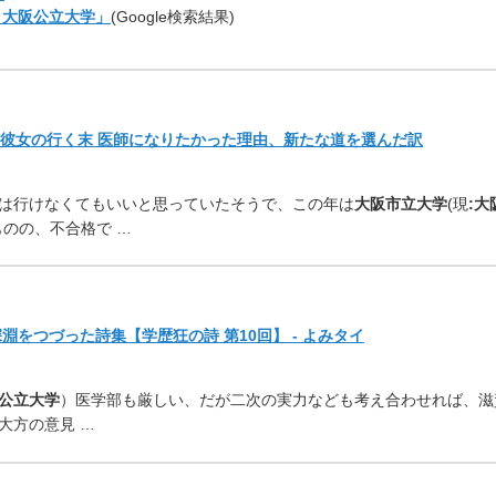
 大阪公立大学」
(Google検索結果)
た彼女の行く末 医師になりたかった理由、新たな道を選んだ訳
は行けなくてもいいと思っていたそうで、この年は
大阪市立
大学
(現
:大
ものの、
不合格で …
淵をつづった詩集【学歴狂の詩 第10回】 - よみタイ
公立大学
）医学部も厳しい、
だが二次の実力なども考え合わせれば、
滋
大方の意見 …