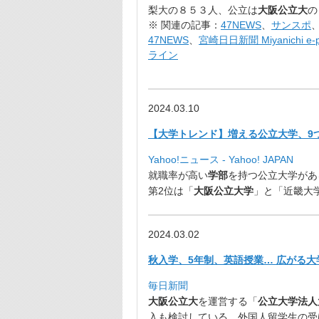
梨大の８５３人、公立は
大
阪公立大
の
※ 関連の記事：
47NEWS
、
サンスポ
47NEWS
、
宮崎日日新聞 Miyanichi e-p
ライン
2024.03.10
【大学トレンド】増える公立大学、9
Yahoo!ニュース - Yahoo! JAPAN
就職率が高い
学部
を持つ公立大学があ
第2位は「
大阪公立大学
」と「近畿大
2024.03.02
秋入学、5年制、英語授業… 広がる大
毎日新聞
大阪公立大
を運営する「
公立大学法人
入も検討している。外国人留学生の