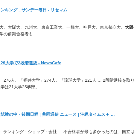
ンキング…サンデー毎日 - リセマム
大、大阪大、九州大、
東京工業大、一橋大、神戸大、東京都立大、
大阪
学の前期合格者も …
大学で2段階選抜 - NewsCafe
」276人、「福井大学」
274人、「琉球大学」221人 … 2段階選抜を取
学は21大学25
学部
。
験の中・後期日程 | 共同通信 ニュース | 沖縄タイムス＋ …
 · ランキング · ショップ · 会社 … 不合格者が最も多かったのは、国立