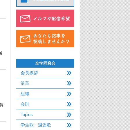
阪
全学同窓会
会長挨拶
沿革
組織
会則
賀
Topics
学生歌・逍遥歌