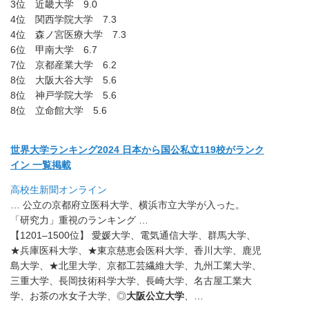
3位 近畿大学 9.0
4位 関西学院大学 7.3
4位 森ノ宮医療大学 7.3
6位 甲南大学 6.7
7位 京都産業大学 6.2
8位 大阪大谷大学 5.6
8位 神戸学院大学 5.6
8位 立命館大学 5.6
世界大学ランキング2024 日本から国公私立119校がランク
イン 一覧掲載
高校生新聞オンライン
… 公立の京都府立医科大学、横浜市立大学が入った。
「研究力」重視のランキング …
【1201–1500位】 愛媛大学、電気通信大学、群馬大学、
★兵庫医科大学、★東京慈恵会医科大学、香川大学、鹿児
島大学、★北里大学、京都工芸繊維大学、九州工業大学、
三重大学、長岡技術科学大学、長崎大学、名古屋工業大
学、お茶の水女子大学、◎
大阪公立大学
、…