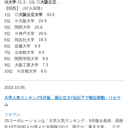
城
大学
21.3 ; 1位 ◎
大阪公立
…
【関西】（97人回答）
1位 ◎
大阪公立大学
33.5
2位 ※大阪大学 24.9
3位 関西大学 20.6
3位 ※神戸大学 20.6
5位 同志社大学 19.3
6位 近畿大学 9.9
7位 立命館大学 9.0
8位 関西学院大学 8.6
9位 大阪工業大学 7.3
10位 ※京都大学 6.0
2023.10.05
大学人気ランキング9月版、国公立大7位以下で順位変動 - リセマ
ム
リセマム
JSコーポレーションは「大学人気ランキング」9月版を発表。
高校
生18万3590人が答えた全国版1位は、国立が「
東京大学」、公立