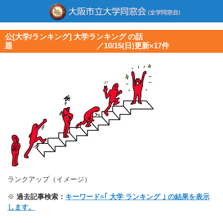
公[大学/ランキング] 大学ランキング の話
題 ／10/15(日)更新×17件
ランクアップ（イメージ）
※
過去記事検索：
キーワード=｢ 大学 ランキング ｣ の結果を表示
します。