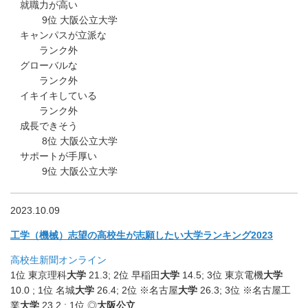
就職力が高い
9位 大阪公立大学
キャンパスが立派な
ランク外
グローバルな
ランク外
イキイキしている
ランク外
成長できそう
8位 大阪公立大学
サポートが手厚い
9位 大阪公立大学
2023.10.09
工学（機械）志望の高校生が志願したい大学ランキング2023
高校生新聞オンライン
1位 東京理科
大学
21.3; 2位 早稲田
大学
14.5; 3位 東京電機
大学
10.0 ; 1位 名城
大学
26.4; 2位 ※名古屋
大学
26.3; 3位 ※名古屋工
業
大学
23.2 ; 1位 ◎
大阪公立
…