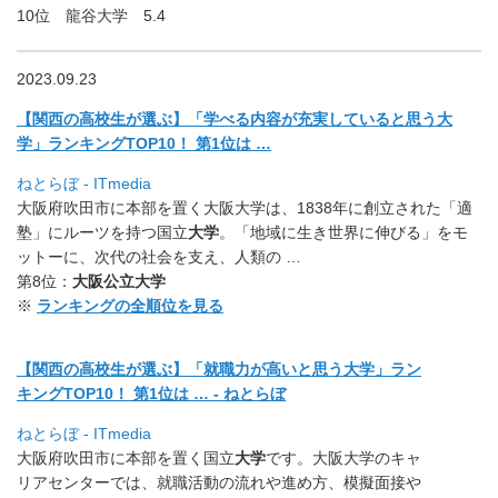
10位 龍谷大学 5.4
2023.09.23
【関西の高校生が選ぶ】「学べる内容が充実していると思う大
学」
ランキングTOP10！ 第1位は …
ねとらぼ - ITmedia
大阪府吹田市に本部を置く大阪大学は、1838年に創立された「
適
塾」にルーツを持つ国立
大学
。「地域に生き世界に伸びる」
をモ
ットーに、次代の社会を支え、人類の …
第8位：
大阪公立大学
※
ランキングの全順位を見る
【関西の高校生が選ぶ】「就職力が高いと思う大学」
ラン
キングTOP10！ 第1位は … - ねとらぼ
ねとらぼ - ITmedia
大阪府吹田市に本部を置く国立
大学
です。大阪大学のキャ
リアセン
ターでは、就職活動の流れや進め方、
模擬面接や