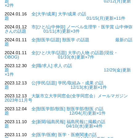
題 02/12(月)更新
×2件
2024.01.16
全[大学/成果] 大学/成果 の話
題 01/15(月)更新×11件
2024.01.12
市[ひと/山中伸弥] ノーベル生理学・医学賞 山中伸弥
さんの話題 01/11(木)更新×3件
2024.01.11
全[獣医学/話題] 獣医学 の話題 最新の話
題
2024.01.11
全[ひと/大学/話題] 大学の人物 の話題(現役・
OBOG) 01/10(水)更新×7件
2023.12.30
全[職/求人] 求人 の話
題 12/29(金)更新
×1件
2023.12.13
公[学民/話題] 学民/取組み・成果 の話
題 12/13(水)更新×1件
2023.12.13
大阪市立大学同窓会(全学同窓会）メールマガジン
2023年11月号
2023.12.04
全[獣医学部/獣医] 獣医学部/獣医 の話
題 12/04(月)更新×1件
2023.11.10
全[新聞/福島民報] 福島民報に掲載の話
題 04/10(水)更新×4件
2023.11.10
全[医学/医療] 医学・医療関連の話