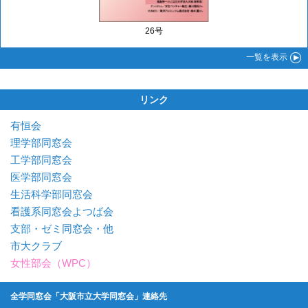
26号
一覧
を表示
リンク
有恒会
理学部同窓会
工学部同窓会
医学部同窓会
生活科学部同窓会
看護系同窓会よつば会
支部・ゼミ同窓会・他
市大クラブ
女性部会（WPC）
全学同窓会「大阪市立大学同窓会」連絡先