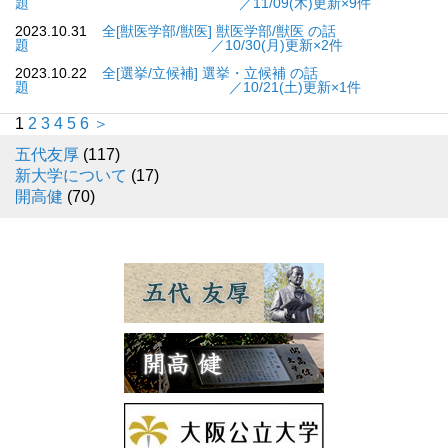
題 ／11/09(木)更新×9件
2023.10.31
全[獣医学部/獣医] 獣医学部/獣医 の話
題 ／10/30(月)更新×2件
2023.10.22
全[選挙/立候補] 選挙・立候補 の話
題 ／10/21(土)更新×1件
1
2
3
4
5
6
＞
五代友厚
(117)
新大学について
(17)
開高健
(70)