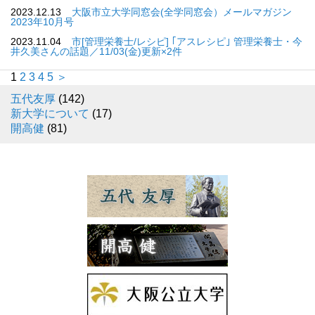
2023.12.13
大阪市立大学同窓会(全学同窓会）メールマガジン
2023年10月号
2023.11.04
市[管理栄養士/レシピ] ｢アスレシピ｣ 管理栄養士・今
井久美さんの話題／11/03(金)更新×2件
1
2
3
4
5
＞
五代友厚
(142)
新大学について
(17)
開高健
(81)