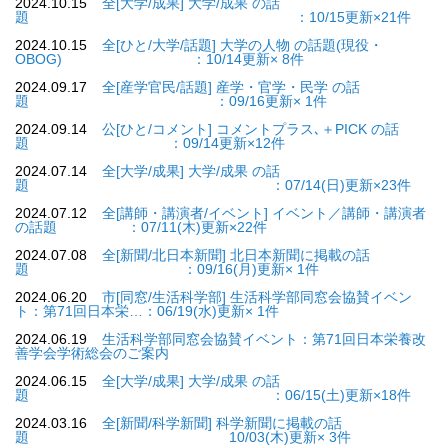
2024.10.15
全[大学/成果] 大学/成果 の話
題 ：10/15更新×21件
2024.10.15
全[ひと/大学/話題] 大学の人物 の話題(現役・
OBOG) ：10/14更新× 8件
2024.09.17
全[産学官民/話題] 産学・官学・民学 の話
題 ：09/16更新× 1件
2024.09.14
公[ひと/コメント] コメントプラス､＋PICK の話
題 ：09/14更新×12件
2024.07.14
全[大学/成果] 大学/成果 の話
題 ：07/14(日)更新×23件
2024.07.12
全[講師・講演者/イベント] イベント／講師・講演者
の話題 ：07/11(木)更新×22件
2024.07.08
全[新聞/北日本新聞] 北日本新聞に掲載の話
題 ：09/16(月)更新× 1件
2024.06.20
市[同窓/生活科学部] 生活科学部同窓会協賛イベン
ト：第71回日本栄…：06/19(水)更新× 1件
2024.06.19
生活科学部同窓会協賛イベント：第71回日本栄養改
善学会学術総会のご案内
2024.06.15
全[大学/成果] 大学/成果 の話
題 ：06/15(土)更新×18件
2024.03.16
全[新聞/科学新聞] 科学新聞に掲載の話
題 10/03(木)更新× 3件