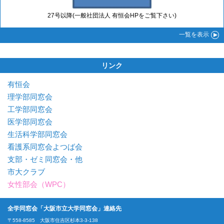
27号以降(一般社団法人 有恒会HPをご覧下さい)
一覧
を表示
リンク
有恒会
理学部同窓会
工学部同窓会
医学部同窓会
生活科学部同窓会
看護系同窓会よつば会
支部・ゼミ同窓会・他
市大クラブ
女性部会（WPC）
全学同窓会「大阪市立大学同窓会」連絡先
〒558-8585 大阪市住吉区杉本3-3-138