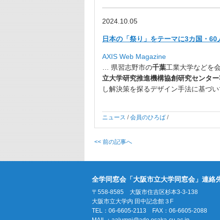
2024.10.05
日本の「祭り」をテーマに3カ国・60
AXIS Web Magazine
… 県習志野市の
千葉
工業大学などを会
立大学研究推進機構協創研究センター
し解決策を探るデザイン手法に基づい
ニュース
/
会員のひろば
/
<< 前の記事へ
全学同窓会「大阪市立大学同窓会」連絡
〒558-8585 大阪市住吉区杉本3-3-138
大阪市立大学内 田中記念館３F
TEL：06-6605-2113 FAX：06-6605-2088
MAIL：
aalumni@ado.osaka-cu.ac.jp