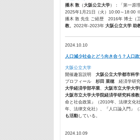
播木 敦
（
大阪公立大学
）：「第一原
2025年1月21日（火）10:00～18:
播木 敦 先生 ご経歴 2016年 博士
教、
2022年-2023年
大阪公立大学 助
2024.10.10
人口減少社会とどう向き合う？
人口政
大阪公立大学
開催趣旨説明
大阪公立大学都市科学
プロフィール
杉田 菜穂
経済学研究
大学経済学部卒業
、
大阪市立大学大学
大阪市立大学大学院経済学研究科准教
命と社会政策』（2010年、法律文化
年、法律文化社）、『人口論入門』（2
も活動
している。
2024.10.09