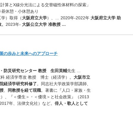
理計算とX線分光法による交替磁性体材料の探索」
00 ※昼休憩・小休憩あり
（工学）取得（
大阪府立大学
）、… 2020年-2022年
大阪府立大学 助
教、
2023年-
大阪公立大学 准教授 …
策の歩みと未来へのアプローチ
・防災研究センター 教授
生田英輔
先生 …
科 経済学専攻 教授
博士（経済学）。
大阪市立
院経済学研究科修了
。同志社大学政策学部講師、
授
、
同教授を経て現職
。著書に『人口・家族・生
社）、『＜優生＞・＜優境＞と社会政策』（2013
017年、法律文化社）など。
俳人・歌人として