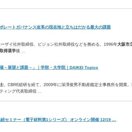
ポレートガバナンス改革の現在地と立ちはだかる最大の
課題
ーザイ社外取締役、
ピジョン社外取締役などを務める。1996年
大阪市
取得退学
後 …
場－展望と課題－」｜学部・
大学院｜DAIKEI Topics
士
。CBRE総研を経て、
2009年に深澤俊男不動産鑑定士事務所を開業。
ィング代表取締役 ..
.
セミナー（電子材料第1シリーズ） オンライン開催 12/19 …