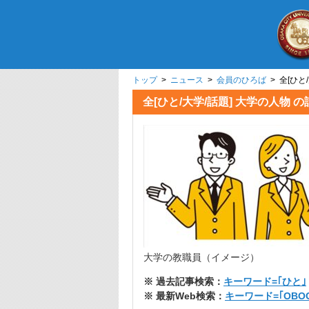
トップ
>
ニュース
>
会員のひろば
> 全[ひ
全[ひと/大学/話題] 大学の人
大学の教職員（イメージ）
※ 過去記事検索：
キーワード=｢ひと｣
※ 最新Web検索：
キーワード=｢OBO