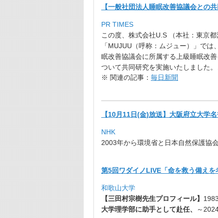
【一般社団法人睡眠改善協議会との共
PR TIMES
この度、株式会社U.S （本社：東京
「MUJUU（呼称：ムジュー）」
では
眠改善協議会に所属する上級睡眠改善
ついて共同研究を実施いたしました。
※ 関連の記事：
毎日新聞
【10月11日(金)放送】大阪府立大学名誉教
NHK
2003年から環境省と日本自然保護協会
第5回ワダイノLIVE「命を救う備え
和歌山大学
【三田村宗樹先生プロフィール】
198
大学理学部に助手として赴任、
～202