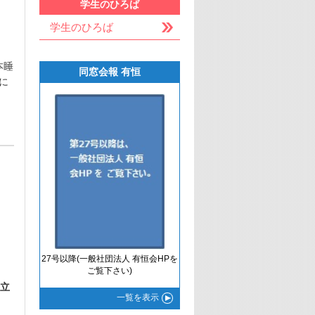
学生のひろば
学生のひろば
本睡
同窓会報 有恒
に
27号以降(一般社団法人 有恒会HPを
ご覧下さい)
立
一覧
を表示