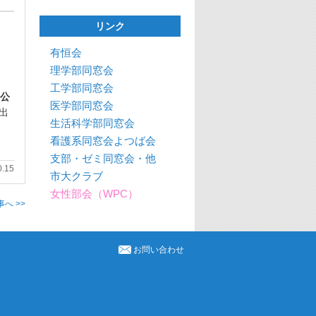
リンク
有恒会
理学部同窓会
工学部同窓会
公
医学部同窓会
出
生活科学部同窓会
看護系同窓会よつば会
支部・ゼミ同窓会・他
0.15
市大クラブ
女性部会（WPC）
へ >>
お問い合わせ