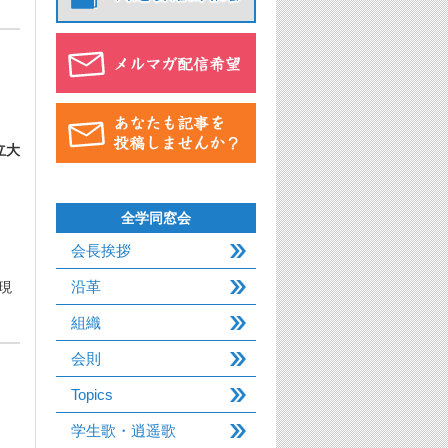
立大
全学同窓会
会長挨拶
沿革
現
組織
会則
Topics
学生歌・逍遥歌