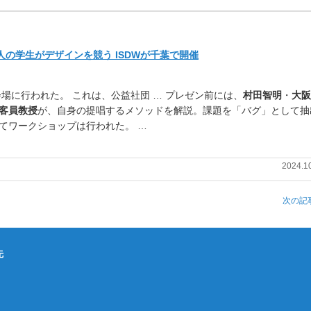
人の学生がデザインを競う ISDWが千葉で開催
場に行われた。 これは、公益社団 … プレゼン前には、
村田智明
・
大阪
客員教授
が、自身の提唱するメソッドを解説。課題を「バグ」として抽
てワークショップは行われた。 …
2024.1
次の記事
先