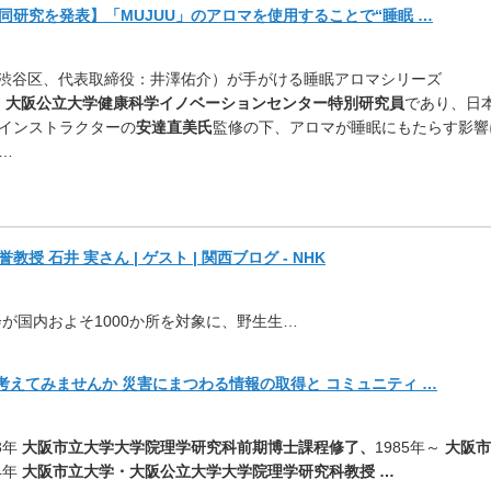
同研究を発表】「
MUJUU」のアロマを使用することで“睡眠 …
都渋谷区、代表取締役：井澤佑介）
が手がける睡眠アロマシリーズ
、
大阪公立大学健康科学イノベーションセンター特別研究員
であり、日
インストラクターの
安達直美氏
監修の下、アロマが睡眠にもたらす影響
…
授 石井 実さん | ゲスト | 関西ブログ - NHK
が国内およそ1000か
所を対象に、野生生…
を考えてみませんか 災害にまつわる情報の取得と コミュニティ …
3年
大阪市立大学大学院理学研究科前期博士課程修了、
1985年～
大阪市
4年
大阪市立大学・大阪公立大学大学院理学研究科教授 …