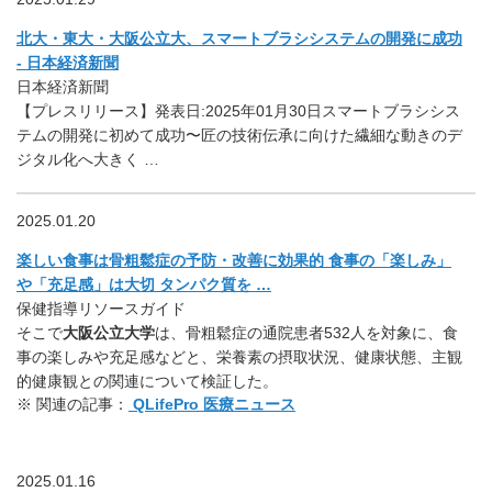
北大・東大・大阪公立大、スマートブラシシステムの開発に成功
- 日本経済新聞
日本経済新聞
【プレスリリース】発表日:2025年01月30日スマートブラシシス
テムの開発に初めて成功〜匠の技術伝承に向けた繊細な動きのデ
ジタル化へ大きく …
2025.01.20
楽しい食事は骨粗鬆症の予防・改善に効果的 食事の「楽しみ」
や「充足感」は大切 タンパク質を …
保健指導リソースガイド
そこで
大阪公立大学
は、骨粗鬆症の通院患者532人を対象に、食
事の楽しみや充足感などと、栄養素の摂取状況、健康状態、主観
的健康観との関連について検証した。
※ 関連の記事：
QLifePro 医療ニュース
2025.01.16