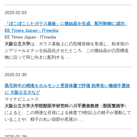
2025.02.03
「ぼこぼこしたガラス基板」に微結晶を生成、配列制御に成功 -
EE Times Japan - ITmedia
EE Times Japan - ITmedia
大阪公立大学
は、ガラス基板上に凸型構造物を形成し、粉末状の
ジアリールエテンを結晶化させたところ、この微結晶が凸型構造
物に沿って同じ向きに配列する …
2025.01.30
黒毛和牛の精液をホルモンと受容体量で評価 効率良い種雄牛選抜
に 大阪公立大など
マイナビニュース
大阪公立大学大学院獣医学研究科
の
川手憲俊教授
（
獣医繁殖学
）
によると、この簡便な目視による検査で9割以上の精子が運動して
いることや、精子の丸い頭部や尻尾の …
2025.01.29