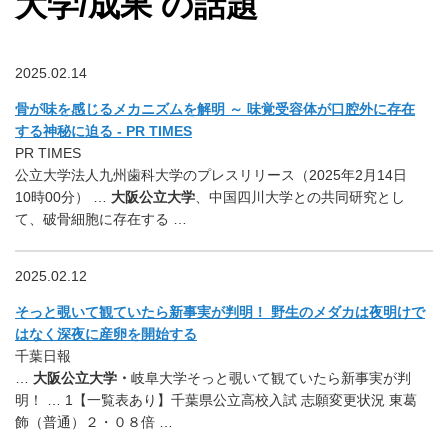
大学/成果 の話題
2025.02.14
骨が味を感じるメカニズムを解明 ～ 味覚受容体が口腔外に存在
する神秘に迫る - PR TIMES
PR TIMES
公立大学法人九州歯科大学のプレスリリース（2025年2月14日
10時00分） …
大阪公立大学
、中国四川大学との共同研究とし
て、破骨細胞に存在する …
2025.02.12
そっと覗いて観ていたら新事実が判明！ 野生のメダカは夜明けで
はなく深夜に産卵を開始する
千葉日報
…
大阪公立大学・
岐阜大学そっと覗いて観ていたら新事実が判
明！ … 1【一覧表あり】千葉県公立高校入試 志願変更状況 東葛
飾（普通）２・０８倍 …