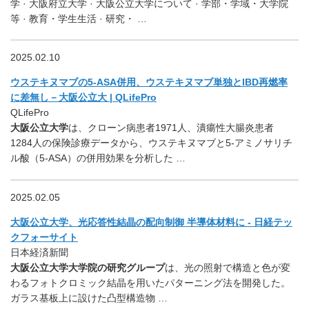
学 · 大阪府立大学 · 大阪公立大学について · 学部・学域・大学院
等 · 教育・学生生活 · 研究・ …
2025.02.10
ウステキヌマブの5-ASA併用、ウステキヌマブ単独とIBD再燃率
に差無し－大阪公立大 | QLifePro
QLifePro
大阪公立大学
は、クローン病患者1971人、潰瘍性大腸炎患者
1284人の保険診療データから、ウステキヌマブと5-アミノサリチ
ル酸（5-ASA）の併用効果を分析した …
2025.02.05
大阪公立大学、光応答性結晶の配向制御 半導体材料に - 日経テッ
クフォーサイト
日本経済新聞
大阪公立大学大学院の研究グループ
は、光の照射で構造と色が変
わるフォトクロミック結晶を用いたパターニング法を開発した。
ガラス基板上に設けた凸型構造物 …