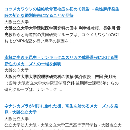
コツメカワウソの線維軟骨塞栓症を初めて報告 －急性麻痺発生
時の新たな鑑別疾患になることが期待
大阪公立大学
大阪公立大学大学院獣医学研究科
の
田中 利幸
准教授、
長谷川 貴
史
教授らと海遊館の共同研究グループは、コツメカワウソのCT
およびMRI検査を行い麻痺の原因を …
南極に生きる昆虫・ナンキョクユスリカの成長過程における季
節性のメカニズムの一端を解明
大阪公立大学
大阪公立大学大学院理学研究科
の
後藤 慎介
教授、
吉田 美月
氏
（当時 大阪市立大学大学院理学研究科 後期博士課程3年）らの
研究グループは、ナンキョク …
ネナシカズラが相手に触れた後、寄生を始めるメカニズムを発
見 - 大阪公立大学
大阪公立大学
公立大学法人大阪 · 大阪公立大学工業高等専門学校 · 大阪市立大