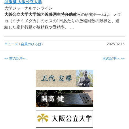
は激減 大阪公立大学
大学ジャーナルオンライン
大阪公立大学大学院
の
近藤湧生特任助教ら
の研究チームは、メダ
カ（ミナミメダカ）のオスの1日あたりの放精回数の限界と、連
続した産卵行動が放精数や受精率、 …
ニュース
/
会員のひろば
/
2025.02.15
<< 前の記事へ
次の記事へ >>