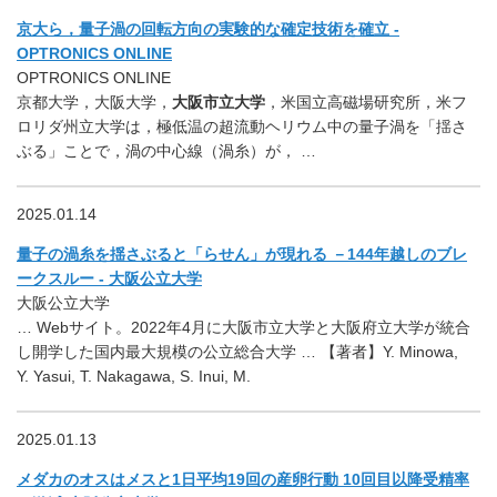
京大ら，量子渦の回転方向の実験的な確定技術を確立 -
OPTRONICS ONLINE
OPTRONICS ONLINE
京都大学，大阪大学，
大阪市立大学
，米国立高磁場研究所，米フ
ロリダ州立大学は，極低温の超流動ヘリウム中の量子渦を「揺さ
ぶる」ことで，渦の中心線（渦糸）が， …
2025.01.14
量子の渦糸を揺さぶると「らせん」が現れる －144年越しのブレ
ークスルー - 大阪公立大学
大阪公立大学
… Webサイト。2022年4月に大阪市立大学と大阪府立大学が統合
し開学した国内最大規模の公立総合大学 … 【著者】Y. Minowa,
Y. Yasui, T. Nakagawa, S. Inui, M.
2025.01.13
メダカのオスはメスと1日平均19回の産卵行動 10回目以降受精率