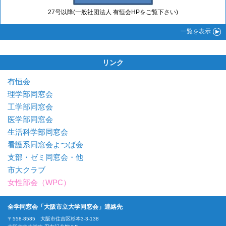
27号以降(一般社団法人 有恒会HPをご覧下さい)
一覧
を表示
リンク
有恒会
理学部同窓会
工学部同窓会
医学部同窓会
生活科学部同窓会
看護系同窓会よつば会
支部・ゼミ同窓会・他
市大クラブ
女性部会（WPC）
全学同窓会「大阪市立大学同窓会」連絡先
〒558-8585 大阪市住吉区杉本3-3-138