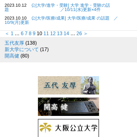
2023.10.12
公[大学/進学・受験] 大学 進学・受験の話
題 ／10/11(水)更新×4件
2023.10.10
公[大学/医療/成果] 大学/医療/成果 の話題 ／
10/9(月)更新
＜
1
…
6
7
8
9
10
11
12
13
14
…
26
＞
五代友厚
(138)
新大学について
(17)
開高健
(80)