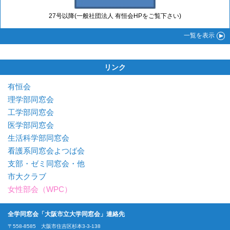
27号以降(一般社団法人 有恒会HPをご覧下さい)
一覧
を表示
リンク
有恒会
理学部同窓会
工学部同窓会
医学部同窓会
生活科学部同窓会
看護系同窓会よつば会
支部・ゼミ同窓会・他
市大クラブ
女性部会（WPC）
全学同窓会「大阪市立大学同窓会」連絡先
〒558-8585 大阪市住吉区杉本3-3-138