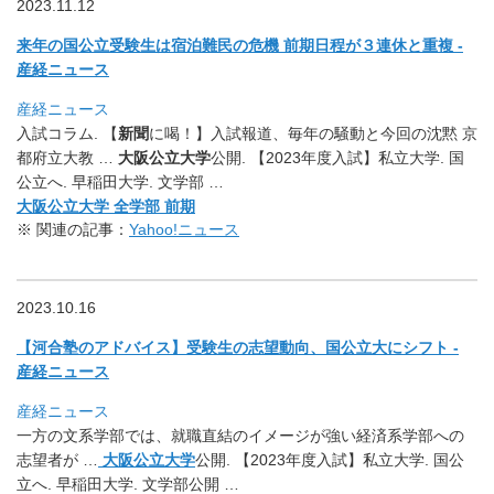
2023.11.12
来年の国公立受験生は宿泊難民の危機 前期日程が３連休と重複 -
産経ニュース
産経ニュース
入試コラム. 【
新聞
に喝！】入試報道、毎年の騒動と今回の沈黙 京
都府立大教 …
大阪公立大学
公開. 【2023年度入試】私立大学. 国
公立へ. 早稲田大学. 文学部 …
大阪公立大学 全学部 前期
※ 関連の記事：
Yahoo!ニュース
2023.10.16
【河合塾のアドバイス】受験生の志望動向、国公立大にシフト -
産経ニュース
産経ニュース
一方の文系学部では、就職直結のイメージが強い経済系学部への
志
望者が …
大阪公立大学
公開. 【2023年度入試】私立大学. 国公
立へ. 早稲田大学. 文学部公開 …