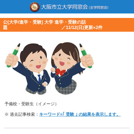
公[大学/進学・受験] 大学 進学・受験の話
題 ／11/12(日)更新×2件
予備校・受験生（イメージ）
※ 過去記事検索：
キーワード=｢ 受験 ｣ の結果を表示します。