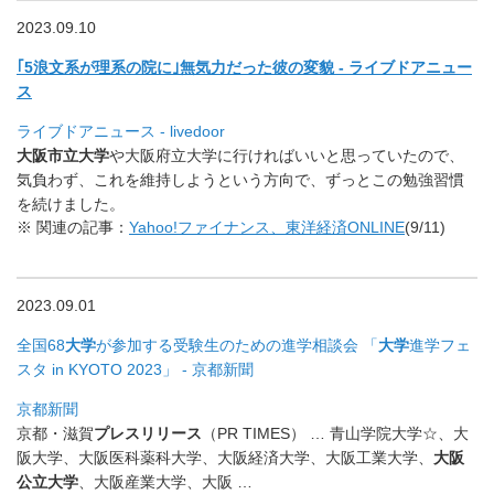
2023.09.10
｢5浪文系が理系の院に｣無気力だった彼の変貌 - ライブドアニュー
ス
ライブドアニュース - livedoor
大阪市立大学
や大阪府立大学に行ければいいと思っていたので、
気負わず、これを維持しようという方向で、
ずっとこの勉強習慣
を続けました。
※ 関連の記事：
Yahoo!ファイナンス、東洋経済ONLINE
(9/11)
2023.09.01
全国68
大学
が参加する受験生のための進学相談会 「
大学
進学フェ
スタ in KYOTO 2023」 - 京都新聞
京都新聞
京都・滋賀
プレスリリース
（PR TIMES） … 青山学院大学☆、大
阪大学、大阪医科薬科大学、大阪経済大学、
大阪工業大学、
大阪
公立大学
、大阪産業大学、大阪 …