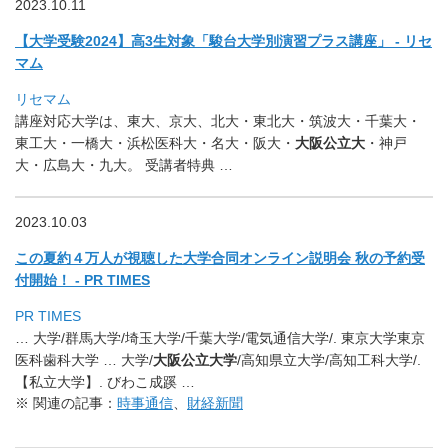
2023.10.11
【大学受験2024】高3生対象「駿台大学別演習プラス講座」 - リセ
マム
リセマム
講座対応大学は、東大、京大、北大・東北大・筑波大・千葉大・
東工大・一橋大・浜松医科大・名大・阪大・
大阪公立大
・神戸
大・
広島大・九大。 受講者特典 …
2023.10.03
この夏約４万人が視聴した大学合同オンライン説明会 秋の予約受
付開始！ - PR TIMES
PR TIMES
… 大学/群馬大学/埼玉大学/千葉大学/電気通信大学/. 東京大学東京
医科歯科大学 … 大学/
大阪公立大学
/高知県立大学/高知工科大学/.
【私立大学】. びわこ成蹊 …
※ 関連の記事：
時事通信
、
財経新聞