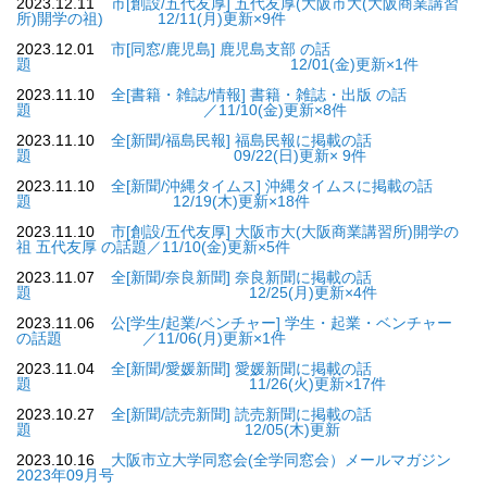
2023.12.11
市[創設/五代友厚] 五代友厚(大阪市大(大阪商業講習
所)開学の祖) 12/11(月)更新×9件
2023.12.01
市[同窓/鹿児島] 鹿児島支部 の話
題 12/01(金)更新×1件
2023.11.10
全[書籍・雑誌/情報] 書籍・雑誌・出版 の話
題 ／11/10(金)更新×8件
2023.11.10
全[新聞/福島民報] 福島民報に掲載の話
題 09/22(日)更新× 9件
2023.11.10
全[新聞/沖縄タイムス] 沖縄タイムスに掲載の話
題 12/19(木)更新×18件
2023.11.10
市[創設/五代友厚] 大阪市大(大阪商業講習所)開学の
祖 五代友厚 の話題／11/10(金)更新×5件
2023.11.07
全[新聞/奈良新聞] 奈良新聞に掲載の話
題 12/25(月)更新×4件
2023.11.06
公[学生/起業/ベンチャー] 学生・起業・ベンチャー
の話題 ／11/06(月)更新×1件
2023.11.04
全[新聞/愛媛新聞] 愛媛新聞に掲載の話
題 11/26(火)更新×17件
2023.10.27
全[新聞/読売新聞] 読売新聞に掲載の話
題 12/05(木)更新
2023.10.16
大阪市立大学同窓会(全学同窓会）メールマガジン
2023年09月号