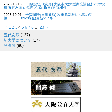
2023.10.15
市[創設/五代友厚] 大阪市大(大阪商業講習所)開学の
祖 五代友厚 の話題／10/15(日)更新×5件
2023.10.01
全[新聞/秋田魁新報] 秋田魁新報に掲載の話
題 09/20(金)更新×17件
＜
1
2
3
4
5
6
7
8
…
23
＞
五代友厚
(137)
新大学について
(17)
開高健
(80)