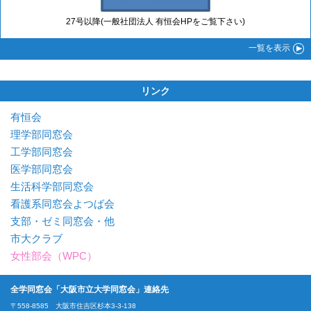
27号以降(一般社団法人 有恒会HPをご覧下さい)
一覧
を表示
リンク
有恒会
理学部同窓会
工学部同窓会
医学部同窓会
生活科学部同窓会
看護系同窓会よつば会
支部・ゼミ同窓会・他
市大クラブ
女性部会（WPC）
全学同窓会「大阪市立大学同窓会」連絡先
〒558-8585 大阪市住吉区杉本3-3-138