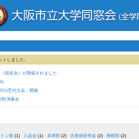
ットしました。
会（陸友会）が開催されました
4)
OCU芝刈大会」開催
交歓演奏会
ントン部
(1)
八起会
(1)
卓球部
(2)
古美術研究会
(2)
将棋部
(2)