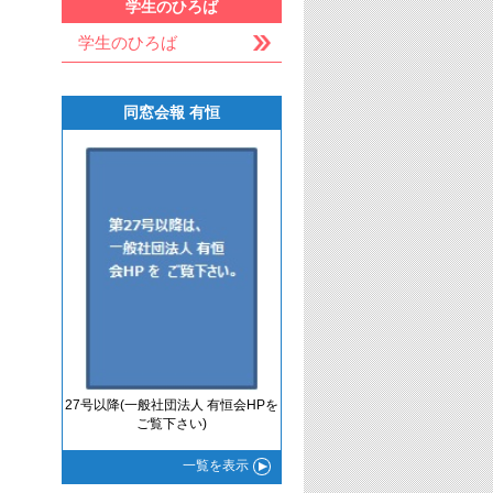
学生のひろば
学生のひろば
同窓会報 有恒
27号以降(一般社団法人 有恒会HPを
ご覧下さい)
一覧
を表示