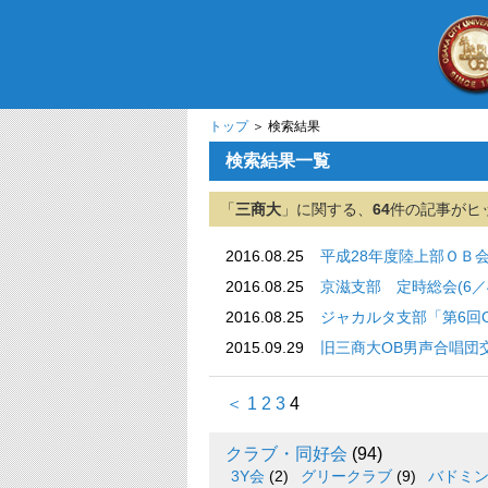
トップ
＞ 検索結果
検索結果一覧
「
三商大
」に関する、
64
件の記事がヒ
2016.08.25
平成28年度陸上部ＯＢ
2016.08.25
京滋支部 定時総会(6／
2016.08.25
ジャカルタ支部「第6回
2015.09.29
旧三商大OB男声合唱団
＜
1
2
3
4
クラブ・同好会
(94)
3Y会
(2)
グリークラブ
(9)
バドミ