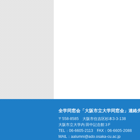
全学同窓会「大阪市立大学同窓会」連絡
〒558-8585 大阪市住吉区杉本3-3-138
大阪市立大学内 田中記念館３F
TEL：06-6605-2113 FAX：06-6605-2088
MAIL：
aalumni@ado.osaka-cu.ac.jp