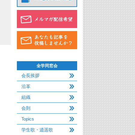
全学同窓会
会長挨拶
沿革
組織
会則
Topics
学生歌・逍遥歌