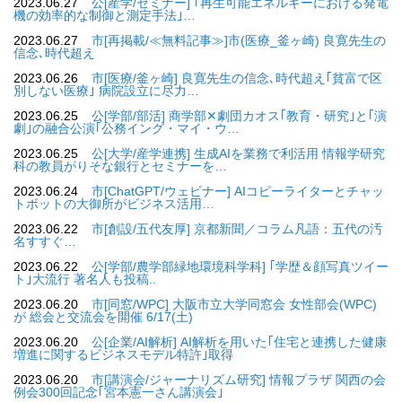
2023.06.27
公[産学/セミナー] ｢再生可能エネルギーにおける発電
機の効率的な制御と測定手法｣…
2023.06.27
市[再掲載/≪無料記事≫]市(医療_釜ヶ崎) 良寛先生の
信念､時代超え
2023.06.26
市[医療/釜ヶ崎] 良寛先生の信念､時代超え｢貧富で区
別しない医療｣ 病院設立に尽力…
2023.06.25
公[学部/部活] 商学部✕劇団カオス｢教育・研究｣と｢演
劇｣の融合公演｢公務イング・マイ・ウ…
2023.06.25
公[大学/産学連携] 生成AIを業務で利活用 情報学研究
科の教員がりそな銀行とセミナーを…
2023.06.24
市[ChatGPT/ウェビナー] AIコピーライターとチャッ
トボットの大御所がビジネス活用…
2023.06.22
市[創設/五代友厚] 京都新聞／コラム凡語：五代の汚
名すすぐ…
2023.06.22
公[学部/農学部緑地環境科学科] ｢学歴＆顔写真ツイー
ト｣大流行 著名人も投稿..
2023.06.20
市[同窓/WPC] 大阪市立大学同窓会 女性部会(WPC)
が 総会と交流会を開催 6/17(土)
2023.06.20
公[企業/AI解析] AI解析を用いた｢住宅と連携した健康
増進に関するビジネスモデル特許｣取得
2023.06.20
市[講演会/ジャーナリズム研究] 情報プラザ 関西の会
例会300回記念｢宮本憲一さん講演会｣