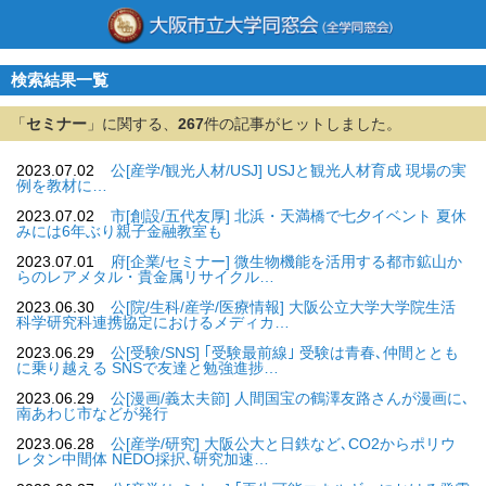
検索結果一覧
「
セミナー
」に関する、
267
件の記事がヒットしました。
2023.07.02
公[産学/観光人材/USJ] USJと観光人材育成 現場の実
例を教材に…
2023.07.02
市[創設/五代友厚] 北浜・天満橋で七夕イベント 夏休
みには6年ぶり親子金融教室も
2023.07.01
府[企業/セミナー] 微生物機能を活用する都市鉱山か
らのレアメタル・貴金属リサイクル…
2023.06.30
公[院/生科/産学/医療情報] 大阪公立大学大学院生活
科学研究科連携協定におけるメディカ…
2023.06.29
公[受験/SNS] ｢受験最前線｣ 受験は青春､仲間ととも
に乗り越える SNSで友達と勉強進捗…
2023.06.29
公[漫画/義太夫節] 人間国宝の鶴澤友路さんが漫画に､
南あわじ市などが発行
2023.06.28
公[産学/研究] 大阪公大と日鉄など､CO2からポリウ
レタン中間体 NEDO採択､研究加速…