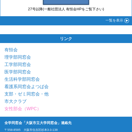
27号以降(一般社団法人 有恒会HPをご覧下さい)
一覧
を表示
リンク
有恒会
理学部同窓会
工学部同窓会
医学部同窓会
生活科学部同窓会
看護系同窓会よつば会
支部・ゼミ同窓会・他
市大クラブ
女性部会（WPC）
全学同窓会「大阪市立大学同窓会」連絡先
〒558-8585 大阪市住吉区杉本3-3-138