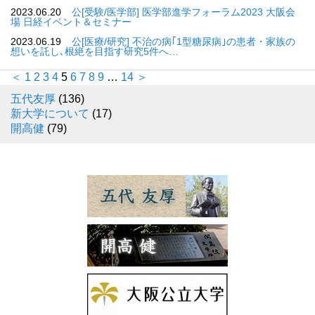
2023.06.20
公[受験/医学部] 医学部進学フォーラム2023 大阪会
場 日経イベント＆セミナー
2023.06.19
公[医療/研究] 不治の病｢1型糖尿病｣の患者・家族の
想いを託し､根絶を目指す研究5件へ…
＜
1
2
3
4
5
6
7
8
9
…
14
＞
五代友厚
(136)
新大学について
(17)
開高健
(79)