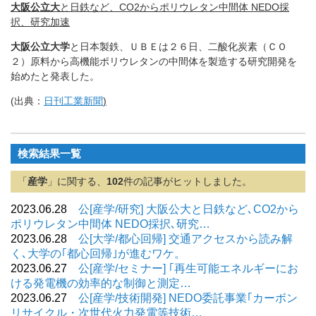
大阪公立大
と日鉄など、CO2からポリウレタン中間体 NEDO採
択、研究加速
大阪公立大学
と日本製鉄、ＵＢＥは２６日、二酸化炭素（ＣＯ
２）
原料から高機能ポリウレタンの中間体を製造する研究開発を
始めた
と発表した。
(出典：
日刊工業新聞
)
検索結果一覧
「
産学
」に関する、
102
件の記事がヒットしました。
2023.06.28
公[産学/研究] 大阪公大と日鉄など､CO2から
ポリウレタン中間体 NEDO採択､研究…
2023.06.28
公[大学/都心回帰] 交通アクセスから読み解
く､大学の｢都心回帰｣が進むワケ。
2023.06.27
公[産学/セミナー] ｢再生可能エネルギーにお
ける発電機の効率的な制御と測定…
2023.06.27
公[産学/技術開発] NEDO委託事業｢カーボン
リサイクル・次世代火力発電等技術…