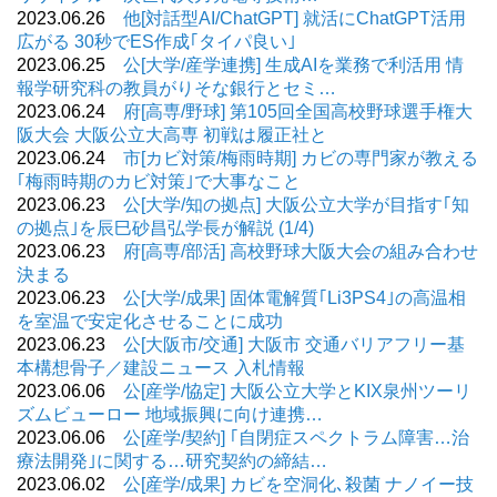
2023.06.26
他[対話型AI/ChatGPT] 就活にChatGPT活用
広がる 30秒でES作成｢タイパ良い｣
2023.06.25
公[大学/産学連携] 生成AIを業務で利活用 情
報学研究科の教員がりそな銀行とセミ…
2023.06.24
府[高専/野球] 第105回全国高校野球選手権大
阪大会 大阪公立大高専 初戦は履正社と
2023.06.24
市[カビ対策/梅雨時期] カビの専門家が教える
｢梅雨時期のカビ対策｣で大事なこと
2023.06.23
公[大学/知の拠点] 大阪公立大学が目指す｢知
の拠点｣を辰巳砂昌弘学長が解説 (1/4)
2023.06.23
府[高専/部活] 高校野球大阪大会の組み合わせ
決まる
2023.06.23
公[大学/成果] 固体電解質｢Li3PS4｣の高温相
を室温で安定化させることに成功
2023.06.23
公[大阪市/交通] 大阪市 交通バリアフリー基
本構想骨子／建設ニュース 入札情報
2023.06.06
公[産学/協定] 大阪公立大学とKIX泉州ツーリ
ズムビューロー 地域振興に向け連携…
2023.06.06
公[産学/契約] ｢自閉症スペクトラム障害…治
療法開発｣に関する…研究契約の締結…
2023.06.02
公[産学/成果] カビを空洞化､殺菌 ナノイー技