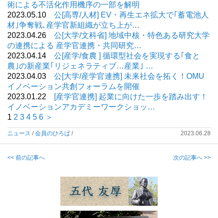
術による不活化作用機序の一部を解明
2023.05.10
公[高専/人材] EV・再生エネ拡大で｢蓄電池人
材｣争奪戦､産学官新組織が立ち上が…
2023.04.26
公[大学/文科省] 地域中核・特色ある研究大学
の連携による 産学官連携・共同研究…
2023.04.14
公[産学/食農 ] 循環型社会を実現する｢食と
農｣の新産業｢リジェネラティブ…産業｣ …
2023.04.03
公[大学/産学官連携] 未来社会を拓く！OMU
イノベーション共創フォーラムを開催
2023.01.22
[産学官連携] 起業に向けた一歩を踏み出す！
イノベーションアカデミーワークショッ…
1
2
3
4
5
6
＞
ニュース
/
会員のひろば
/
2023.06.28
<< 前の記事へ
次の記事へ >>