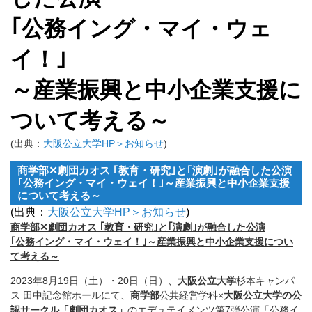
｢公務イング・マイ・ウェ
イ！｣
～産業振興と中小企業支援に
ついて考える～
(出典：
大阪公立大学HP＞お知らせ
)
商学部✕劇団カオス ｢教育・研究｣と｢演劇｣が融合した公演
｢公務イング・マイ・ウェイ！｣～産業振興と中小企業支援
について考える～
(出典：
大阪公立大学HP＞お知らせ
)
商学部✕劇団カオス ｢教育・研究｣と｢演劇｣が融合した公演
｢公務イング・マイ・ウェイ！｣～産業振興と中小企業支援につい
て考える～
2023年8月19日（土）・20日（日）、
大阪公立大学
杉本キャンパ
ス 田中記念館ホールにて、
商学部
公共経営学科×
大阪公立大学の公
認サークル「劇団カオス」
のエデュテイメンツ第7弾公演「公務イ