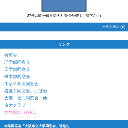
27号以降(一般社団法人 有恒会HPをご覧下さい)
一覧
を表示
リンク
有恒会
理学部同窓会
工学部同窓会
医学部同窓会
生活科学部同窓会
看護系同窓会よつば会
支部・ゼミ同窓会・他
市大クラブ
女性部会（WPC）
全学同窓会「大阪市立大学同窓会」連絡先