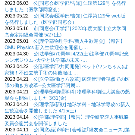
2023.06.03
公[同窓会/医学部/告知] 仁澪第129号 を発行
しました（医学部同窓会）
2023.05.22
公[同窓会/医学部/告知] 仁澪第129号 web版
を発行しました（医学部同窓会）
2023.05.16
市[同窓会/工学部] 2023年度大阪市立大学同
窓会定期総会開催 5/27(土)
2023.05.01
公[理学部物理学科/新入生歓迎会] 【報告】
OMU Physics 新入生歓迎会を開催し…
2023.04.30
公[法学部/70周年] 4/22(土)法学部70周年記念
シンポジウム~大学と法学部の未来~…
2023.04.22
公[獣医学部/共同開発] ペット(ワンちゃん)は
家族！不妊去勢手術の術後服は …
2023.04.21
公[医学部/働き方改革] 病院管理者視点での医
師の働き方改革─公大医学部附属…
2023.04.21
公[理学部/物理学科] 物理学科物性大講座の懇
親会を開催しました 3/31(金)
2023.04.21
公[理学部/新歓] 地球学科・地球学専攻の新入
生歓迎会を開催しました 4/15(土)
2023.04.14
公[学部/理学部]【報告】理学研究院人事戦略
委員会慰労会を開催しました
2023.04.11
公[同窓/経済学部] 会報誌｢経友会ニュース｣第