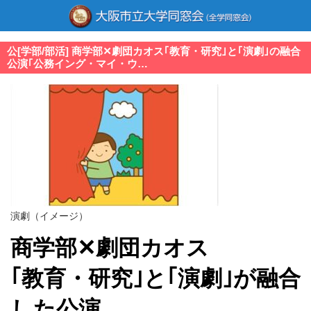
公[学部/部活] 商学部✕劇団カオス｢教育・研究｣と｢演劇｣の融合
公演｢公務イング・マイ・ウ…
演劇（イメージ）
商学部✕劇団カオス
｢教育・研究｣と｢演劇｣が融合
した公演