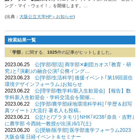
ング・マイ・ウェイ！」を開催します。…
(出典：
大阪公立大学HP＞お知らせ
)
検索結果一覧
「
学部
」に関する、
1025
件の記事がヒットしました。
2023.06.25
公[学部/部活] 商学部✕劇団カオス｢教育・研
究｣と｢演劇｣の融合公演｢公務イング…
2023.06.23
公[学部/生活科学] 後援イベント｢第19回居住
環境デザインフォーラム｣お知らせ
2023.06.22
公[理学部/数学科/新入生歓迎会] 【報告】数
学科新入生歓迎会・学科交流会を開催…
2023.06.22
公[学部/農学部緑地環境科学科] ｢学歴＆顔写
真ツイート｣大流行 著名人も投稿..
2023.06.21
公[ひと/ブラタモリ] NHK｢#238｢奈良・吉野｣
に農学部 今西純一教授が出演｣6/17(土)
2023.06.20
公[受験/医学部] 医学部進学フォーラム2023
大阪会場 日経イベント＆セミナー