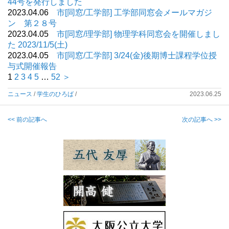
44号を発行しました
2023.04.06
市[同窓/工学部] 工学部同窓会メールマガジ
ン 第２８号
2023.04.05
市[同窓/理学部] 物理学科同窓会を開催しまし
た 2023/11/5(土)
2023.04.05
市[同窓/工学部] 3/24(金)後期博士課程学位授
与式開催報告
1
2
3
4
5
…
52
＞
ニュース
/
学生のひろば
/
2023.06.25
<< 前の記事へ
次の記事へ >>