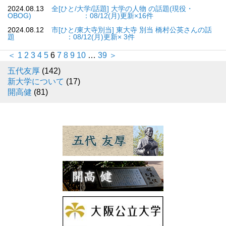
2024.08.13
全[ひと/大学/話題] 大学の人物 の話題(現役・
OBOG) ：08/12(月)更新×16件
2024.08.12
市[ひと/東大寺別当] 東大寺 別当 橋村公英さんの話
題 ：08/12(月)更新× 3件
＜
1
2
3
4
5
6
7
8
9
10
…
39
＞
五代友厚
(142)
新大学について
(17)
開高健
(81)