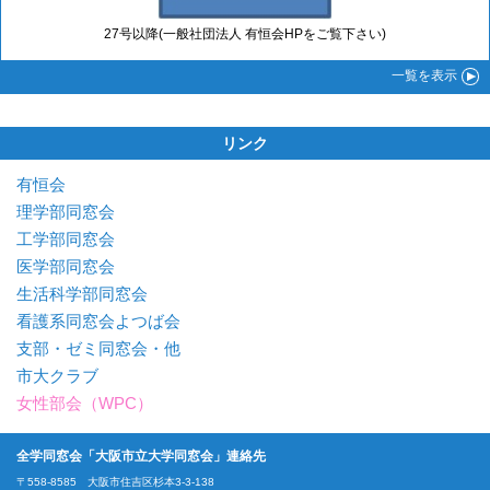
27号以降(一般社団法人 有恒会HPをご覧下さい)
一覧
を表示
リンク
有恒会
理学部同窓会
工学部同窓会
医学部同窓会
生活科学部同窓会
看護系同窓会よつば会
支部・ゼミ同窓会・他
市大クラブ
女性部会（WPC）
全学同窓会「大阪市立大学同窓会」連絡先
〒558-8585 大阪市住吉区杉本3-3-138