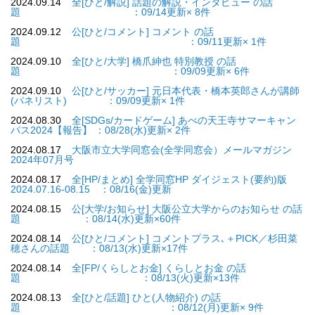
2024.09.14
全[ひと/解説] 話題の解説・インタビュー の話
題 ：09/14更新× 8件
2024.09.12
公[ひと/コメント] コメント の話
題 ：09/11更新× 1件
2024.09.10
全[ひと/大学] 橋爪紳也 特別教授 の話
題 ：09/09更新× 6件
2024.09.10
公[ひと/サッカー] 元日本代表・橋本英郎さんが講師
(パネリスト) ：09/09更新× 1件
2024.08.30
全[SDGs/カードゲーム] あべの天王寺サマーキャン
パス2024【報告】 ：08/28(水)更新× 2件
2024.08.17
大阪市立大学同窓会(全学同窓会）メールマガジン
2024年07月号
2024.08.17
全[HP/まとめ] 全学同窓HP ダイジェスト(要約)版
2024.07.16-08.15 ：08/16(金)更新
2024.08.15
公[大学/お知らせ] 大阪公立大学からのお知らせ の話
題 ：08/14(水)更新×60件
2024.08.14
公[ひと/コメント] コメントプラス､＋PICK／杉田菜
穂さんの話題 ：08/13(水)更新×17件
2024.08.14
全[FP/くらしとお金] くらしとお金 の話
題 ：08/13(火)更新×13件
2024.08.13
全[ひと/話題] ひと(人物紹介) の話
題 ：08/12(月)更新× 9件