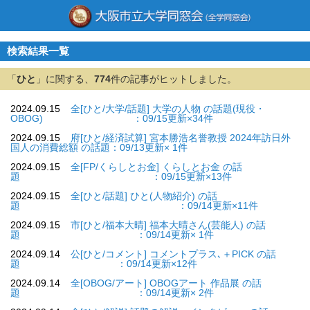
検索結果一覧
「
ひと
」に関する、
774
件の記事がヒットしました。
2024.09.15
全[ひと/大学/話題] 大学の人物 の話題(現役・
OBOG) ：09/15更新×34件
2024.09.15
府[ひと/経済試算] 宮本勝浩名誉教授 2024年訪日外
国人の消費総額 の話題：09/13更新× 1件
2024.09.15
全[FP/くらしとお金] くらしとお金 の話
題 ：09/15更新×13件
2024.09.15
全[ひと/話題] ひと(人物紹介) の話
題 ：09/14更新×11件
2024.09.15
市[ひと/福本大晴] 福本大晴さん(芸能人) の話
題 ：09/14更新× 1件
2024.09.14
公[ひと/コメント] コメントプラス､＋PICK の話
題 ：09/14更新×12件
2024.09.14
全[OBOG/アート] OBOGアート 作品展 の話
題 ：09/14更新× 2件