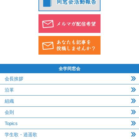
全学同窓会
会長挨拶
沿革
組織
会則
Topics
学生歌・逍遥歌