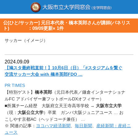
公[ひと/サッカー] 元日本代表・橋本英郎さんが講師(パネリス
ト) ：09/09更新× 1件
サッカー（イメージ）
2024.09.09
【鳩スタ最終戦直前！】10月6日（日）「#スタジアムを繋ぐ
交流サッカー大会 with 橋本英郎FDO …
PR TIMES
【特別ゲスト】
橋本英郎
（元日本代表／鎌倉インターナショナ
ルFC アドバイザー兼フットボールDXオフィサー）
■所属チーム経歴
大阪府立天王寺高等学校 →
大阪市立大学
（現：
大阪公立大学
）卒業
ガンバ大阪ジュニアユース … お
こしやす京都AC（ヘッドコーチ兼任）
…
※ 関連の記事：
ヨコハマ経済新聞
、
毎日新聞
、
産経新聞：産経ニ
ュース