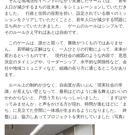
そんな地域活性イベントのなかで実施したゲームでは、「若年
人口が減少するまちの近未来」をシミュレーションしていただき
ました。 行政と住民の役割を担い、設定されている個々のミッ
ションをクリアしていただくことと、若年人口が減少する問題に
立ち向かっていただきました。 ゲームのルールはシンプルで、
そのルールさえ守ればあとは自由です。
このゲームは、誰かと競って、勝敗がつくものではありませ
ん。 若明確な正解はなく、一人ひとりの行動によって、未来が
変わるというものです。 現代社会の縮図のような内容で、意思
決定のタイミングや、リーダーシップ、水平的な関係性など、会
社や地域コミュニティなど、組織の在り方に通じるところがあり
ます。
ルール上の制約が少なく、自由度が高いぶん「現実社会の常
識」が見えない壁となって、最初はどのように振る舞えばいいの
かわからないと、戸惑う方もいらっしゃいました。 「まずはや
ってみませんか」と声をかける方が現れ、時間が進むほどに「ま
ち」に見立てた空間に一体感が生まれるようになりました。 終
盤には、協力しあってプロジェクトを実行していました（写真）