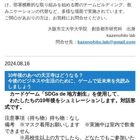
け、部署横断的な取り組みを始める際のチームビルディング、飲
みニケーションの代替など、多様な場面で実施されています。
ご関心があおりの方は、お気軽にお問合せください。
大阪市立大学大学院 創造都市研究科 出身
kazenohito lab
問合せ先：
kazenohito.lab@gmail.com
2024.08.16
10年後のあべの天王寺はどうなる？
今後のビジネスや生活のために、ゲームで近未来を先読み
しましょう
カードゲーム「SDGs de 地方創生」を使用して、
わたしたちの10年後をシュミレーションします。対話形
式です。
注意事項（持ち物）持ち物：なし
備考 ※マスク着用お願いします ※実施中は室内で飲食
できません
※高校生以上の方でしたら、どなたでもご参加いた