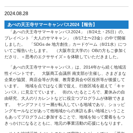
2024.08.28
あべの天王寺サマーキャンパス2024【報告】
「あべの天王寺サマーキャンパス2024」（8/24土・25日）の、
プレイベント「大人のサマキャン」（8/17土〜23金）の中で開催
しました。 「SDGs de 地方創生」カードゲーム（8/21水）につ
いてご報告いたします。 （大阪市立大学の）OBの方もご参加く
ださり、＜思考のエクササイズ＞を体験していただきました。
「あべの天王寺サマーキャンパス」は、2014年から続く地域活
性イベントです。 大阪商工会議所 南支部が主催し、さまざまな
企業が協賛、商店会等が共催、教育委員会や区役所等が後援して
います。 地域を点ではなく面で捉え、行政区域を超えて「キャ
ンパス」に見立てています。 街のいたるところで、夏休みの自
由研究、大人のリカレントなどに役立つプログラムが体験できま
す。 ヤングファミリー層が転入している地域であり、ショッピ
ングモールなどがあって他地域からの来訪も多い地域ということ
もあってプログラムに参加することで、地域を知って愛着をもつ
きっかけになるとともに、地元の事業活動の応援にもなります。