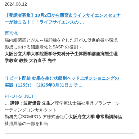
2024.08.12
【受講者募集】
10月2日から西宮市ライフサイエンスセミナ
ーが始まる！！「
ライフサイエンスの …
西宮流
腸内細菌叢とがん～
腸肝軸を介した肝がん促進的微小環境
形成における細胞老化とSA
SP の役割～,
大阪公立大学大学院医学研究科分子生体医学講座病態生理
学教室
教授 大谷直子 先生
…
リピート配信 効果を生む状態別ベッド上ポジショニングの
実践（125分）（
2025年3月31日まで …
PT-OT-ST.NET
…
講師：波野優貴 先生／
理学療法士福祉用具プランナーシ
ーティングコン
サルタント
勤務先◯SOMPOケア株式会社◯
大阪府立大学 非常勤講師
福
祉用具論の一部を担当.