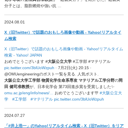
分子とは、脂肪燃焼や強い抗 …
2024.08.01
X（旧Twitter）で話題のおもしろ画像や動画 - Yahoo!リアルタイ
ム検索
X（旧Twitter）で話題のおもしろ画像や動画 - Yahoo!リアルタイム
検索 - Yahoo! JAPAN
おめでとうございます #
大阪公立大学
#工学部 #マテリアル
pic.twitter.com/3blUoWzpuh
· 7月2日(火) 20:15 ·
@OMUengineeringのポスト一覧を見る. 人気ポスト.
大阪公立大学工学部 物質化学生命系専攻 マテリアル工学分野
の
岡
田 健司准教授
が、日本化学会 第73回進歩賞を受賞しました
✨
omu.ac.jp/eng/info/news/…
おめでとうございます
🎊
#大阪公立大
学
#工学部
#マテリアル
pic.twitter.com/3blUoWzpuh
2024.07.27
「#井上浩一」のYahoo!リアルタイム検索 - X（旧Twitter）をリア