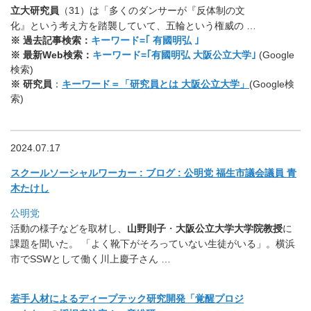
立大研究員
（31）は「多くのダンサーが『反体制の文
化』
という考え方を踏襲していて、五輪という権威の …
※ 過去記事検索：
キーワード=｢ 有國明弘 ｣
※ 最新Web検索：
キーワード=｢有國明弘 大阪公立大学｣
(Google
検索)
※ 研究員
：
キーワード＝「研究員とは 大阪公立大学」
(Google検
索)
2024.07.17
スクールソーシャルワーカー : ブログ : 公明党 福生市議会議員 青
木たけし
公明党
活動の様子などを取材し、
山野則子
・
大阪公立大学大学院教授
に
課
題を聞いた。 「よく靴下がそろっていない生徒がいる」。
横浜
市でSSWとして働く川上慶子さん …
若手人材によるディープテック研究開発「覚醒プロジ