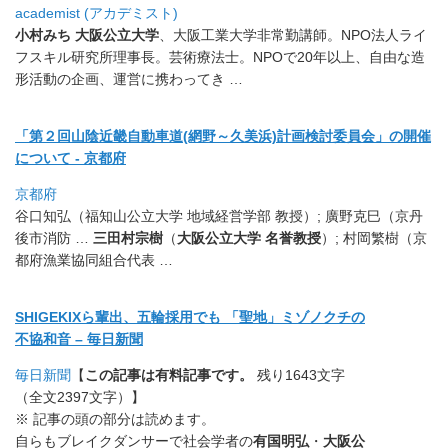
academist (アカデミスト)
小村みち
大阪公立大学
、大阪工業大学非常勤講師。
NPO法人ライ
フスキル研究所理事長。芸術療法士。
NPOで20年以上、自由な造
形活動の企画、運営に携わってき
…
「第２回山陰近畿自動車道(網野～久美浜)計画検討委員会」
の開催
について - 京都府
京都府
谷口知弘（福知山公立大学 地域経営学部 教授）; 廣野克巳（京丹
後市消防 …
三田村宗樹
（
大阪公立大学 名誉教授
）; 村岡繁樹（京
都府漁業協同組合代表 …
SHIGEKIXら輩出、五輪採用でも 「聖地」ミゾノクチの
不協和音 – 毎日新聞
毎日新聞
【
この記事は有料記事です。
残り1643文字
（全文2397文字）】
※ 記事の頭の部分は読めます。
自らもブレイクダンサーで社会学者の
有国明弘
・
大阪公