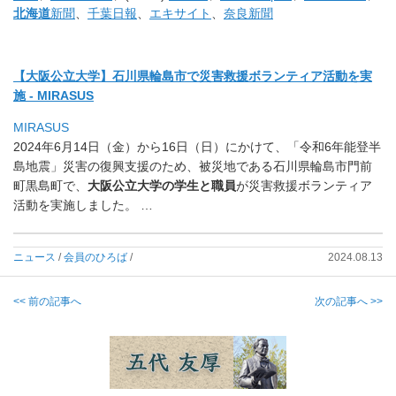
北海道
新聞
、
千葉日報
、
エキサイト
、
奈良新聞
【大阪公立大学】石川県輪島市で災害救援ボランティア活動を実
施 - MIRASUS
MIRASUS
2024年6月14日（金）から16日（日）にかけて、「
令和6年能登半
島地震」災害の復興支援のため、
被災地である石川県輪島市門前
町黒島町で、
大阪公立大学の学生と職員
が災害救援ボランティア
活動を実施しました。
…
ニュース
/
会員のひろば
/
2024.08.13
<< 前の記事へ
次の記事へ >>