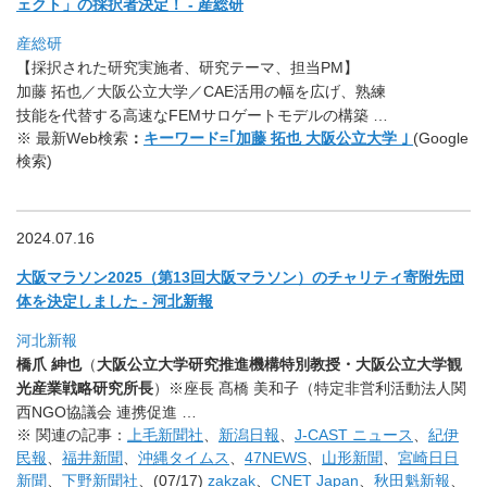
ェクト」
の採択者決定！ - 産総研
産総研
【採択された研究実施者、研究テーマ、担当PM】
加藤 拓也／大阪公立大学／CAE活用の幅を広げ、熟練
技能を代替する高速なFEMサロゲートモデルの構築 …
※ 最新Web検索
：
キーワード=｢加藤 拓也 大阪公立大学 ｣
(Google
検索)
2024.07.16
大阪マラソン2025（第13回大阪マラソン）
のチャリティ寄附先団
体を決定しました - 河北新報
河北新報
橋爪 紳也
（
大阪公立大学研究推進機構特別教授・大阪公立大学観
光産業
戦略研究所長
）※座長 髙橋 美和子（特定非営利活動法人関
西NGO協議会 連携促進 …
※ 関連の記事：
上毛新聞社
、
新潟日報
、
J-CAST ニュース
、
紀伊
民報
、
福井新聞
、
沖縄タイムス
、
47NEWS
、
山形新聞
、
宮崎日日
新聞
、
下野新聞社
、(07/17)
zakzak
、
CNET Japan
、
秋田魁新報
、