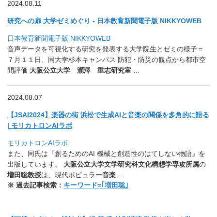
2024.08.11
研究への扉 大学ゼミめぐり - 日本教育新聞電子版 NIKKYOWEB
日本教育新聞電子版 NIKKYOWEB
音声データを可視化する研究を発表する大学院生とゼミの様子＝
７月１１日、同大学杉本キャンパス 防犯・防災の観点から都市空
間評価
大阪公立大学 瀧澤 重志研究室
…
2024.08.07
【JSAI2024】楽器の街 浜松で生成AIと音楽の関係を多角的に語る
| モリカトロンAIラボ
モリカトロンAIラボ
また、同氏は『創るためのAI 機械と創造性のはてしない物語』を
出版しています。
大阪公立大学文学研究科文化構想学専攻所属
の
増田聡教授
は、
現代ポピュラー
音楽
…
※ 過去記事検索：
キーワード=｢増田聡｣