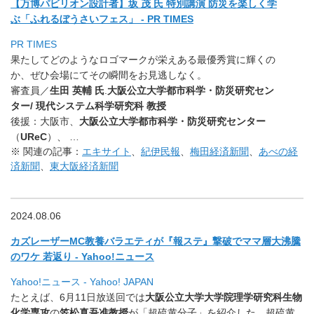
【万博パビリオン設計者】坂 茂 氏 特別講演 防災を楽しく学
ぶ「ふれるぼうさいフェス」 - PR TIMES
PR TIMES
果たしてどのようなロゴマークが栄えある最優秀賞に輝くの
か、
ぜひ会場にてその瞬間をお見逃しなく。
審査員／
生田 英輔 氏
.
大阪公立大学都市科学・防災研究セン
ター/ 現代システム科学研究科 教授
後援：
大阪市、
大阪公立大学都市科学・防災研究センター
（
UReC
）、
…
※ 関連の記事：
エキサイト
、
紀伊民報
、
梅田経済新聞
、
あべの経
済新聞
、
東大阪経済新聞
2024.08.06
カズレーザーMC教養バラエティが『報ステ』
撃破でママ層大沸騰
のワケ 若返り - Yahoo!ニュース
Yahoo!ニュース - Yahoo! JAPAN
たとえば、6月11日放送回では
大阪公立大学
大学院理学研究科生
物
化学専攻
の
笠松真吾准教授
が「超硫黄分子」を紹介した。
超硫黄