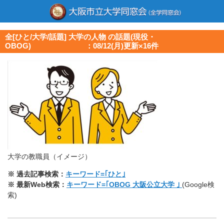
全[ひと/大学/話題] 大学の人物 の話題(現役・
OBOG) ：08/12(月)更新×16件
大学の教職員（イメージ）
※ 過去記事検索：
キーワード=｢ひと｣
※ 最新Web検索：
キーワード=｢OBOG 大阪公立大学 ｣
(Google検
索)