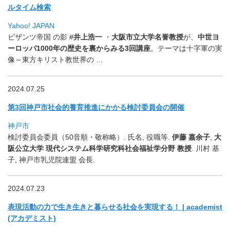
ルタイム検索
Yahoo! JAPAN
ビザンツ帝国 の影 #
井上浩一
・
大阪市立大学名誉教授
が、
中世ヨ
ーロッパ1000年の歴史を裏からみる3回講座
。
テーマは十字軍の実
像～東方キリスト教世界の …
2024.07.25
第3回神戸市社会的養育推進にかかる検討委員会の開催
神戸市
検討委員会委員（50音順・敬称略）. 氏名, 役職等.
伊藤 嘉余子
,
大
阪公立大学 現代システム科学研究科社会福祉学分野 教授
. 川村 基
子, 神戸市乳児院連盟 会長.
2024.07.23
表現活動の力で生き生きと暮らせる社会を実現する！ | academist
(アカデミスト)