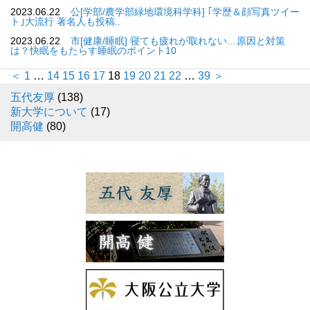
2023.06.22
公[学部/農学部緑地環境科学科] ｢学歴＆顔写真ツイー
ト｣大流行 著名人も投稿..
2023.06.22
市[健康/睡眠] 寝ても疲れが取れない…原因と対策
は？快眠をもたらす睡眠のポイント10
＜
1
…
14
15
16
17
18
19
20
21
22
…
39
＞
五代友厚
(138)
新大学について
(17)
開高健
(80)