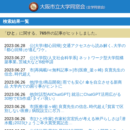
検索結果一覧
「
ひと
」に関する、
765
件の記事がヒットしました。
2023.06.28
公[大学/都心回帰] 交通アクセスから読み解く､大学の
｢都心回帰｣が進むワケ。
2023.06.27
公[大学院/人文社会科学系] ネットワーク型大学院構
築事業､茨城大など8校申請
2023.06.27
市[再掲載/≪無料記事≫]市(医療_釜ヶ崎) 良寛先生の
信念､時代超え
2023.06.26
他[学生/商品開発] 雨でも安心! 傘を自立させる新商
品 大学内での困り事がヒントに
2023.06.26
他[対話型AI/ChatGPT] 就活にChatGPT活用広がる
30秒でES作成｢タイパ良い｣
2023.06.26
市[医療/釜ヶ崎] 良寛先生の信念､時代超え｢貧富で区
別しない医療｣ 病院設立に尽力…
2023.06.26
市[ひと/作家] 作家松宮宏氏が考える神戸らしさは｢潜
水艦｣2023ひょうご本大賞受賞記念…