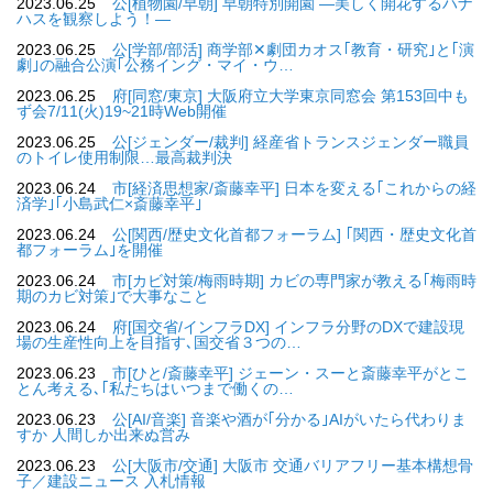
2023.06.25
公[植物園/早朝] 早朝特別開園 ―美しく開花するハナ
ハスを観察しよう！―
2023.06.25
公[学部/部活] 商学部✕劇団カオス｢教育・研究｣と｢演
劇｣の融合公演｢公務イング・マイ・ウ…
2023.06.25
府[同窓/東京] 大阪府立大学東京同窓会 第153回中も
ず会7/11(火)19~21時Web開催
2023.06.25
公[ジェンダー/裁判] 経産省トランスジェンダー職員
のトイレ使用制限…最高裁判決
2023.06.24
市[経済思想家/斎藤幸平] 日本を変える｢これからの経
済学｣｢小島武仁×斎藤幸平｣
2023.06.24
公[関西/歴史文化首都フォーラム] ｢関西・歴史文化首
都フォーラム｣を開催
2023.06.24
市[カビ対策/梅雨時期] カビの専門家が教える｢梅雨時
期のカビ対策｣で大事なこと
2023.06.24
府[国交省/インフラDX] インフラ分野のDXで建設現
場の生産性向上を目指す､国交省３つの…
2023.06.23
市[ひと/斎藤幸平] ジェーン・スーと斎藤幸平がとこ
とん考える､｢私たちはいつまで働くの…
2023.06.23
公[AI/音楽] 音楽や酒が｢分かる｣AIがいたら代わりま
すか 人間しか出来ぬ営み
2023.06.23
公[大阪市/交通] 大阪市 交通バリアフリー基本構想骨
子／建設ニュース 入札情報