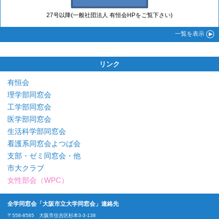
27号以降(一般社団法人 有恒会HPをご覧下さい)
一覧
を表示
リンク
有恒会
理学部同窓会
工学部同窓会
医学部同窓会
生活科学部同窓会
看護系同窓会よつば会
支部・ゼミ同窓会・他
市大クラブ
女性部会（WPC）
全学同窓会「大阪市立大学同窓会」連絡先
〒558-8585 大阪市住吉区杉本3-3-138