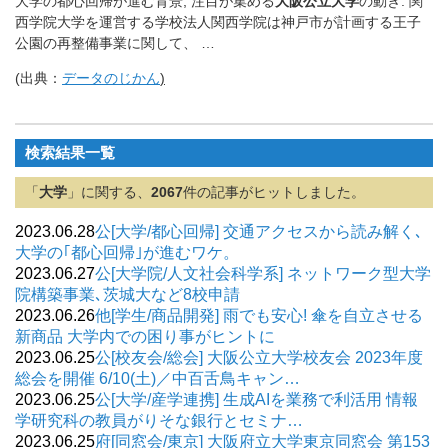
大学の都心回帰が進む背景; 注目が集める
大阪公立大学
の動き. 関
西学院大学を運営する学校法人関西学院は神戸市が計画する王子
公園の再整備事業に関して、 …
(出典：
データのじかん
)
検索結果一覧
「
大学
」に関する、
2067
件の記事がヒットしました。
2023.06.28
公[大学/都心回帰] 交通アクセスから読み解く､
大学の｢都心回帰｣が進むワケ。
2023.06.27
公[大学院/人文社会科学系] ネットワーク型大学
院構築事業､茨城大など8校申請
2023.06.26
他[学生/商品開発] 雨でも安心! 傘を自立させる
新商品 大学内での困り事がヒントに
2023.06.25
公[校友会/総会] 大阪公立大学校友会 2023年度
総会を開催 6/10(土)／中百舌鳥キャン…
2023.06.25
公[大学/産学連携] 生成AIを業務で利活用 情報
学研究科の教員がりそな銀行とセミナ…
2023.06.25
府[同窓会/東京] 大阪府立大学東京同窓会 第153