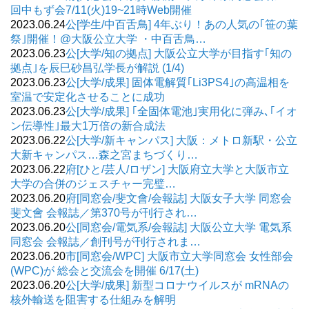
回中もず会7/11(火)19~21時Web開催
2023.06.24
公[学生/中百舌鳥] 4年ぶり！あの人気の｢笹の葉
祭｣開催！@大阪公立大学 ・中百舌鳥…
2023.06.23
公[大学/知の拠点] 大阪公立大学が目指す｢知の
拠点｣を辰巳砂昌弘学長が解説 (1/4)
2023.06.23
公[大学/成果] 固体電解質｢Li3PS4｣の高温相を
室温で安定化させることに成功
2023.06.23
公[大学/成果] ｢全固体電池｣実用化に弾み､｢イオ
ン伝導性｣最大1万倍の新合成法
2023.06.22
公[大学/新キャンパス] 大阪：メトロ新駅・公立
大新キャンパス…森之宮まちづくり…
2023.06.22
府[ひと/芸人/ロザン] 大阪府立大学と大阪市立
大学の合併のジェスチャー完璧…
2023.06.20
府[同窓会/斐文會/会報誌] 大阪女子大学 同窓会
斐文會 会報誌／第370号が刊行され…
2023.06.20
公[同窓会/電気系/会報誌] 大阪公立大学 電気系
同窓会 会報誌／創刊号が刊行されま…
2023.06.20
市[同窓会/WPC] 大阪市立大学同窓会 女性部会
(WPC)が 総会と交流会を開催 6/17(土)
2023.06.20
公[大学/成果] 新型コロナウイルスが mRNAの
核外輸送を阻害する仕組みを解明