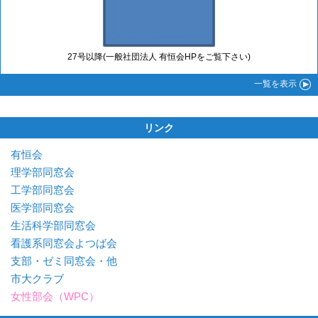
27号以降(一般社団法人 有恒会HPをご覧下さい)
一覧
を表示
リンク
有恒会
理学部同窓会
工学部同窓会
医学部同窓会
生活科学部同窓会
看護系同窓会よつば会
支部・ゼミ同窓会・他
市大クラブ
女性部会（WPC）