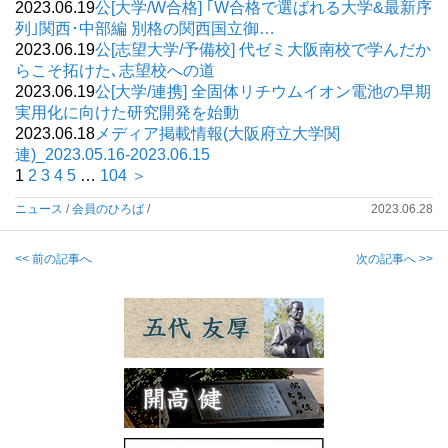
2023.06.19
公[大学/W合格] ｢W合格で選ばれる大学&最新序
列｣関西･中部編 別格の関西国立御…
2023.06.19
公[志望大学/予備校] 代ゼミ大阪南校で学んだか
らこそ拓けた､志望校への道
2023.06.19
公[大学/連携] 全固体リチウムイオン電池の早期
実用化に向けた研究開発を始動
2023.06.18
メディア掲載情報(大阪府立大学関
連)_2023.05.16-2023.06.15
1
2
3
4
5
…
104
＞
ニュース
/
会員のひろば
/
2023.06.28
<< 前の記事へ
次の記事へ >>