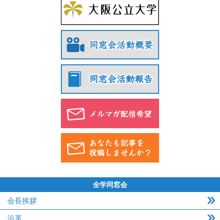
全学同窓会
会長挨拶
沿革