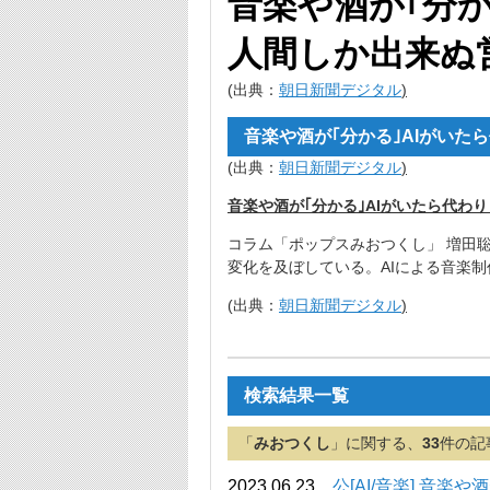
音楽や酒が｢分か
人間しか出来ぬ
(出典：
朝日新聞デジタル
)
音楽や酒が｢分かる｣AIがいた
(出典：
朝日新聞デジタル
)
音楽や酒が｢分かる｣AIがいたら代わ
コラム「ポップスみおつくし」 増田
変化を及ぼしている。AIによる音楽制
(出典：
朝日新聞デジタル
)
検索結果一覧
「
みおつくし
」に関する、
33
件の記
2023.06.23
公[AI/音楽] 音