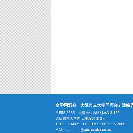
全学同窓会「大阪市立大学同窓会」連絡
〒558-8585 大阪市住吉区杉本3-3-138
大阪市立大学内 田中記念館３F
TEL：06-6605-2113 FAX：06-6605-2088
MAIL：
aalumni@ado.osaka-cu.ac.jp