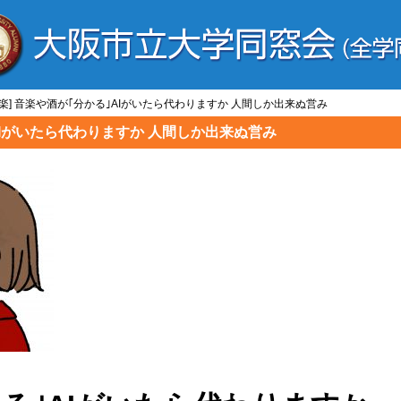
/音楽] 音楽や酒が｢分かる｣AIがいたら代わりますか 人間しか出来ぬ営み
る｣AIがいたら代わりますか 人間しか出来ぬ営み