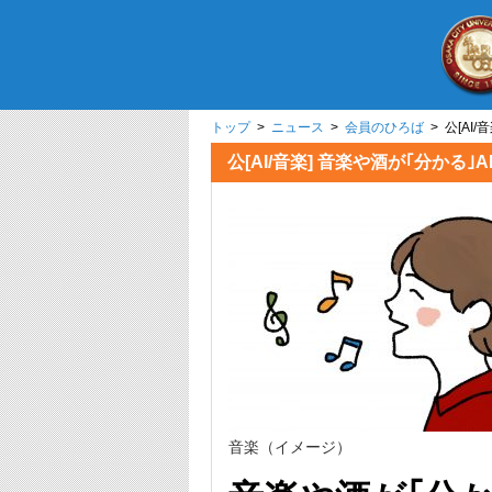
トップ
>
ニュース
>
会員のひろば
> 公[AI
公[AI/音楽] 音楽や酒が｢分か
音楽（イメージ）