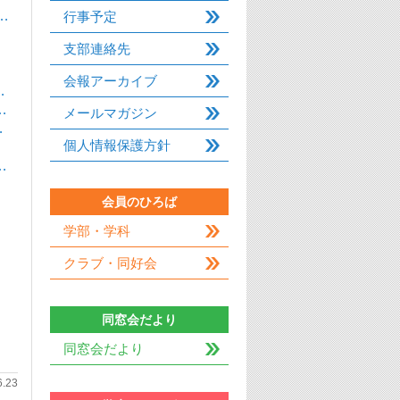
…
行事予定
支部連絡先
会報アーカイブ
…
…
メールマガジン
…
個人情報保護方針
…
会員のひろば
学部・学科
クラブ・同好会
同窓会だより
同窓会だより
6.23