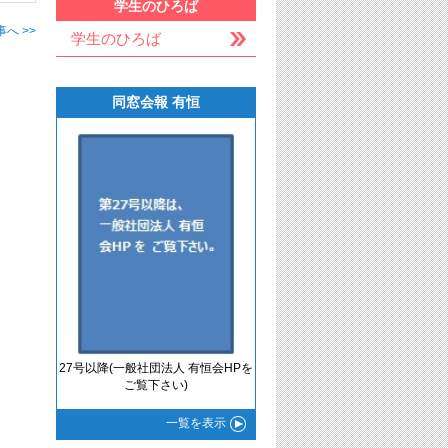
学生のひろば
へ >>
学生のひろば
同窓会報 有恒
27号以降(一般社団法人 有恒会HPを
ご覧下さい)
一覧
を表示