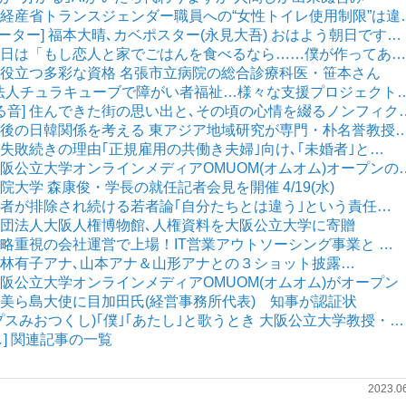
] 経産省トランスジェンダー職員への“女性トイレ使用制限”は違
テーター] 福本大晴､カベポスター(永見大吾) おはよう朝日です…
] 休日は「もし恋人と家でごはんを食べるなら……僕が作ってあ…
医療に役立つ多彩な資格 名張市立病院の総合診療科医・笹本さん
NPO法人チュラキューブで障がい者福祉…様々な支援プロジェクト
鳴る音] 住んできた街の思い出と､その頃の心情を綴るノンフィク
] 今後の日韓関係を考える 東アジア地域研究が専門・朴名誉教授
] 失敗続きの理由｢正規雇用の共働き夫婦｣向け､｢未婚者｣と…
 大阪公立大学オンラインメディアOMUOM(オムオム)オープンの
学院大学 森康俊・学長の就任記者会見を開催 4/19(水)
 若者が排除され続ける若者論｢自分たちとは違う｣という責任…
公益財団法人大阪人権博物館､人権資料を大阪公立大学に寄贈
営戦略重視の会社運営で上場！IT営業アウトソーシング事業と …
] 若林有子アナ､山本アナ＆山形アナとの３ショット披露…
 大阪公立大学オンラインメディアOMUOM(オムオム)がオープン
] 美ら島大使に目加田氏(経営事務所代表) 知事が認証状
ポップスみおつくし)｢僕｣｢あたし｣と歌うとき 大阪公立大学教授・…
] 関連記事の一覧
2023.0