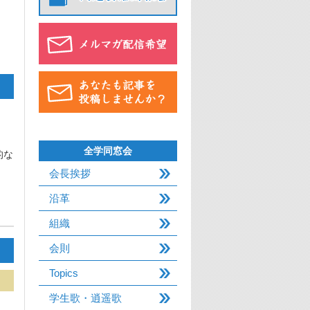
全学同窓会
的な
会長挨拶
沿革
組織
会則
Topics
学生歌・逍遥歌