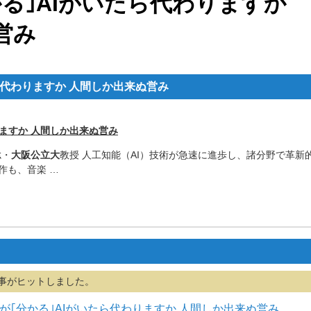
る｣AIがいたら代わりますか
営み
ら代わりますか 人間しか出来ぬ営み
りますか 人間しか出来ぬ営み
聡・
大阪公立大
教授 人工知能（AI）技術が急速に進歩し、諸分野で革新
作も、音楽 …
事がヒットしました。
楽や酒が｢分かる｣AIがいたら代わりますか 人間しか出来ぬ営み