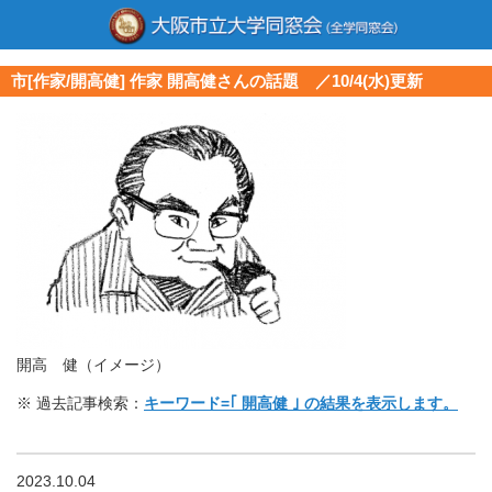
市[作家/開高健] 作家 開高健さんの話題 ／10/4(水)更新
開高 健（イメージ）
※ 過去記事検索：
キーワード=｢ 開高健 ｣ の結果を表示します。
2023.10.04