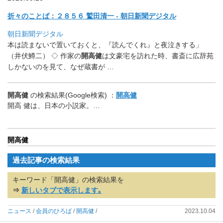
折々のことば：２８５６ 鷲田清一 - 朝日新聞デジタル
朝日新聞デジタル
本は読まないで置いておくと、『読んでくれ』と夜泣きする」
（井伏鱒二） ◇ 作家の
開高健
は文豪宅を訪れた時、
書斎に広辞苑
しかないのを見て、なぜ蔵書が …
開高健
の検索結果(Google検索) ：
開高健
開高 健は、日本の小説家。…
開高健
過去記事の検索結果
キーワード「開高健」の検索結果を
⇒
新しいタブで表示します｡
ニュース
/
会員のひろば
/
開高健
/
2023.10.04