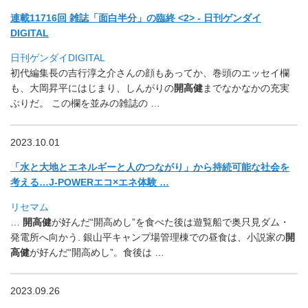
連載11716回 雑誌「面白半分」の臨終 <2> - 日刊ゲンダイ
DIGITAL
日刊ゲンダイDIGITAL
初代編集長の吉行淳之介さんの顔もあってか、
巻頭のエッセイ欄
も、大岡昇平にはじまり、しんがりの
開高健
まで
なかなかの充実
ぶりだ。 この欄を並みの雑誌の …
2023.10.01
「水と大地とエネルギーと人のつながり」
から持続可能な社会を
考える…J-POWERエコ×エネ体験 …
リセマム
…
開高健
が好んだ“開高めし”を食べた後は遊覧船で奥只見ダム・
発電所へ向かう. 銀山平キャンプ場管理棟での昼食は、小説家の
開
高健
が好んだ“
開高めし”。食後は …
2023.09.26