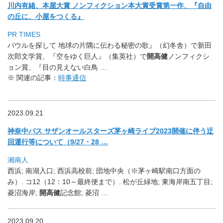
川内有緒、本屋大賞 ノンフィクション本大賞受賞第一作、『自由
の丘に、
小屋をつくる』
PR TIMES
バウルを探して 地球の片隅に伝わる秘密の歌』（幻冬舎）で新田
次郎文学賞、『
空をゆく巨人』（集英社）で
開高健
ノンフィクシ
ョン賞、『
目の見えない白鳥 …
※ 関連の記事：
時事通信
2023.09.21
神奈中バス サザンオールスターズ茅ヶ崎ライブ2023開催に伴う迂
回運行等
について（9/27・28 …
湘南人
西浜; 南湖入口; 西浜高校前; 団地中央（※茅ヶ崎駅南口方面の
み）. コ12（12：10～最終便まで）. 松が丘緑地; 東海岸南五丁目;
菱沼海岸;
開高健
記念館; 菱沼 …
2023.09.20