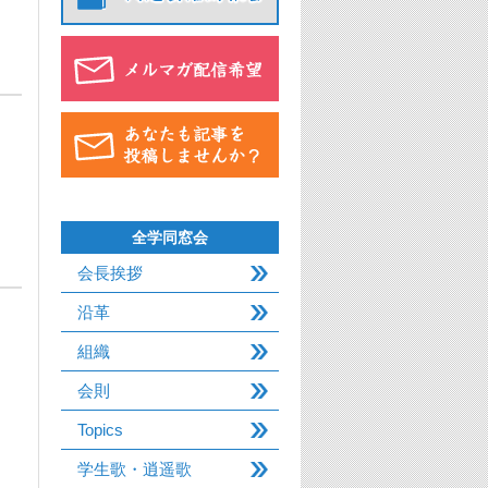
全学同窓会
会長挨拶
沿革
組織
会則
Topics
学生歌・逍遥歌