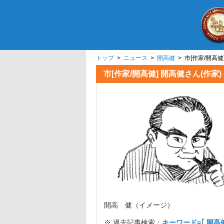
トップ
>
ニュース
>
開高健
> 市[作家/開
市[作家/開高健] 開高健さ
開高 健（イメージ）
※ 過去記事検索：
キーワード=｢ 開高健