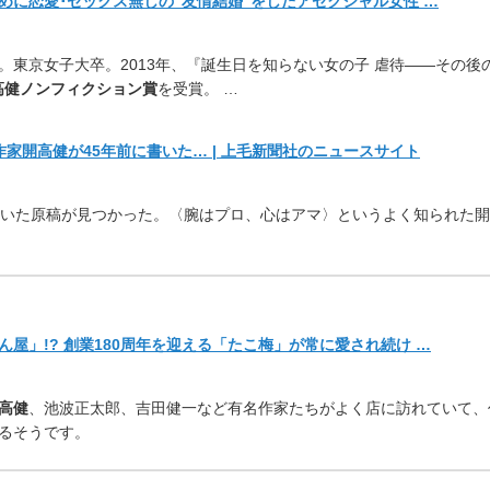
めに恋愛･
セックス無しの”友情結婚”をしたアセクシャル女性 …
。東京女子大卒。
2013年、『誕生日を知らない女の子 虐待――その後
高健ノンフィクション賞
を受賞。 …
た作家開高健が45年
前に書いた… | 上毛新聞社のニュースサイト
書いた原稿が見つかった。〈
腕はプロ、心はアマ〉というよく知られた開
屋」!? 創業180周年を迎える「たこ梅」が常に愛され続け …
高健
、池波正太郎、
吉田健一など有名作家たちがよく店に訪れていて、
るそうです。