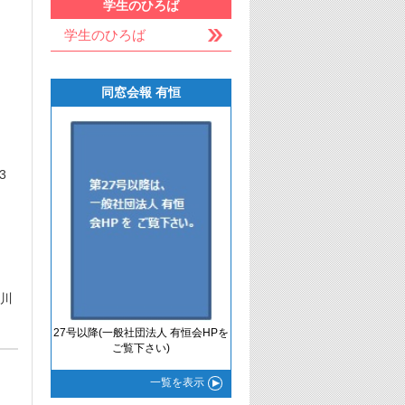
学生のひろば
学生のひろば
」
同窓会報 有恒
3
奈川
27号以降(一般社団法人 有恒会HPを
ご覧下さい)
一覧
を表示