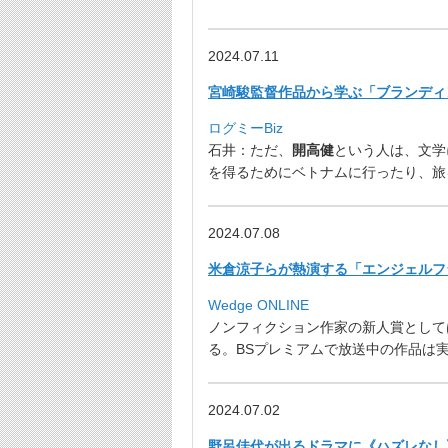
2024.07.11
宮崎駿監督作品から学ぶ「ブランディ
ログミーBiz
石井：ただ、
開高健
という人は、
文学
を得るためにベトナムに行ったり、
旅
2024.07.08
米倉涼子らが熱演する「エンジェルフ
Wedge ONLINE
ノンフィクション作家の新人賞として
る。
BSプレミアムで放送中の作品は実
2024.07.02
野呂佳代が出るドラマに《ハズレなし