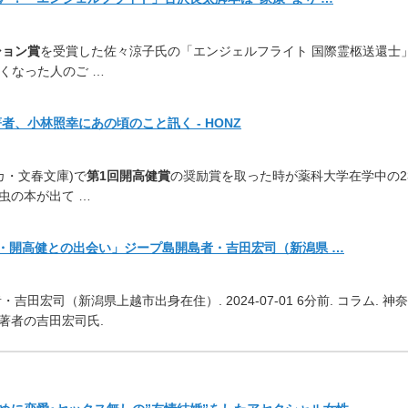
ション賞
を受賞した佐々涼
子氏の「エンジェルフライト 国際霊柩送還士
くなった人のご …
、小林照幸にあの頃のこと訊く - HONZ
カ・文春文庫)で
第1回開高
健賞
の奨励賞を取った時が薬科大学在学中の2
虫の本が出て …
家・開高健との出会い」ジープ島開島者・吉田宏司（
新潟県 …
者・吉田宏司（
新潟県上越市出身在住）. 2024-07-01 6分前. コラム. 神
著者の吉田宏司氏.