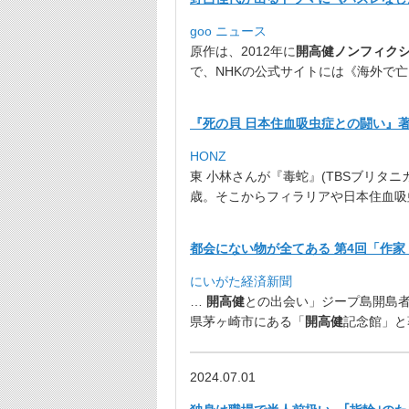
goo ニュース
原作は、2012年に
開高健ノンフィク
で、NHKの公式サイトには《
海外で亡
『死の貝 日本住血吸虫症との闘い』著者
HONZ
東 小林さんが『毒蛇』(TBSブリタニ
歳。
そこからフィラリアや日本住血吸
都会にない物が全てある 第4回「作
にいがた経済新聞
…
開高健
との出会い」ジープ島開島
県茅ヶ崎市にある「
開高健
記念館」と
2024.07.01