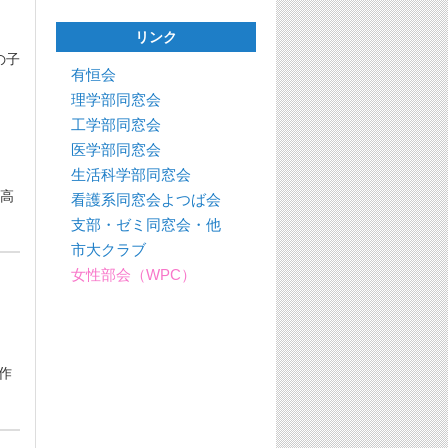
リンク
の子
有恒会
理学部同窓会
工学部同窓会
医学部同窓会
生活科学部同窓会
高
看護系同窓会よつば会
支部・ゼミ同窓会・他
市大クラブ
女性部会（WPC）
作