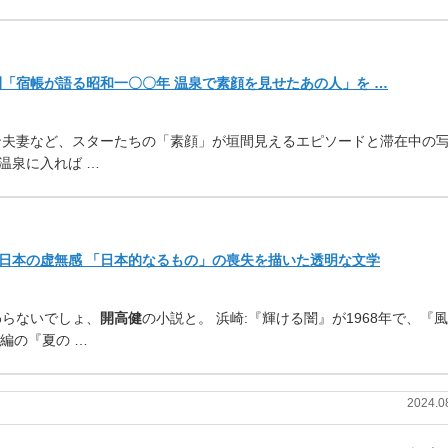
新刊「宿帳が語る昭和一〇〇年 温泉で素顔を見せたあの人」を …
ン夫妻など、スターたちの「
素顔」
が垣間見えるエピソードと滞在中の
温泉に入れば …
日本の虚無感 「日本的なるもの」の喪失を描いた透明な文学
わらないでしょ、
開高健
の小
説と。 浜崎:『輝ける闇』が1968年で、『
編の『夏の …
2024.0