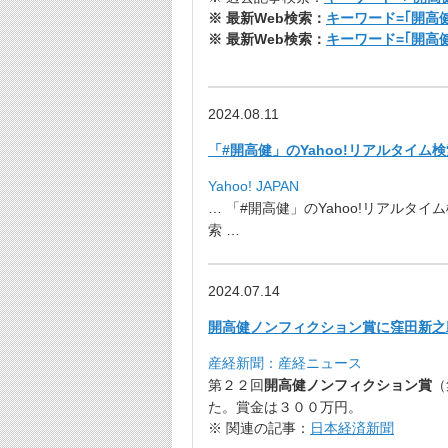
※ 最新Web検索：
キーワード=｢開高
※ 最新Web検索：
キーワード=｢開高
2024.08.11
「#開高健」のYahoo!リアルタイム検索
Yahoo! JAPAN
… 「#開高健」のYahoo!リアルタイム検
索 …
2024.07.14
開高健ノンフィクション賞に窪田新之助
産経新聞：産経ニュース
第２２回
開高健
ノンフィクション賞
（
た。
賞金は３００万円。
※ 関連の記事：
日本経済新聞