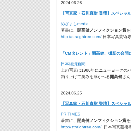
2024.06.26
【写真家・石川直樹 登壇】スペシャ
めざましmedia
著書に、
開高健
ノンフィクション賞
を
http://straightree.com/
日本写真芸術専
「CMタレント」開高健、撮影の合間に
日本経済新聞
上の写真は1980年にニューヨークの
釣り上げて笑みを浮かべる
開高健
さん
2024.06.25
【写真家・石川直樹 登壇】スペシャ
PR TIMES
著書に、
開高健ノンフィクション賞
を
http://straightree.com/
. 日本写真芸