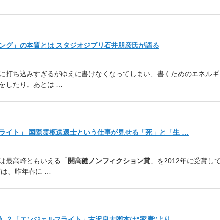
ング」の本質とは スタジオジブリ石井朋彦氏が語る
に打ち込みすぎるがゆえに書けなくなってしまい、
書くためのエネルギ
をしたり。あとは …
ライト」 国際霊柩送還士という仕事が見せる「死」と「生 …
は最高峰ともいえる「
開高健
ノンフィクション賞
」を2012年に受賞し
は、昨年春に …
》？「エンジェルフライト」
古沢良太脚本は“家康”より …