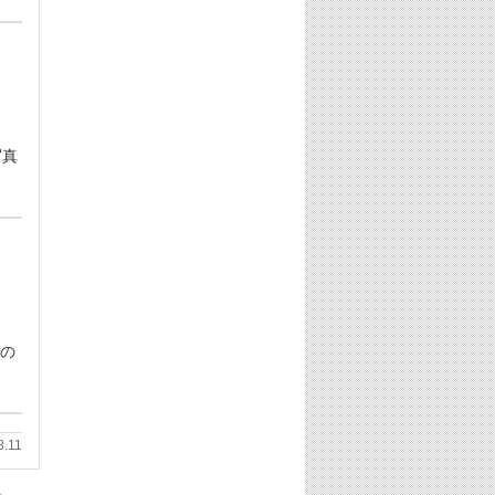
写真
風の
8.11