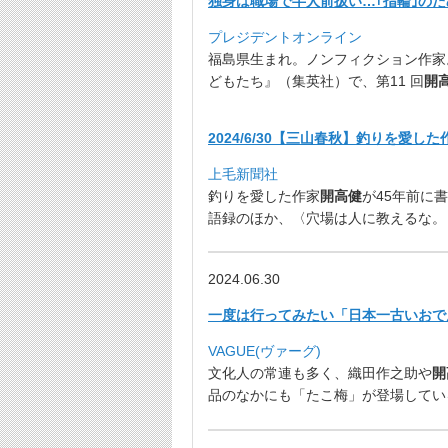
独身は職場で半人前扱い…｢指輪｣のた
プレジデントオンライン
福島県生まれ。ノンフィクション作家
どもたち』（集英社）で、第11 回
開
2024/6/30【三山春秋】釣りを愛し
上毛新聞社
釣りを愛した作家
開高健
が45年前に
語録のほか、〈
穴場は人に教えるな。
2024.06.30
一度は行ってみたい「日本一古いおでん
VAGUE(ヴァーグ)
文化人の常連も多く、織田作之助や
開
品のなかにも「たこ梅」が登場してい