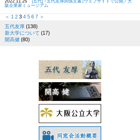
2022.11.25
[五代] ｢五代友厚関係文書｣ウェブサイトで公開／大
阪企業家ミュージアム
＜
1
2
3
4
5
6
7
＞
五代友厚
(138)
新大学について
(17)
開高健
(80)