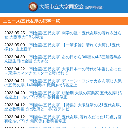
ニュース/五代友厚の記事一覧
2023.05.25
市[創設/五代友厚] 開学の祖・五代友厚の濡れ衣はら
せ 大阪市大OBら奔走
2023.05.09
市[創設/五代友厚] 【一筆多論】晴れて大河に｢五代
様｣を 山上直子
2023.04.30
市[創設/五代友厚] あの日から3年目の4/5三浦春馬さ
ん誕生日は全国で大きな…
2023.04.22
市[創設/五代友厚] 大阪日本一の時代が本当にあった
～東洋のマンチェスターと呼ばれて…
2023.04.21
市[創設/五代友厚] ディーン・フジオカさん演じ人気
の五代友厚､140年間の｢政商｣の汚名返上
2023.04.20
市[創設/五代友厚] 明治期 大阪の実業家 五代友厚｢汚
名返上｣…払い下げ事件 教科書修正
2023.04.12
市[開学/五代友厚] 【特集】大阪経済の父｢五代友厚｣
歴史教科書では政府と…/関西テレビ
2023.04.12
市[開学/五代友厚] 五代友厚､濡れ衣だった｢汚点｣｡官
有物払い下げ｢無関係｣､教科書修正…