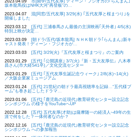
2023.04.09
市[開学/五代友厚] ディーン・フジオカの｢らんまん｣
坂本龍馬役はNHK大河“再登板”の…
2023.04.07
混[同窓/五代友厚] 3/29(水) ｢五代友厚と桜まつり｣を
開催しました
2023.03.12
[五代] 三浦春馬さん最後の主演映画｢天外者｣ 4/5(水)
特別上映が決定…
2023.03.09
[朝ドラ/五代/坂本龍馬] ＮＨＫ朝ドラ｢らんまん｣新キ
ャスト発表！ディーン・フジオカが…
2023.03.03
[五代] 3/29(火)『五代友厚と桜まつり』のご案内
2023.01.29
[五代] ｢公開講座｣ 3/7(火)『新・五大友厚伝』八木孝
昌さん(市大経S41卒)／文化交流センター
2023.01.29
[五代] ｢五代友厚生誕記念ウィーク｣ 2/8(水)~14(火)
／大阪企業家ミュージアム
2023.01.24
[五代] 21世紀の朝ドラ最高視聴率を記録…“五代様ブ
ーム”も巻き起こしたドラマ…
2023.01.06
[五代] ｢鹿児島の近現代｣教育研究センター設立記念
シンポジウム の様子をYouTubeへUP
2022.12.28
[五代] 五代友厚(才助)は薩摩随一の経済人~49年の生
涯で何をした？一体何者なのか？
2022.12.16
[五代] ｢鹿児島の近現代｣教育研究センター設立記念
シンポジウム への参加報告