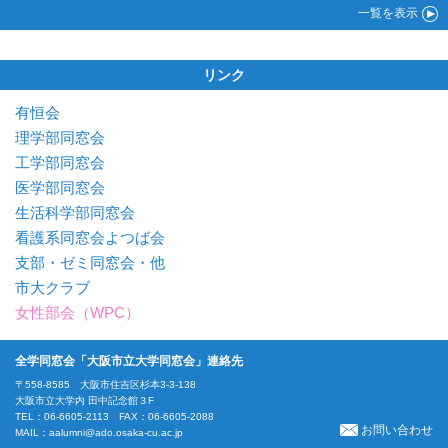
一覧
を表示
リンク
有恒会
理学部同窓会
工学部同窓会
医学部同窓会
生活科学部同窓会
看護系同窓会よつば会
支部・ゼミ同窓会・他
市大クラブ
女性部会（WPC）
全学同窓会「大阪市立大学同窓会」連絡先
〒558-8585 大阪市住吉区杉本3-3-138
大阪市立大学内 田中記念館３F
TEL：06-6605-2113 FAX：06-6605-2088
お問い合わせ
MAIL：
aalumni@ado.osaka-cu.ac.jp