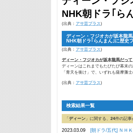
ディーン・フジ
NHK朝ドラ｢
(出典：
アサ芸プラス
)
ディーン・フジオカが坂本龍馬
NHK朝ドラ｢らんまん｣に歴史
(出典：
アサ芸プラス
)
ディーン・フジオカが坂本龍馬だって
ディーンはこれまでもたびたび幕末の
「青天を衝け」で、いずれも薩摩藩士
(出典：
アサ芸プラス
)
検索結果一覧
「
ディーン
」に関する、
24
件の記事
2023.03.09
[朝ドラ/五代] Ｎ