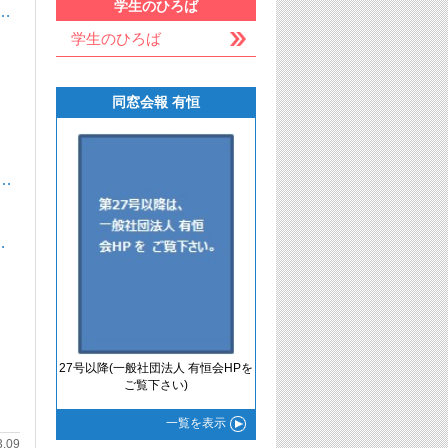
学生のひろば
…
学生のひろば
同窓会報 有恒
…
…
…
27号以降(一般社団法人 有恒会HPを
ご覧下さい)
一覧
を表示
3.09