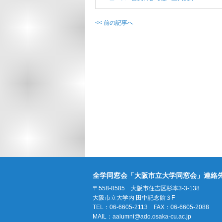
<< 前の記事へ
全学同窓会「大阪市立大学同窓会」連絡
〒558-8585 大阪市住吉区杉本3-3-138
大阪市立大学内 田中記念館３F
TEL：06-6605-2113 FAX：06-6605-2088
MAIL：
aalumni@ado.osaka-cu.ac.jp