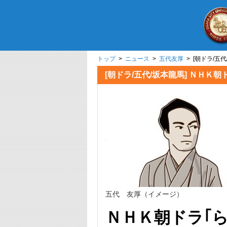
トップ
>
ニュース
>
五代友厚
> [朝ドラ/五
[朝ドラ/五代/坂本龍馬] ＮＨ
五代 友厚（イメージ）
ＮＨＫ朝ドラ｢