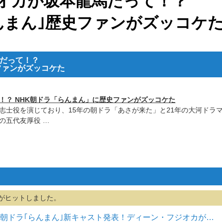
オカが坂本龍馬だって！？
らんまん｣歴史ファンがズッコケ
だって！？
ファンがズッコケた
！？ NHK朝ドラ「らんまん」に歴史ファンがズッコケた
志士役を演じており、15年の朝ドラ「あさが来た」と21年の大河ドラ
の五代友厚役 …
がヒットしました。
ＨＫ朝ドラ｢らんまん｣新キャスト発表！ディーン・フジオカが…