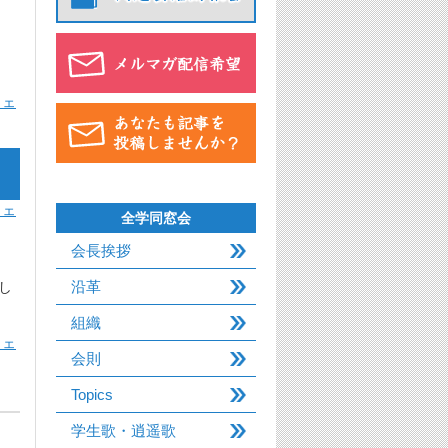
ウェ
ウェ
全学同窓会
会長挨拶
沿革
し
組織
ウェ
会則
Topics
学生歌・逍遥歌