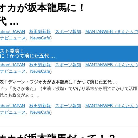
オカが坂本龍馬に！
代 …
hoo! JAPAN
、
秋田魁新報
、
スポーツ報知
、
MANTANWEB（まんたん
ナビニュース
、
NewsCafe
)
ャスト発表！
に！かつて演じた五代 …
hoo! JAPAN
、
秋田魁新報
、
スポーツ報知
、
MANTANWEB（まんたん
ナビニュース
、
NewsCafe
)
発表！ディーン・フジオカが坂本龍馬に！かつて演じた五代 …
ドラ「あさが来た」（主演：波瑠）でやはり幕末から明治にかけて活躍
代とも親交があっ …
hoo! JAPAN
、
秋田魁新報
、
スポーツ報知
、
MANTANWEB（まんたん
ナビニュース
、
NewsCafe
)