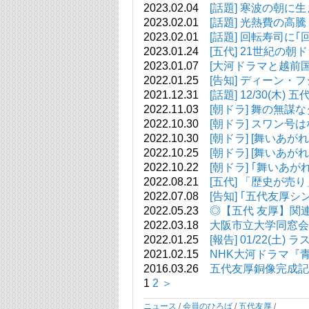
2023.02.04
[話題] 寒波の朝に
2023.02.01
[話題] 光熱費の高
2023.02.01
[話題] 回転寿司に
2023.01.24
[五代] 21世紀の
2023.01.07
[大河ドラマと越前
2022.01.25
[告知] ディーン・
2021.12.31
[話題] 12/30(
2022.11.03
[朝ドラ] 舞の無
2022.10.30
[朝ドラ] スワン
2022.10.30
[朝ドラ] [舞いあ
2022.10.25
[朝ドラ] [舞いあ
2022.10.22
[朝ドラ] ｢舞いあ
2022.08.21
[五代] 「歴史が
2022.07.08
[告知] ｢五代友厚シ
2022.05.23
◎【五代 友厚】関連
2022.03.18
大阪市立大学同窓会(
2022.01.25
[報告] 01/22
2021.02.15
NHK大河ドラマ『
2016.03.26
五代友厚銅像完成記
1
2
＞
ニュース
/
会員のひろば
/
五代友厚
/