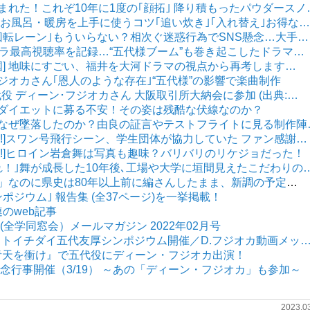
生まれた！これぞ10年に1度の｢顔拓｣ 降り積もったパウダースノ
騰 お風呂・暖房を上手に使うコツ｢追い炊き｣｢入れ替え｣お得な…
｢回転レーン｣もういらない？相次ぐ迷惑行為でSNS懸念…大手…
朝ドラ最高視聴率を記録…“五代様ブーム”も巻き起こしたドラマ…
国] 地味にすごい、福井を大河ドラマの視点から再考します…
フジオカさん｢恩人のような存在｣“五代様”の影響で楽曲制作
木) 五代役 ディーン･フジオカさん 大阪取引所大納会に参加 (出典:…
謀なダイエットに募る不安！その姿は残酷な伏線なのか？
号はなぜ墜落したのか？由良の証言やテストフライトに見る制作陣
がれ!]スワン号飛行シーン、学生団体が協力していた ファン感謝…
がれ!]ヒロイン岩倉舞は写真も趣味？バリバリのリケジョだった！
がれ！｣舞が成長した10年後､工場や大学に垣間見えたこだわりの
売り」なのに県史は80年以上前に編さんしたまま、新調の予定
…
ンポジウム｣ 報告集 (全37ページ)を一挙掲載！
のweb記事
全学同窓会）メールマガジン 2022年02月号
(土) ラストイチダイ五代友厚シンポジウム開催／D.フジオカ動画メッ
青天を衝け』で五代役にディーン・フジオカ出演！
念行事開催（3/19） ～あの「ディーン・フジオカ」も参加～
2023.0