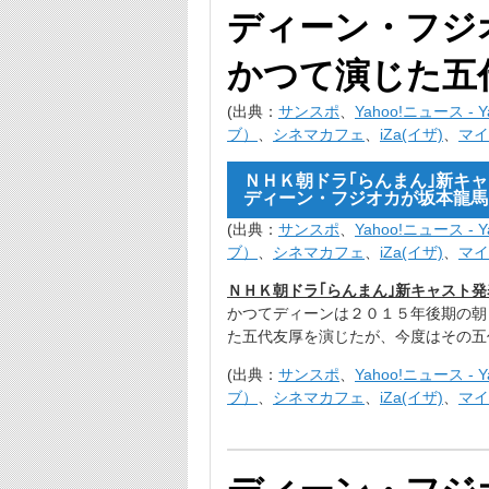
ディーン・フジ
かつて演じた五
(出典：
サンスポ
、
Yahoo!ニュース - Ya
ブ）
、
シネマカフェ
、
iZa(イザ)
、
マイ
ＮＨＫ朝ドラ｢らんまん｣新キ
ディーン・フジオカが坂本龍馬
(出典：
サンスポ
、
Yahoo!ニュース - Ya
ブ）
、
シネマカフェ
、
iZa(イザ)
、
マイ
ＮＨＫ朝ドラ｢らんまん｣新キャスト
かつてディーンは２０１５年後期の朝
た五代友厚を演じたが、今度はその五
(出典：
サンスポ
、
Yahoo!ニュース - Ya
ブ）
、
シネマカフェ
、
iZa(イザ)
、
マイ