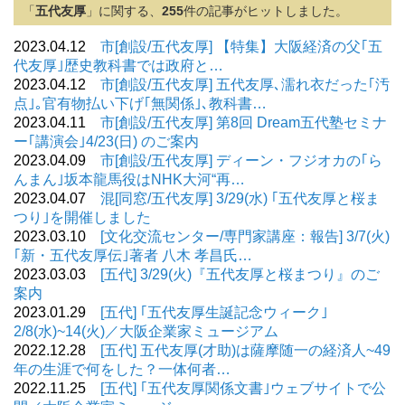
「
五代友厚
」に関する、
255
件の記事がヒットしました。
2023.04.12
市[創設/五代友厚] 【特集】大阪経済の父｢五
代友厚｣歴史教科書では政府と…
2023.04.12
市[創設/五代友厚] 五代友厚､濡れ衣だった｢汚
点｣｡官有物払い下げ｢無関係｣､教科書…
2023.04.11
市[創設/五代友厚] 第8回 Dream五代塾セミナ
ー｢講演会｣4/23(日) のご案内
2023.04.09
市[創設/五代友厚] ディーン・フジオカの｢ら
んまん｣坂本龍馬役はNHK大河“再…
2023.04.07
混[同窓/五代友厚] 3/29(水) ｢五代友厚と桜ま
つり｣を開催しました
2023.03.10
[文化交流センター/専門家講座：報告] 3/7(火)
｢新・五代友厚伝｣著者 八木 孝昌氏…
2023.03.03
[五代] 3/29(火)『五代友厚と桜まつり』のご
案内
2023.01.29
[五代] ｢五代友厚生誕記念ウィーク｣
2/8(水)~14(火)／大阪企業家ミュージアム
2022.12.28
[五代] 五代友厚(才助)は薩摩随一の経済人~49
年の生涯で何をした？一体何者…
2022.11.25
[五代] ｢五代友厚関係文書｣ウェブサイトで公