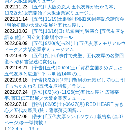
開／大阪企業家ミュージ…
2022.11.23
[五代] ｢大阪の恩人 五代友厚がわかる本｣
11/22(火)販売開始／大阪企業家ミュージ…
2022.11.14
[五代] 11/19(土)開催 税関150周年記念講演会
｢明治初期の大阪の発展と五代友厚｣…
2022.10.02
[五代] 10/16(日) 旭堂南照 独演会 [五代友厚を
語る 他]／ 国立文楽劇場小ホール
2022.09.09
[五代] 9/20(火)~/24(土) 五代友厚メモリアルウ
ィーク／大阪企業家ミュージアム
2022.08.28
[五代] 払下げ事件で失墜、五代友厚の名誉回
復へ 教科書記述に変化も
2022.08.21
[予告] [五代] 09/24(土) ｢貿易立国をめざした
五代友厚と広瀬宰平 ～明治14年 の…
2022.08.18
[予告] 8/22(月)｢荒川哲男の元気だしてゆこう!
てっちゃんねる｣五代友厚特集／ラジ…
2022.07.24
[告知] 8/2(火)~11/26(土)五代友厚と 広瀬宰
平､藤田伝三郎展／大阪企業家ミュー…
2022.07.18
[報告] 02/05(土)-06/27(月) RED HEART 赤き
心／五代友厚展 (於：薩摩藩英国留…
2022.07.08
[告知] ｢五代友厚シンポジウム｣ 報告集 (全37
ページ)を一挙掲載！
1
2
3
4
5
…
13
＞