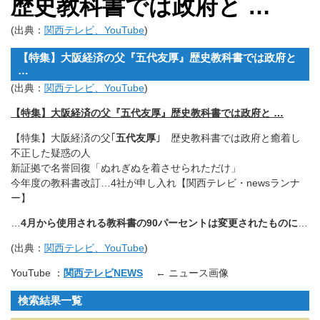
歴史教科書では政府と …
(出典：
関西テレビ、YouTube
)
【特集】大阪経済の父『五代友厚』歴史教科書では政府と
…
(出典：
関西テレビ、YouTube
)
【特集】大阪経済の父『五代友厚』歴史教科書では政府と …
【特集】大阪経済の父｢
五代友厚
｣ 歴史教科書では政府と癒着し
不正した疑惑の人
新証拠で名誉回復「ぬれぎぬを着させられただけ」
今年度の教科書改訂…4社が申し入れ【関西テレビ・newsランナ
ー】
…
4月から使用される教科書の90パーセントは変更されたものに
…
(出典：
関西テレビ、YouTube
)
YouTube ：
関西テレビNEWS
← ニュース画像
検索結果一覧