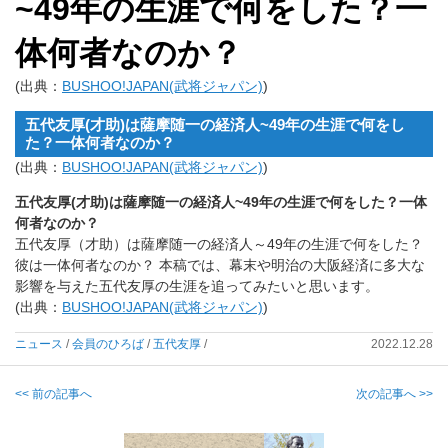
~49年の生涯で何をした？一
体何者なのか？
(出典：
BUSHOO!JAPAN(武将ジャパン)
)
五代友厚(才助)は薩摩随一の経済人~49年の生涯で何をし
た？一体何者なのか？
(出典：
BUSHOO!JAPAN(武将ジャパン)
)
五代友厚(才助)は薩摩随一の経済人~49年の生涯で何をした？一体
何者なのか？
五代友厚（才助）は薩摩随一の経済人～49年の生涯で何をした？
彼は一体何者なのか？ 本稿では、幕末や明治の大阪経済に多大な
影響を与えた五代友厚の生涯を追ってみたいと思います。
(出典：
BUSHOO!JAPAN(武将ジャパン)
)
ニュース
/
会員のひろば
/
五代友厚
/
2022.12.28
<< 前の記事へ
次の記事へ >>