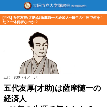
[五代] 五代友厚(才助)は薩摩随一の経済人~49年の生涯で何をし
た？一体何者なのか？
五代 友厚（イメージ）
五代友厚(才助)は薩摩随一の
経済人