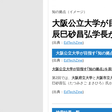
知の拠点（イメージ）
大阪公立大学が
辰巳砂昌弘学長が解
(出典：
EdTechZine
)
大阪公立大学が目指す｢知の拠点｣
(出典：
EdTechZine
)
大阪公立大学が目指す｢知の拠点｣を辰巳
第2回では、
大阪府立大学
と
大阪市立
巳砂昌弘（たつみさご まさひろ）氏が
(出典：
EdTechZine
)