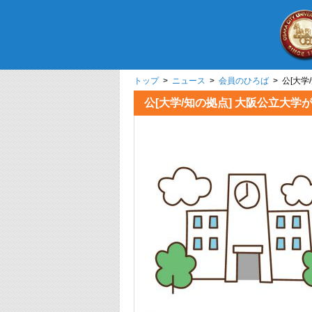
トップ
>
ニュース
>
会員のひろば
> 公[大学
公[大学/知の拠点] 大阪公立大学が