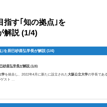
目指す｢知の拠点｣を
説 (1/4)
を辰巳砂昌弘学長が解説 (1/4)
砂昌弘学長が解説 (1/4)
大学
を統合し、2022年4月に新たに設立された
大阪公立大学
の学長であ
ゲスト …