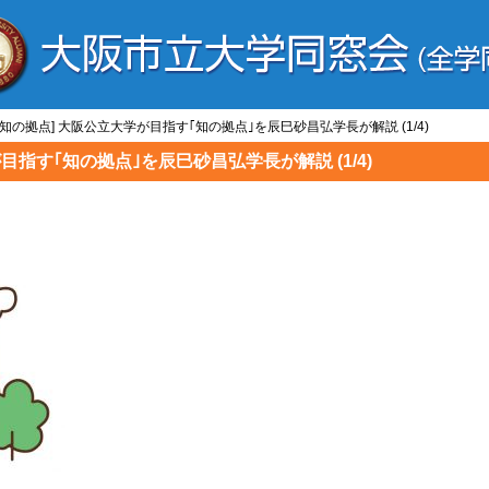
/知の拠点] 大阪公立大学が目指す｢知の拠点｣を辰巳砂昌弘学長が解説 (1/4)
目指す｢知の拠点｣を辰巳砂昌弘学長が解説 (1/4)