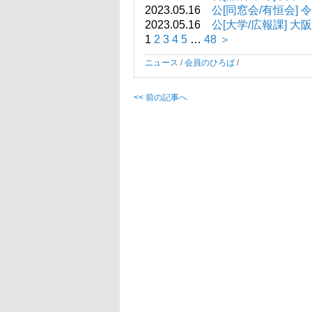
2023.05.16
公[同窓会/有恒会] 
2023.05.16
公[大学/広報課] 
1
2
3
4
5
…
48
＞
ニュース
/
会員のひろば
/
<< 前の記事へ