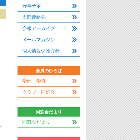
行事予定
支部連絡先
会報アーカイブ
メールマガジン
…
個人情報保護方針
会員のひろば
学部・学科
クラブ・同好会
同窓会だより
同窓会だより
…