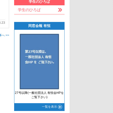
学生のひろば
学生のひろば
6.23
同窓会報 有恒
へ >>
27号以降(一般社団法人 有恒会HPを
ご覧下さい)
一覧
を表示