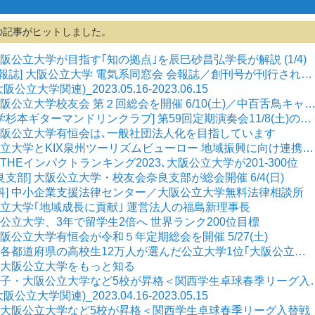
の記事がヒットしました。
 大阪公立大学が目指す｢知の拠点｣を辰巳砂昌弘学長が解説 (1/4)
会報誌] 大阪公立大学 電気系同窓会 会報誌／創刊号が刊行され…
大学関連)_2023.05.16-2023.06.15
 大阪公立大学校友会 第２回総会を開催 6/10(土)／中百舌鳥キャ
学杉本ギターマンドリンクラブ] 第59回定期演奏会11/8(土)の…
] 大阪公立大学有恒会は､一般社団法人化を目指しています
阪公立大学とKIX泉州ツーリズムビューロー 地域振興に向け連携…
 THEインパクトランキング2023､大阪公立大学が201-300位
良支部] 大阪公立大学・校友会奈良支部が総会開催 6/4(日)
究科] 中小企業支援法律センター／大阪公立大学無料法律相談所
阪公立大学｢地域成長に貢献｣ 運営法人の福島新理事長
大阪公立大学、3年で留学生2倍へ 世界ランク200位目標
 大阪公立大学有恒会が令和５年定期総会を開催 5/27(土)
] 各都道府県の高校生12万人が選んだ公立大学1位｢大阪公立…
] 大阪公立大学をもっと知る
] 男子・大阪公立大学など5校が昇格＜関西学生卓球春季リーグ入
大学関連)_2023.04.16-2023.05.15
男子・大阪公立大学など5校が昇格＜関西学生卓球春季リーグ入替戦