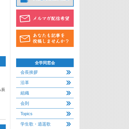
全学同窓会
会長挨拶
沿革
る辰
組織
会則
Topics
学生歌・逍遥歌