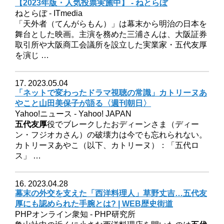
【2023年版・人気投票実施中】 - ねとらぼ
ねとらぼ - ITmedia
「天外者（てんがらもん）」は幕末から明治の日本を
舞台とした映画。主演を務めた三浦さんは、大阪証券
取引所や大阪商工会議所を設立した実業家・五代友厚
を演じ …
17. 2023.05.04
「ネットで変わったドラマ視聴の常識」カトリーヌあ
やこと山田美保子が語る〈週刊朝日〉
Yahoo!ニュース - Yahoo! JAPAN
五代友厚
役でブレークしたおディーンさま（ディー
ン・フジオカさん）の破壊力は今でも忘れられない。
カトリーヌあやこ（以下、カトリーヌ）：「五代ロ
ス」 …
16. 2023.04.28
幕末の外交を支えた「西洋料理人」草野丈吉…五代友
厚にも認められた手腕とは? | WEB歴史街道
PHPオンライン衆知 - PHP研究所