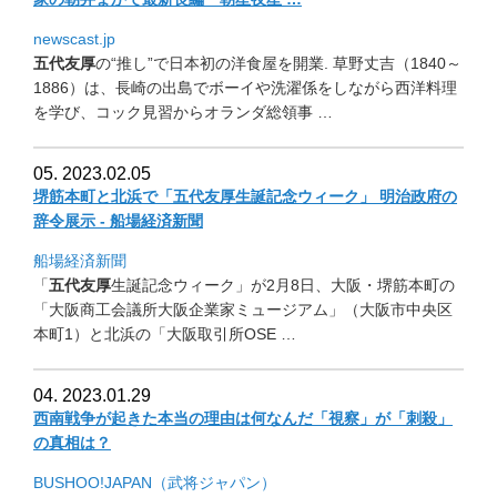
newscast.jp
五代友厚
の“推し”で日本初の洋食屋を開業. 草野丈吉（1840～
1886）は、
長崎の出島でボーイや洗濯係をしながら西洋料理
を学び、
コック見習からオランダ総領事 …
05. 2023.02.05
堺筋本町と北浜で「五代友厚生誕記念ウィーク」 明治政府の
辞令展示 - 船場経済新聞
船場経済新聞
「
五代友厚
生誕記念ウィーク」が2月8日、大阪・堺筋本町の
「
大阪商工会議所大阪企業家ミュージアム」（大阪市中央区
本町1）
と北浜の「大阪取引所OSE …
04. 2023.01.29
西南戦争が起きた本当の理由は何なんだ「視察」が「刺殺」
の真相は？
BUSHOO!JAPAN（武将ジャパン）