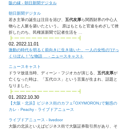
阪の縁 - 朝日新聞デジタル
朝日新聞デジタル
若き主筆の誕生は注目を浴び、
五代友厚
ら関西財界の中心人
物らと
人脈を築いたという。 原はもともと官途をめざして挫
折したのち、
民権派新聞で記者生活を …
┣ ━ ━ ━ ━ ━ ━ ━ ━ ━ ━ ━ ┫
02. 2022.11.01
激動の時代を明るく前向きに生き抜いた、一人の女性の“
びっ
くりぽん！”な物語 … - ニュースキャスト
ニュースキャスト
ドラマ放送当時、ディーン・フジオカが演じる、
五代友厚
が
亡くな
った時は、「五代ロス」という言葉が生まれ、話題と
なりました。
┣ ━ ━ ━ ━ ━ ━ ━ ━ ━ ━ ━ ┫
01. 2022.10.30
【大阪・北浜】ビジネス街のカフェ｢OXYMORON｣
で魅惑の
カレ - Peachy - ライブドアニュース
ライブドアニュース - livedoor
大阪の北浜といえばビジネス街で大阪証券取引所があり、
そ