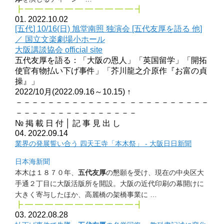
┣ ━ ━ ━ ━ ━ ━ ━ ━ ━ ━ ━ ┫
01. 2022.10.02
[五代] 10/16(日) 旭堂南照 独演会 [五代友厚を語る 他]
／ 国立文楽劇場小ホール
大阪講談協会 official site
五代友厚を語る：「大阪の恩人」「英国留学」「開拓
使官有物払い下げ事件」「芥川龍之介原作『お富の貞
操』」
2022/10月(2022.09.16～10.15) ↑
－－－－－－－－－－－－－－ －－－－－－－－－－
－－－－ －－－－－－－－－－－
№ 掲 載 日 付 │ 記 事 見 出 し
04. 2022.09.14
業界の発展誓い合う 四天王寺「本木祭」 - 大阪日日新聞
日本海新聞
本木は１８７０年、
五代友厚
の懇願を受け、
現在の中央区大
手通２丁目に大阪活版所を開設。
大阪の近代印刷の幕開けに
大きく寄与したほか、
高麗橋の架橋事業に …
┣ ━ ━ ━ ━ ━ ━ ━ ━ ━ ━ ━ ┫
03. 2022.08.28