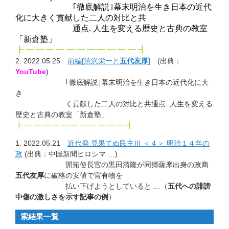
｢徹底解説｣幕末明治を生き日本の近代
化に大きく貢献した二人の対比と共
通点. 人生を変える歴史と古典の教室
「新倉塾」
┣ ━ ━ ━ ━ ━ ━ ━ ━ ━ ━ ━ ┫
2. 2022.05.25
前編[渋沢栄一と
五代友厚
]
(出典：
YouTube
)
｢徹底解説｣幕末明治を生き日本の近代化に大
き
く貢献した二人の対比と共通点. 人生を変える
歴史と古典の教室「新倉塾」
┣ ━ ━ ━ ━ ━ ━ ━ ━ ━ ━ ━ ┫
1. 2022.05.21
近代発 見果てぬ民主Ⅲ ＜４＞ 明治１４年の
政
(出典：中国新聞ヒロシマ …)
開拓使長官の黒田清隆が同郷薩摩出身の政商
五代友厚
に破格の安値で官有物を
払い下げようとしていると …（
五代への誹謗
中傷の激しさを示す記事の例
）
索結果一覧