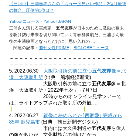
【三回忌】三浦春馬さんの「もう一度見たい作品」
2位は最後
の舞台、圧倒的1位は？
Yahoo!ニュース - Yahoo! JAPAN
三浦さん演じる実業家・
五代友厚
が日本のために激動の幕末
を駆け
抜け未来を切り開いていく青春群像劇だ。
三浦さん最
後の主演映画となっただけに、思い入れの …
関連の記事：
週刊女性PRIME
、
BIGLOBEニュース
－－－－－－－－－－－－－－－－－－－－－－－－
－－－－－－－－－－－－－－－－－－
5. 2022.06.30
大阪取引所の前に立つ
五代友厚
像＝北
浜「大阪取引所
(出典：船場経済新聞)
大阪取引所の前に立つ
五代友厚
像＝北
浜「大阪取引所・2022年七夕」 · 7月7日
20時からのオンライン見学ツアーで
は、ライトアップされた取引所の外観 …
┣ ━ ━ ━ ━ ━ ━ ━ ━ ━ ━ ━ ┫
4. 2022.06.27
銅像に秘められた｢西郷愛｣ 完成から
85年 鹿児島市
(出典：朝日新聞デジタル)
市内には大久保利通や
五代友厚
ら偉人
の像が多いが、文化財指定の例はなかっ