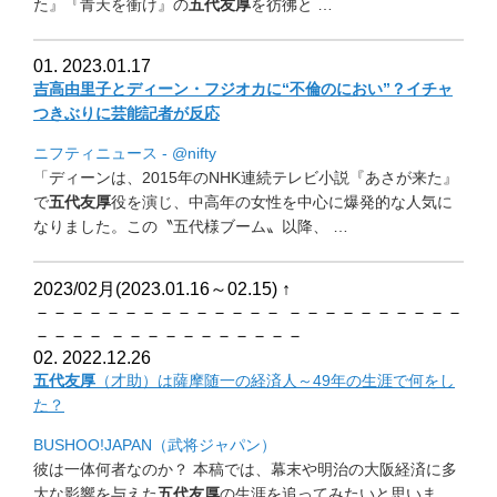
た』『青天を衝け』の
五代
友厚
を彷彿と …
01. 2023.01.17
吉高由里子とディーン・フジオカに“不倫のにおい”？
イチャ
つきぶりに芸能記者が反応
ニフティニュース - @nifty
「ディーンは、2015年のNHK連続テレビ小説『あさが来た』
で
五代友厚
役を演じ、
中高年の女性を中心に爆発的な人気に
なりました。この〝
五代様ブーム〟以降、 …
2023/02月(2023.01.16～02.15)
↑
－－－－－－－－－－－－－－ －－－－－－－－－－
－－－－ －－－－－－－－－－－
02. 2022.12.26
五代友厚
（才助）は薩摩随一の経済人～49年の生涯で何をし
た？
BUSHOO!JAPAN（武将ジャパン）
彼は一体何者なのか？ 本稿では、幕末や明治の大阪経済に多
大な影響を与えた
五代友厚
の
生涯を追ってみたいと思いま