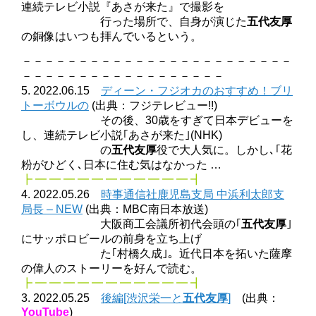
連続テレビ小説『あさが来た』で撮影を
行った場所で、自身が演じた
五代友厚
の銅像はいつも拝んでいるという。
－－－－－－－－－－－－－－－－－－－－－－－－
－－－－－－－－－－－－－－－－－－
5. 2022.06.15
ディーン・フジオカのおすすめ！ブリ
トーボウルの
(出典：フジテレビュー!!)
その後、30歳をすぎて日本デビューを
し、連続テレビ小説｢あさが来た｣(NHK)
の
五代友厚
役で大人気に。しかし､｢花
粉がひどく､日本に住む気はなかった …
┣ ━ ━ ━ ━ ━ ━ ━ ━ ━ ━ ━ ┫
4. 2022.05.26
時事通信社鹿児島支局 中浜利太郎支
局長 – NEW
(出典：MBC南日本放送)
大阪商工会議所初代会頭の｢
五代友厚
｣
にサッポロビールの前身を立ち上げ
た｢村橋久成｣。近代日本を拓いた薩摩
の偉人のストーリーを好んで読む。
┣ ━ ━ ━ ━ ━ ━ ━ ━ ━ ━ ━ ┫
3. 2022.05.25
後編[渋沢栄一と
五代友厚
]
(出典：
YouTube
)