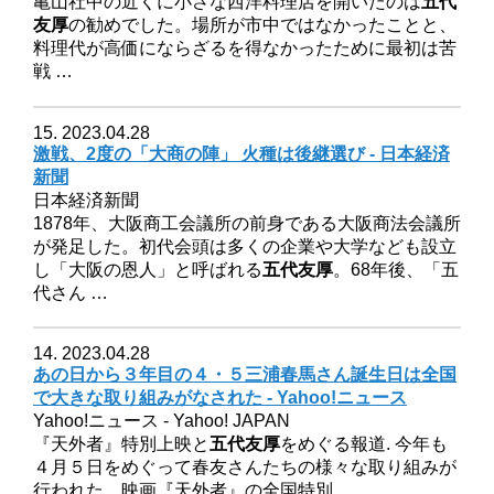
亀山社中の近くに小さな西洋料理店を開いたのは
五代
友厚
の勧めでした。場所が市中ではなかったことと、
料理代が高価にならざるを得なかったために最初は苦
戦 …
15. 2023.04.28
激戦、2度の「大商の陣」 火種は後継選び - 日本経済
新聞
日本経済新聞
1878年、大阪商工会議所の前身である大阪商法会議所
が発足した。初代会頭は多くの企業や大学なども設立
し「大阪の恩人」と呼ばれる
五代友厚
。68年後、「五
代さん …
14. 2023.04.28
あの日から３年目の４・５三浦春馬さん誕生日は全国
で大きな取り組みがなされた - Yahoo!ニュース
Yahoo!ニュース - Yahoo! JAPAN
『天外者』特別上映と
五代友厚
をめぐる報道. 今年も
４月５日をめぐって春友さんたちの様々な取り組みが
行われた。映画『天外者』の全国特別 …