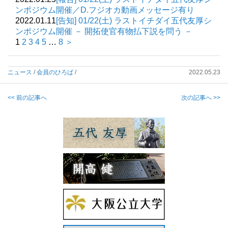
ンポジウム開催／D.フジオカ動画メッセージ有り
2022.01.11
[告知] 01/22(土) ラストイチダイ五代友厚シ
ンポジウム開催 － 開拓使官有物払下説を問う －
1
2
3
4
5
…
8
＞
ニュース
/
会員のひろば
/
2022.05.23
<< 前の記事へ
次の記事へ >>