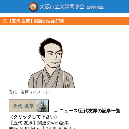
◎【五代 友厚】関連のweb記事
五代 友厚（イメージ）
← ニュース/五代友厚の記事一覧
（クリックして下さい）
【五代 友厚】関連のweb記事
連№
公 開 日 付
│
記 事 見 出 し/