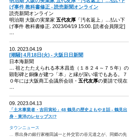
明治期 大阪の実業家 五代友厚「汚名返上」…払い下
げ事件 教科書修正 - 読売新聞オンライン
読売新聞オンライン
明治期 大阪の実業家
五代友厚
「汚名返上」…払い下
げ事件 教科書修正. 2023/04/19 15:00. [読者会員限定]
…
10. 2023.04.19
[潮騒] 4月18日(火) - 大阪日日新聞
日本海新聞
… 祖とたたえられる本木昌造（１８２４～７５年）の
顕彰碑と銅像が建つ「本」と縁が深い場でもある。７
０年には大阪商工会議所会頭・
五代友厚
の要請で現在
…
09. 2023.04.13
「土木事業者・吉田寅松」48 鶴見の歴史よもやま話 - 鶴見出
身・東洋のレセップス!?
タウンニュース
… 県出身の銀行家種田誠一と外交官の谷元道之が、
同郷の先