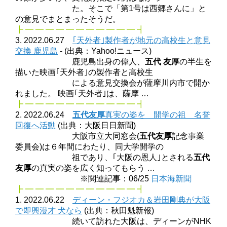
た。そこで「第1号は西郷さんに」と
の意見でまとまったそうだ。
┣ ━ ━ ━ ━ ━ ━ ━ ━ ━ ━ ━ ┫
3. 2022.06.27
｢天外者｣製作者が地元の高校生と意見
交換 鹿児島
- (出典：Yahoo!ニュース)
鹿児島出身の偉人、
五代 友厚
の半生を
描いた映画｢天外者｣の製作者と高校生
による意見交換会が薩摩川内市で開か
れました。 映画｢天外者｣は、薩摩 …
┣ ━ ━ ━ ━ ━ ━ ━ ━ ━ ━ ━ ┫
2. 2022.06.24
五代友厚
真実の姿を 開学の祖 名誉
回復へ活動
(出典：大阪日日新聞)
大阪市立大同窓会(
五代友厚
記念事業
委員会)は６年間にわたり、同大学開学の
祖であり、｢大阪の恩人｣とされる
五代
友厚
の真実の姿を広く知ってもらう …
※関連記事：06/25
日本海新聞
┣ ━ ━ ━ ━ ━ ━ ━ ━ ━ ━ ━ ┫
1. 2022.06.22
ディーン・フジオカ＆岩田剛典が大阪
で即興漫才 犬なら
(出典：秋田魁新報)
続いて訪れた大阪は、ディーンがNHK