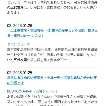
というと、コトはそう単純でもありません。 確かに薩摩出身
の
五代友厚
は、いかにも【富国路線】
の代表者といった趣が
あります。
03. 2023.01.26
「土木事業者・吉田寅松」47 鶴見の歴史よもやま話 - 鶴見出
身・東洋のレセップス!?
タウンニュース
東京市街馬車鉄道 明治十三年、
鹿児島県出身の銀行家種田誠
一と外交官の谷元道之が、
同郷の先輩で財界の重鎮になって
いた
五代友厚
の後ろ盾を得て資本
金三十 …
02. 2023.01.25
渋沢に負けぬ西の実業王・小林一三～
宝塚も成功させた84年
の生涯とは
BUSHOO!JAPAN（武将ジャパン）
あるいは朝ドラ『わろてんか』
で高橋一生さんが演じた伊能
栞のモデルも小林。 同じように関西で名を馳せた『あさが来