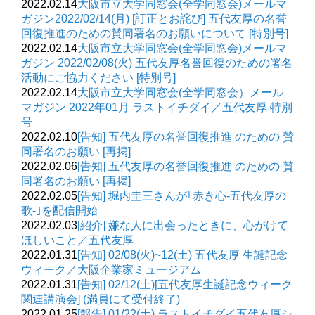
2022.02.14
大阪市立大学同窓会(全学同窓会)メールマ
ガジン2022/02/14(月) [訂正とお詫び] 五代友厚の名誉
回復推進のための賛同署名のお願いについて [特別号]
2022.02.14
大阪市立大学同窓会(全学同窓会)メールマ
ガジン 2022/02/08(火) 五代友厚名誉回復のための署名
活動にご協力ください [特別号]
2022.02.14
大阪市立大学同窓会(全学同窓会）メール
マガジン 2022年01月 ラストイチダイ／五代友厚 特別
号
2022.02.10
[告知] 五代友厚の名誉回復推進 のための 賛
同署名のお願い [再掲]
2022.02.06
[告知] 五代友厚の名誉回復推進 のための 賛
同署名のお願い [再掲]
2022.02.05
[告知] 堀内圭三さんが｢赤き心-五代友厚の
歌-｣を配信開始
2022.02.03
[紹介] 嫌な人に出会ったときに、心がけて
ほしいこと／五代友厚
2022.01.31
[告知] 02/08(火)~12(土) 五代友厚 生誕記念
ウィーク／大阪企業家ミュージアム
2022.01.31
[告知] 02/12(土)[五代友厚生誕記念ウィーク
関連講演会] (満員にて受付終了)
2022.01.25
[報告] 01/22(土) ラストイチダイ五代友厚シ