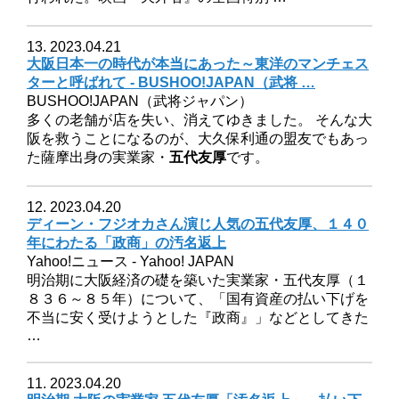
13. 2023.04.21
大阪日本一の時代が本当にあった～東洋のマンチェス
ターと呼ばれて - BUSHOO!JAPAN（武将 …
BUSHOO!JAPAN（武将ジャパン）
多くの老舗が店を失い、消えてゆきました。 そんな大
阪を救うことになるのが、大久保利通の盟友でもあっ
た薩摩出身の実業家・
五代友厚
です。
12. 2023.04.20
ディーン・フジオカさん演じ人気の五代友厚、１４０
年にわたる「政商」の汚名返上
Yahoo!ニュース - Yahoo! JAPAN
明治期に大阪経済の礎を築いた実業家・五代友厚（１
８３６～８５年）について、「国有資産の払い下げを
不当に安く受けようとした『政商』」などとしてきた
…
11. 2023.04.20