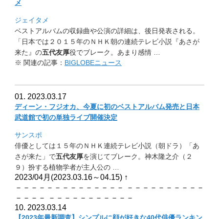
メ
ジェイタメ
ベストアルバムの収録曲や公演の詳細は、後日発表される。
「日本では２０１５年のＮＨＫ朝の連続テレビ小説『あさが
来た』
の
五代友厚
役でブレーク。あまり感情 …
※ 関連の記事：
BIGLOBEニュース
01. 2023.03.17
ディーン・フジオカ、
今夏に初のベストアルバム発売と日本
武道館で初の単独ライブ開催
決定
サンスポ
俳優としては１５年のＮＨＫ連続テレビ小説（朝ドラ）「
あ
さが来た」で
五代友厚
を演じてブレーク。神木隆之介（２
９）
扮する植物学者が主人公の …
2023/04月(2023.03.16～04.15)
↑
－－－－－－－－－－－－－－ －－－－－－－－－－
－－－－ －－－－－－－－－－－
10. 2023.03.14
【2023年最新調査】
シンプルに顔が好きな40代俳優ランキン