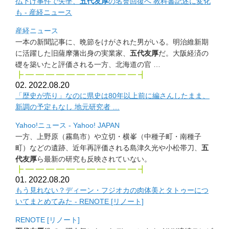
払下げ事件で失墜、
五代友厚
の名誉回復へ 教科書記述に変化
も - 産経ニュース
産経ニュース
一本の新聞記事に、晩節をけがされた男がいる。
明治維新期
に活躍した旧薩摩藩出身の実業家、
五代友厚
だ。
大阪経済の
礎を築いたと評価される一方、北海道の官 …
┣ ━ ━ ━ ━ ━ ━ ━ ━ ━ ━ ━ ┫
02. 2022.08.20
「歴史が売り」なのに県史は80年以上前に編さんしたまま、
新調の予定もなし 地元研究者 …
Yahoo!ニュース - Yahoo! JAPAN
一方、上野原（霧島市）や立切・横峯（中種子町・南種子
町）
などの遺跡、近年再評価される島津久光や小松帯刀、
五
代友厚
ら最
新の研究も反映されていない。
┣ ━ ━ ━ ━ ━ ━ ━ ━ ━ ━ ━ ┫
01. 2022.08.20
もう見れない？ディーン・
フジオカの肉体美とタトゥーにつ
いてまとめてみた - RENOTE [リノート]
RENOTE [リノート]