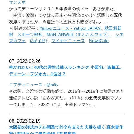
サンスポ
かつてディーンは２０１５年後期の朝ドラ「あさが来た」
（主演：
波瑠）でやはり幕末から明治にかけて活躍した
五代
友厚
を演じたが
、今度はその五代とも親交があっ …
※ 関連の記事：
Yahoo!ニュース - Yahoo! JAPAN
、
秋田魁新
報
、
スポーツ報知
、
MANTANWEB（まんたんウェブ）
、
シネ
マカフェ
、
iZa(イザ)
、
マイナビニュース
、
NewsCafe
07. 2023.02.26
抱かれたい！40代の男性芸能人ランキング 小栗旬、斎藤工、
ディーン・フジオカ、1位は？
ニフティニュース - @nifty
その後、台湾での活動を経て、2015年～
2016年に放送された
連続テレビ小説『あさが来た』（NHK）
の
五代友厚
役でブレ
ークしました。2022年には、
主演ドラマの …
06. 2023.02.19
大阪初の洋式ホテル開業で外交を支えた夫婦を描く 直木賞作
家の朝井まかて最新長編『朝星夜星 …