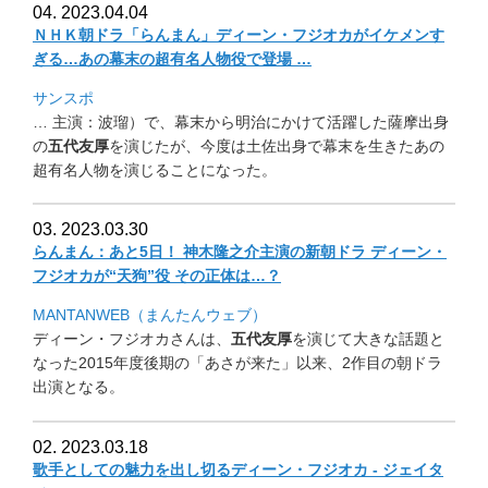
04. 2023.04.04
ＮＨＫ朝ドラ「らんまん」ディーン・フジオカがイケメンす
ぎる…
あの幕末の超有名人物役で登場 …
サンスポ
… 主演：波瑠）で、幕末から明治にかけて活躍した薩摩出身
の
五代友
厚
を演じたが、
今度は土佐出身で幕末を生きたあの
超有名人物を演じることになっ
た。
03. 2023.03.30
らんまん：あと5日！ 神木隆之介主演の新朝ドラ ディーン・
フジオカが“天狗”役 その正体は…？
MANTANWEB（まんたんウェブ）
ディーン・フジオカさんは、
五代友厚
を演じて大きな話題と
なった
2015年度後期の「あさが来た」以来、
2作目の朝ドラ
出演となる。
02. 2023.03.18
歌手としての魅力を出し切るディーン・フジオカ - ジェイタ