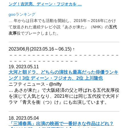
ング！
吉沢亮、ディーン・フジオカを …
gooランキング
… 年からは日本でも活動を開始し、2015年～
2016年にかけ
て放送された連続テレビ小説『あさが来た』（
NHK）の
五代
友厚
役でブレークしました。
2023/06月(2023.05.16～06.15)
↑
－－－－－－－－－－－－－－ －－－－－－－－－－
－－－－ －－－－－－－－－－－
19. 2023.05.11
大河と朝ドラ、どちらの演技も最高だった俳優ランキ
ング！3位 ディーン・フジオカ、2位 上川隆也
ニフティニュース - @nifty
… あさが来た』で大阪経済の父と呼ばれる五代友厚役
を演じて人気となり、2021年には同じ五代役で大河ド
ラマ『青天を衝（つ）け』にも出演しています。
18. 2023.05.04
「三浦春馬」出演の映画で一番好きな作品はどれ？