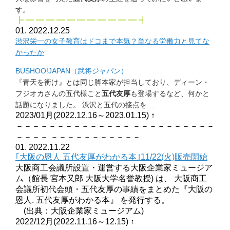
す。
┣ ━ ━ ━ ━ ━ ━ ━ ━ ━ ━ ━ ┫
01. 2022.12.25
渋沢栄一の女子教育はドコまで本気？
単なる労働力と見てな
かったか
BUSHOO!JAPAN（武将ジャパン）
『青天を衝け』とは同じ脚本家が担当しており、ディーン・
フジオカさんの五代様こと
五代友厚
も登場するなど、
何かと
話題になりました。 渋沢と五代の接点を …
2023/01月(2022.12.16～2023.01.15)
↑
－－－－－－－－－－－－－－ －－－－－－－－－－
－－－－ －－－－－－－－－－－
01. 2022.11.22
｢大阪の恩人 五代友厚がわかる本｣11/22(火)販売開始
大阪商工会議所設置・運営する大阪企業家ミュージア
ム（館長 宮本又郎 大阪大学名誉教授) は、 大阪商工
会議所初代会頭・五代友厚の事績をまとめた『大阪の
恩人. 五代友厚がわかる本』 を発行する。
(出典：大阪企業家ミュージアム)
2022/12月(2022.11.16～12.15)
↑