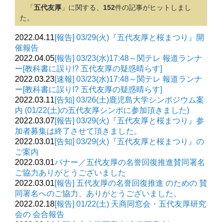
「
五代友厚
」に関する、
152
件の記事がヒットしまし
た。
2022.04.11
[報告] 03/29(火)『五代友厚と桜まつり』開
催報告
2022.04.05
[報告] 03/23(水)17:48～関テレ 報道ランナ
ー[教科書に誤り!? 五代友厚の疑惑晴らす]
2022.03.23
[速報] 03/23(水)17:48～関テレ 報道ランナ
ー[教科書に誤り!? 五代友厚の疑惑晴らす]
2022.03.11
[告知] 03/26(土)鹿児島大学シンポジウム案
内 (01/22(土)の五代友厚シンポに参加頂きました)
2022.03.07
[報告] 03/29(火)『五代友厚と桜まつり』参
加者募集は終了させて頂きました。
2022.03.01
[告知] 03/29(火)『五代友厚と桜まつり』の
ご案内
2022.03.01
バナー／五代友厚の名誉回復推進賛同署名
ご協力ありがとうございました
2022.03.01
[報告] 五代友厚の名誉回復推進 のための 賛
同署名へのご協力、ありがとうございました。
2022.02.18
[報告] 01/22(土) 天商同窓会・五代友厚研究
会の 会合報告