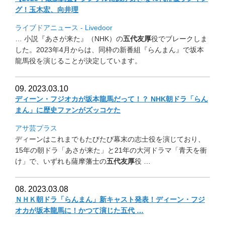
グ！玉木宏、向井理
ライブドアニュース - Livedoor
… 小説『あさが来た』（NHK）の
五代友厚
役でブレークしま
した。
2023年4月からは、同枠の新番組『らんまん』
で坂本
龍馬役を演じることが決定しています。
09. 2023.03.10
ディーン・フジオカが坂本龍馬だって！？ NHK朝ドラ「らん
まん」に歴史ファンがズッコケた
アサ芸プラス
ディーンはこれまでもたびたび幕末の志士役を演じており、
15年の朝ドラ「あさが来た」と21年の大河ドラマ「
青天を衝
け」で、いずれも薩摩藩士の
五代友厚
役 …
08. 2023.03.08
ＮＨＫ朝ドラ「らんまん」新キャスト発表！ディーン・
フジ
オカが坂本龍馬に！かつて演じた五代 …