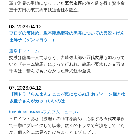
輩で財界の重鎮になっていた
五代友厚
の後ろ盾を得て資本
金
三十万円の東京馬車鉄道会社を設立。
08. 2023.04.12
ブログの箸休め、坂本龍馬暗殺の黒幕についての異説 - げん
ま洋子（ゲンマヨウコ）
選挙ドットコム
交渉は龍馬一人ではなく、岩崎弥太郎や
五代友厚
も加わって
いた『
チーム龍馬』によって行われ、龍馬が要求した８万３
千両は、
積んでもいなかった新式銃や金塊 …
07. 2023.04.12
【朝ドラ『らんまん』ここが気になる#1】
おディーン様と松
坂慶子さんがカッコいいのは
fumufumu news -フムフムニュース-
ヒロイン・あさ（波瑠）の商才を認め、応援する
五代友厚
役
で一挙
にブレイクして以来、数々のドラマで主演をしていた
が、
個人的には見るたびちょっとモゾモゾ …