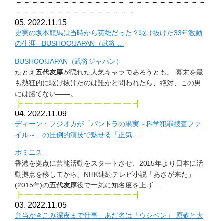
－－－－－－－－－－－－－－ －－－－－－－－－－
－－－－ －－－－－－－－－－－
05. 2022.11.15
史実の坂本龍馬は当時から英雄だった？
駆け抜けた33年激動
の生涯 - BUSHOO!JAPAN（武将 …
BUSHOO!JAPAN（武将ジャパン）
たとえ
五代友厚
が隠れた人気キャラであろうとも。 幕末を最
も熱狂的に駆け抜けたのは誰かと問われたら、絶対、
この男
には勝てない――。
┣ ━ ━ ━ ━ ━ ━ ━ ━ ━ ━ ━ ┫
04. 2022.11.09
ディーン・フジオカが「パンドラの果実～科学犯罪捜査ファ
イル～
」の圧倒的演技で魅せる「正気 …
ホミニス
香港を拠点に芸能活動をスタートさせ、
2015年より日本に活
動拠点を移してから、
NHK連続テレビ小説「あさが来た」
(2015年)の
五代友厚
役
で一気に知名度を上げ …
┣ ━ ━ ━ ━ ━ ━ ━ ━ ━ ━ ━ ┫
03. 2022.11.05
弁当かきこみ深夜まで仕事、あだ名は「ウシベン」 原敬と大