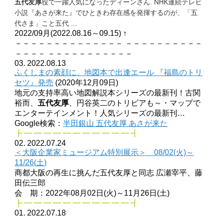
五代友厚
役で一躍人気になったディーンさん. NHK連続テレビ
小説『あさが来た』
でひときわ存在感を発揮するのが、「五
代さま」こと五代 …
2022/09月(2022.08.16～09.15) ↑
－－－－－－－－－－－－－－ －－－－－－－－－－
－－－－ －－－－－－－－－－－
03. 2022.08.13
ふくしまの素顔に、地図本で出逢エール 『福島のトリ
セツ』発売
(2020年12月09日)
地元の支持率高い地図解説本シリーズの最新刊！古関
裕而、
五代友厚
、円谷英二のトリビアも～・マップで
エンターテインメント！人気シリーズの最新刊…
Google検索：
半田銀山 五代友厚 あさが来た
┣ ━ ━ ━ ━ ━ ━ ━ ━ ━ ━ ━ ┫
02. 2022.07.24
＜大阪企業家ミュージアム特別展示＞ 08/02(火)～
11/26(土)
商都大阪の再生に挑んだ五代友厚と同志 広瀬宰平、藤
田伝三郎
会 期：2022年08月02日(火)～11月26日(土)
┣ ━ ━ ━ ━ ━ ━ ━ ━ ━ ━ ━ ┫
01. 2022.07.18