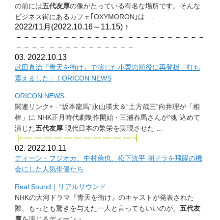
の前には
五代友厚
の像がたっている有名な場所です。
そんな
ビジネス街にあるカフェ｢OXYMORON｣は …
2022/11月(2022.10.16～11.15)
↑
－－－－－－－－－－－－－－ －－－－－－－－－－
－－－－ －－－－－－－－－－－
03. 2022.10.13
武田真治『青天を衝け』で演じた小栗忠順役に再登板「
打ち
震えました」 | ORICON NEWS
ORICON NEWS
関連リンク+ · “坂本龍馬”永山瑛太＆“土方歳三”向井理が「相
棒」に NHK正月時代劇制作開始 · 三浦春馬さんが“魂”込めて
演じた
五代友厚
現代日本の繁栄を実現させた …
┣ ━ ━ ━ ━ ━ ━ ━ ━ ━ ━ ━ ┫
02. 2022.10.11
ディーン・フジオカ、中村倫也、松下洸平 朝ドラを飛躍の機
会にした人気俳優たち
Real Sound｜リアルサウンド
NHKの大河ドラマ『青天を衝け』のキャストが発表された
際、
もっとも驚きを与えた一人と言ってもいいのが、
五代友
厚
を演じる
ディーン・…