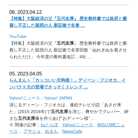
06. 2023.04.12
【特集】大阪経済の父『五代友厚』 歴史教科書では政府と癒
着し不正した疑惑の人 新証拠で名誉 …
YouTube
【特集】大阪経済の父『
五代友厚
』 歴史教科書では政府と癒
着し不正した疑惑の人 新証拠で名誉回復「ぬれぎぬを着させ
られただけ」 今年度の教科書改訂…4社 …
05. 2023.04.05
らんまん＞「カッコいい天狗様！」ディーン・フジオカ、
イ
ンパクト大の登場でさっそくトレンド …
Yahoo!ニュース - Yahoo! JAPAN
演じるディーン・フジオカは、連続テレビ小説「あさが来
た」(
2015-2016年)で
五代友厚
を演じ、爽やかでクレバー、
紳
士な
五代友厚
像を作りあげ“おディーン様” …
※ 関連の記事：
ねとらぼ
、
Yahoo!ニュース
、
BIGLOBEニュ
ース
、
アサジョ
、
めるも
、
NewsCafe