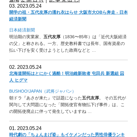
03. 2023.05.24
開学の祖・五代友厚の濡れ衣はらせ 大阪市大OBら奔走 - 日本
経済新聞
日本経済新聞
明治期の実業家、
五代友厚
（1836〜85年）は「
近代大阪経済
の父」と称される。一方、歴史教科書では長年、
国有資産の
払い下げを安く受けようとした政商などと …
02. 2023.05.24
北海道開拓はとにかく過酷！明治維新敗者 屯田兵 新選組 囚
人 ヒグマ
BUSHOO!JAPAN（武将ジャパン）
朝ドラ『あさが来た』で話題になった
五代友厚
。 その五代が
関与して大問題になった「開拓使官有物払下げ事件」
は、こ
の開拓使廃止に伴って発生していますね …
01. 2023.05.24
時代劇の「ちょんまげ姿」もイケメンだった男性俳優ランキ