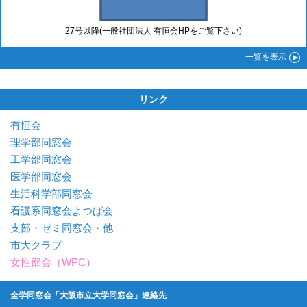
27号以降(一般社団法人 有恒会HPをご覧下さい)
一覧
を表示
リンク
有恒会
理学部同窓会
工学部同窓会
医学部同窓会
生活科学部同窓会
看護系同窓会よつば会
支部・ゼミ同窓会・他
市大クラブ
女性部会（WPC）
全学同窓会「大阪市立大学同窓会」連絡先