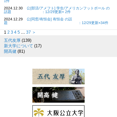
1件
2024.12.30
公[部活/アメフト] 学生/アメリカンフットボール の
話題 ：12/29更新× 2件
2024.12.29
公[同窓/有恒会] 有恒会 の話
題 ：12/29更新×34件
1
2
3
4
5
…
37
＞
五代友厚
(139)
新大学について
(17)
開高健
(81)