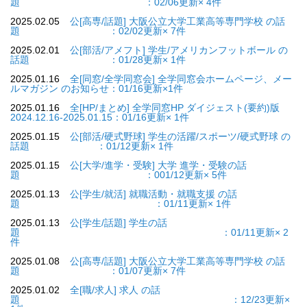
題 ：02/06更新× 4件
2025.02.05
公[高専/話題] 大阪公立大学工業高等専門学校 の話
題 ：02/02更新× 7件
2025.02.01
公[部活/アメフト] 学生/アメリカンフットボール の
話題 ：01/28更新× 1件
2025.01.16
全[同窓/全学同窓会] 全学同窓会ホームページ、メー
ルマガジン のお知らせ：01/16更新×1件
2025.01.16
全[HP/まとめ] 全学同窓HP ダイジェスト(要約)版
2024.12.16-2025.01.15：01/16更新× 1件
2025.01.15
公[部活/硬式野球] 学生の活躍/スポーツ/硬式野球 の
話題 ：01/12更新× 1件
2025.01.15
公[大学/進学・受験] 大学 進学・受験の話
題 ：001/12更新× 5件
2025.01.13
公[学生/就活] 就職活動・就職支援 の話
題 ：01/11更新× 1件
2025.01.13
公[学生/話題] 学生の話
題 ：01/11更新× 2
件
2025.01.08
公[高専/話題] 大阪公立大学工業高等専門学校 の話
題 ：01/07更新× 7件
2025.01.02
全[職/求人] 求人 の話
題 ：12/23更新×