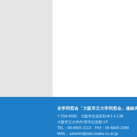
全学同窓会「大阪市立大学同窓会」連絡
〒558-8585 大阪市住吉区杉本3-3-138
大阪市立大学内 田中記念館３F
TEL：06-6605-2113 FAX：06-6605-2088
MAIL：
aalumni@ado.osaka-cu.ac.jp