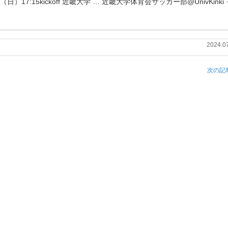
1（日）17:15kickoff 近畿大学 … 近畿大学体育会サッカー部@UnivKinki ·
2024.0
次の記事