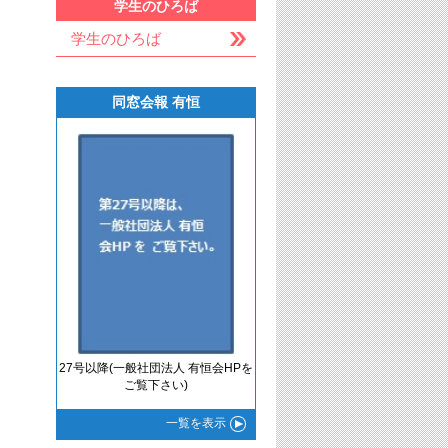
学生のひろば
学生のひろば
同窓会報 有恒
27号以降(一般社団法人 有恒会HPを
ご覧下さい)
一覧
を表示