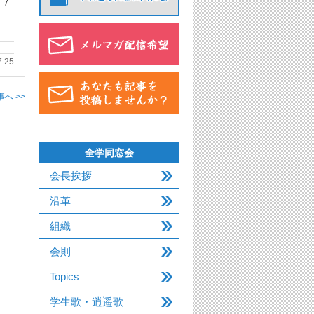
 7
7.25
へ >>
全学同窓会
会長挨拶
沿革
組織
会則
Topics
学生歌・逍遥歌