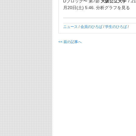
Dブロック〜 第7節
大阪公立大学
7.2
月20日(土) 5:46. 分析グラフを見る
ニュース
/
会員のひろば
/
学生のひろば
/
<< 前の記事へ